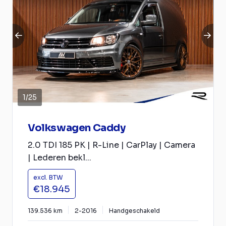
1
/
25
Volkswagen Caddy
2.0 TDI 185 PK | R-Line | CarPlay | Camera
| Lederen bekl...
excl. BTW
€18.945
139.536 km
2-2016
Handgeschakeld