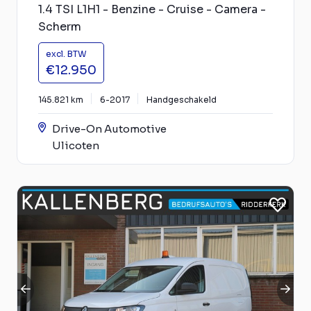
1.4 TSI L1H1 - Benzine - Cruise - Camera -
Scherm
excl. BTW
€12.950
145.821 km
6-2017
Handgeschakeld
Drive-On Automotive
Ulicoten