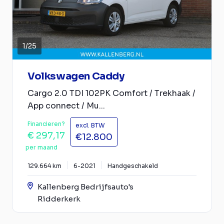
1
/
25
Volkswagen Caddy
Cargo 2.0 TDI 102PK Comfort / Trekhaak /
App connect / Mu...
Financieren?
excl. BTW
€ 297,17
€12.800
per maand
129.664 km
6-2021
Handgeschakeld
Kallenberg Bedrijfsauto's
Ridderkerk