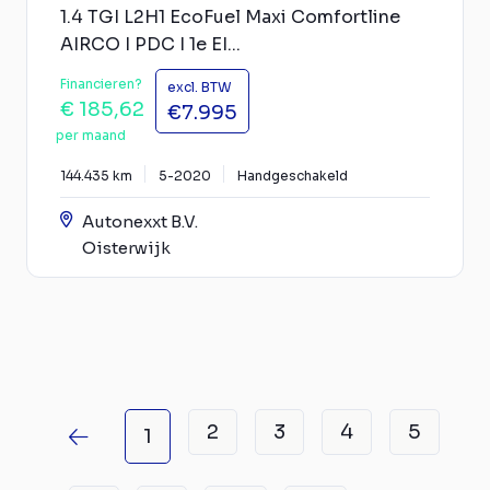
1.4 TGI L2H1 EcoFuel Maxi Comfortline
AIRCO I PDC I 1e EI...
Financieren?
excl. BTW
€ 185,62
€7.995
per maand
144.435 km
5-2020
Handgeschakeld
Autonexxt B.V.
Oisterwijk
2
3
4
5
1