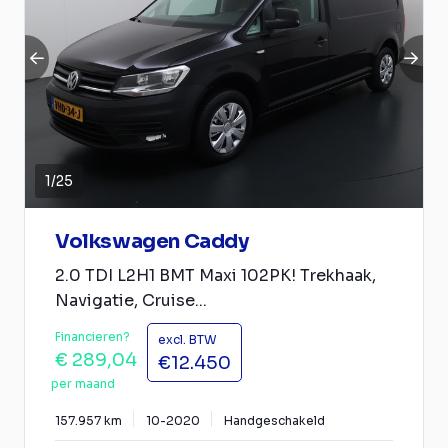
1
/
25
Volkswagen Caddy
2.0 TDI L2H1 BMT Maxi 102PK! Trekhaak,
Navigatie, Cruise...
Financieren?
excl. BTW
€ 289,04
€12.450
per maand
157.957 km
10-2020
Handgeschakeld