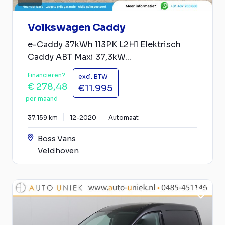
Volkswagen Caddy
e-Caddy 37kWh 113PK L2H1 Elektrisch
Caddy ABT Maxi 37,3kW...
Financieren?
excl. BTW
€ 278,48
€11.995
per maand
37.159 km
12-2020
Automaat
Boss Vans
Veldhoven