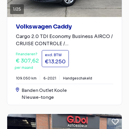
1
/
25
Volkswagen Caddy
Cargo 2.0 TDI Economy Business AIRCO /
CRUISE CONTROLE /...
Financieren?
excl. BTW
€ 307,62
€13.250
per maand
109.050 km
6-2021
Handgeschakeld
Banden Outlet Koole
Nieuwe-tonge