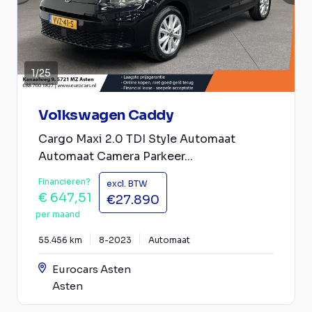
1
/
25
Volkswagen Caddy
Cargo Maxi 2.0 TDI Style Automaat
Automaat Camera Parkeer...
Financieren?
excl. BTW
€ 647,51
€27.890
per maand
55.456 km
8-2023
Automaat
Eurocars Asten
Asten