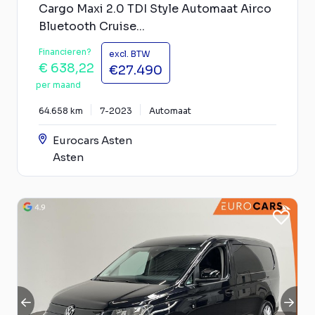
Cargo Maxi 2.0 TDI Style Automaat Airco
Bluetooth Cruise...
Financieren?
excl. BTW
€ 638,22
€27.490
per maand
64.658 km
7-2023
Automaat
Eurocars Asten
Asten