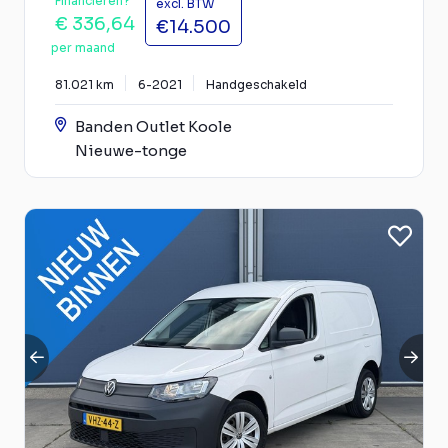
Financieren?
excl. BTW
€ 336,64
€14.500
per maand
81.021 km
6-2021
Handgeschakeld
Banden Outlet Koole
Nieuwe-tonge