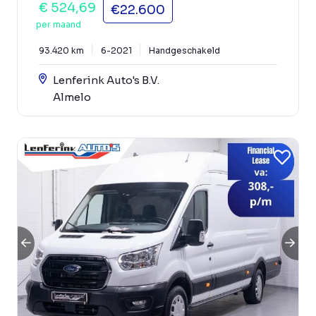
€ 524,69
€22.600
per maand
93.420 km
6-2021
Handgeschakeld
Lenferink Auto's B.V.
Almelo