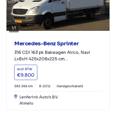
1
/
1
Mercedes-Benz Sprinter
316 CDI 163 pk Bakwagen Airco, Navi
LxBxH 425x208x225 cm...
excl. BTW
€9.800
383.366 km
8-2012
Handgeschakeld
Lenferink Auto's B.V.
Almelo