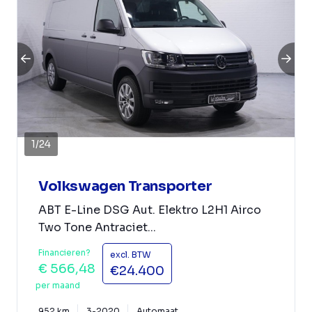
1
/
24
Volkswagen Transporter
ABT E-Line DSG Aut. Elektro L2H1 Airco
Two Tone Antraciet...
Financieren?
excl. BTW
€ 566,48
€24.400
per maand
952 km
3-2020
Automaat