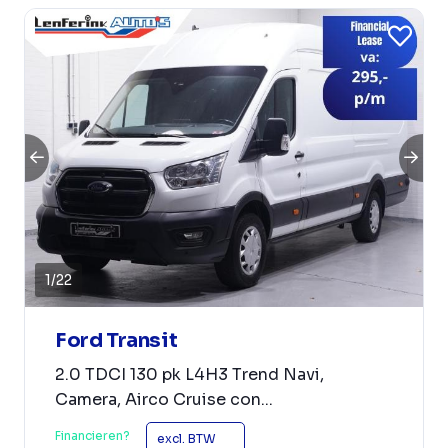
1
/
22
Ford Transit
2.0 TDCI 130 pk L4H3 Trend Navi,
Camera, Airco Cruise con...
Financieren?
excl. BTW