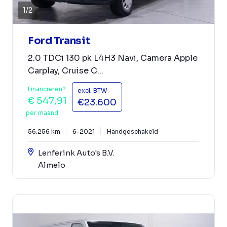
1
/
2
Ford Transit
2.0 TDCi 130 pk L4H3 Navi, Camera Apple
Carplay, Cruise C...
Financieren?
excl. BTW
€ 547,91
€23.600
per maand
56.256 km
6-2021
Handgeschakeld
Lenferink Auto's B.V.
Almelo