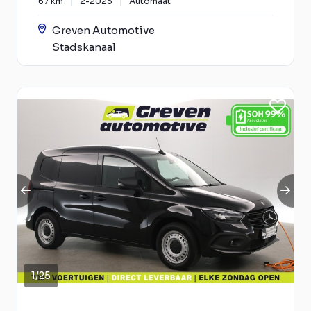
67 km
2-2025
Automaat
Greven Automotive
Stadskanaal
1
/
25