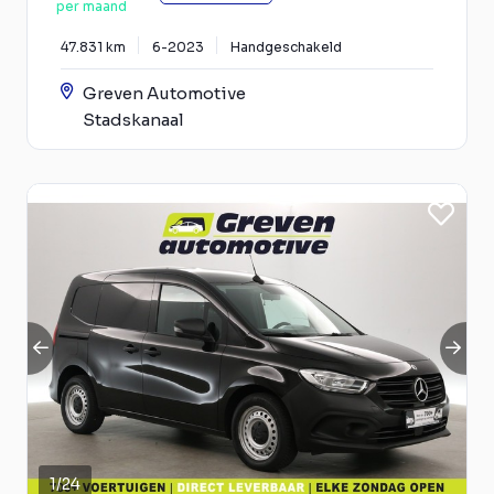
per maand
47.831 km
6-2023
Handgeschakeld
Greven Automotive
Stadskanaal
1
/
24