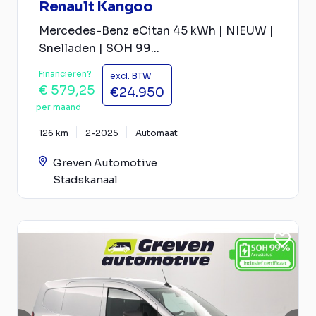
Renault Kangoo
Mercedes-Benz eCitan 45 kWh | NIEUW |
Snelladen | SOH 99...
Financieren?
excl. BTW
€ 579,25
€24.950
per maand
126 km
2-2025
Automaat
Greven Automotive
Stadskanaal