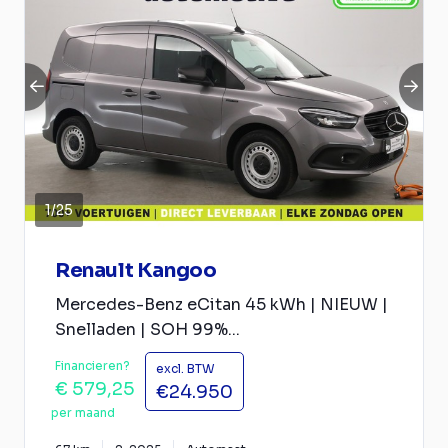
1
/
25
Renault Kangoo
Mercedes-Benz eCitan 45 kWh | NIEUW |
Snelladen | SOH 99%...
Financieren?
excl. BTW
€ 579,25
€24.950
per maand