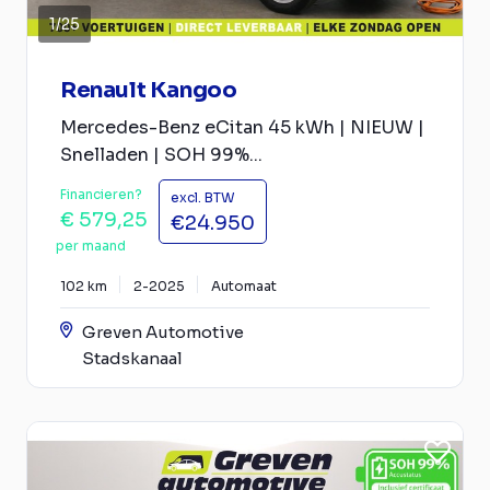
1
/
25
Renault Kangoo
Mercedes-Benz eCitan 45 kWh | NIEUW |
Snelladen | SOH 99%...
Financieren?
excl. BTW
€ 579,25
€24.950
per maand
102 km
2-2025
Automaat
Greven Automotive
Stadskanaal