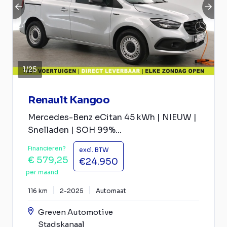
1
/
25
Renault Kangoo
Mercedes-Benz eCitan 45 kWh | NIEUW |
Snelladen | SOH 99%...
Financieren?
excl. BTW
€ 579,25
€24.950
per maand
116 km
2-2025
Automaat
Greven Automotive
Stadskanaal