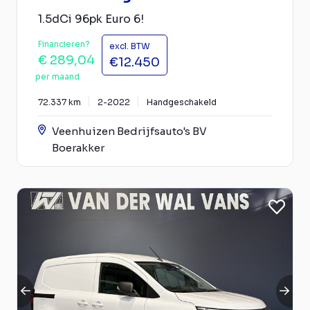
1.5dCi 96pk Euro 6!
Financieren?
excl. BTW
€ 289,04
€12.450
per maand
72.337 km
2-2022
Handgeschakeld
Veenhuizen Bedrijfsauto's BV
Boerakker