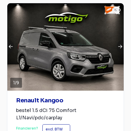
1
/
9
Renault Kangoo
bestel 1.5 dCi 75 Comfort
L1/Navi/pdc/carplay
Financieren?
excl. BTW