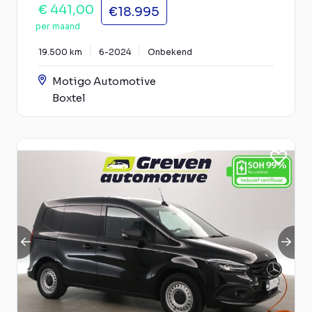
€ 441,00
€18.995
per maand
19.500 km
6-2024
Onbekend
Motigo Automotive
Boxtel