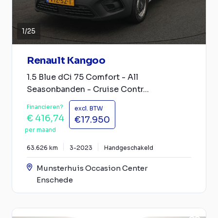
1
/
25
Renault Kangoo
1.5 Blue dCi 75 Comfort - All
Seasonbanden - Cruise Contr...
Financieren?
excl. BTW
€ 416,74
€17.950
per maand
63.626 km
3-2023
Handgeschakeld
Munsterhuis Occasion Center
Enschede