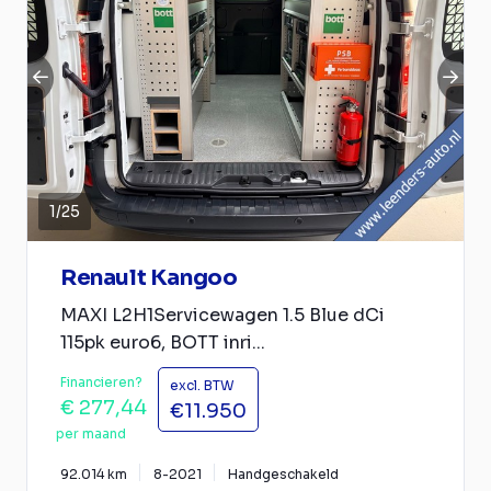
1
/
25
Renault Kangoo
MAXI L2H1Servicewagen 1.5 Blue dCi
115pk euro6, BOTT inri...
Financieren?
excl. BTW
€ 277,44
€11.950
per maand
92.014 km
8-2021
Handgeschakeld