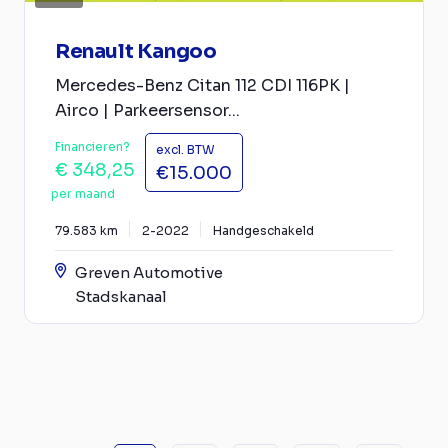
Renault Kangoo
Mercedes-Benz Citan 112 CDI 116PK |
Airco | Parkeersensor...
Financieren?
excl. BTW
€ 348,25
€15.000
per maand
79.583 km
2-2022
Handgeschakeld
Greven Automotive
Stadskanaal