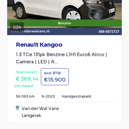
1
/
24
Renault Kangoo
1.3 TCe 131pk Benzine L1H1 Euro6 Airco |
Camera | LED | A...
Financieren?
excl. BTW
€ 369,14
€15.900
per maand
56.063 km
9-2023
Handgeschakeld
Van der Wal Vans
Langerak