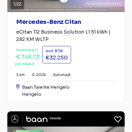
1
/
22
Mercedes-Benz Citan
eCitan 112 Business Solution L1 51 kWh |
282 KM WLTP
Financieren?
excl. BTW
€ 748,73
€32.250
per maand
3 km
0-2026
Automaat
Baan Twente Hengelo
Hengelo