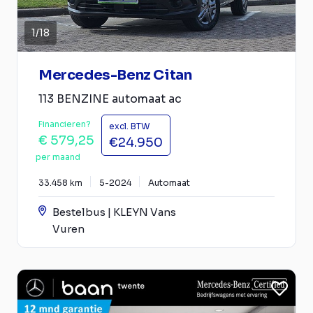
1
/
18
Mercedes-Benz Citan
113 BENZINE automaat ac
Financieren?
excl. BTW
€ 579,25
€24.950
per maand
33.458 km
5-2024
Automaat
Bestelbus | KLEYN Vans
Vuren