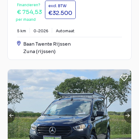
Financieren?
excl. BTW
€ 754,53
€32.500
per maand
5 km
0-2026
Automaat
Baan Twente Rijssen
Zuna (rijssen)