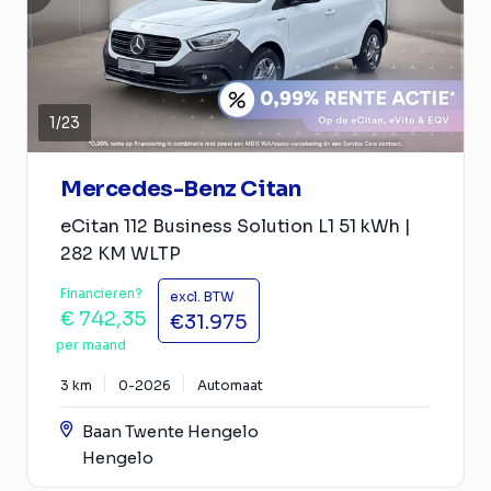
1
/
23
Mercedes-Benz Citan
eCitan 112 Business Solution L1 51 kWh |
282 KM WLTP
Financieren?
excl. BTW
€ 742,35
€31.975
per maand
3 km
0-2026
Automaat
Baan Twente Hengelo
Hengelo