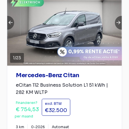
1
/
23
Mercedes-Benz Citan
eCitan 112 Business Solution L1 51 kWh |
282 KM WLTP
Financieren?
excl. BTW
€ 754,53
€32.500
per maand
3 km
0-2026
Automaat