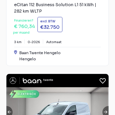
eCitan 112 Business Solution L1 51 kWh |
282 km WLTP
Financieren?
excl. BTW
€ 760,34
€32.750
per maand
3 km
0-2026
Automaat
Baan Twente Hengelo
Hengelo