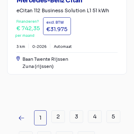
Mercedes-Benz Citan
eCitan 112 Business Solution L1 51 kWh
Financieren?
excl. BTW
€ 742,35
€31.975
per maand
3 km
0-2026
Automaat
Baan Twente Rijssen
Zuna (rijssen)
2
3
4
5
1