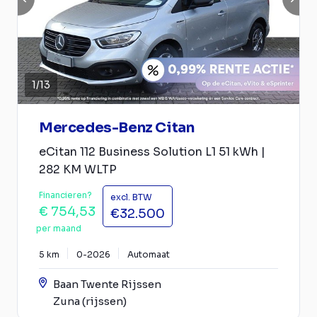
1
/
13
Mercedes-Benz Citan
eCitan 112 Business Solution L1 51 kWh |
282 KM WLTP
Financieren?
excl. BTW
€ 754,53
€32.500
per maand
5 km
0-2026
Automaat
Baan Twente Rijssen
Zuna (rijssen)