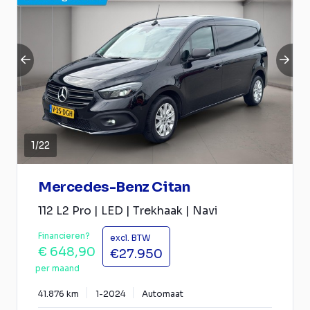
1
/
22
Mercedes-Benz Citan
112 L2 Pro | LED | Trekhaak | Navi
Financieren?
excl. BTW
€ 648,90
€27.950
per maand
41.876 km
1-2024
Automaat