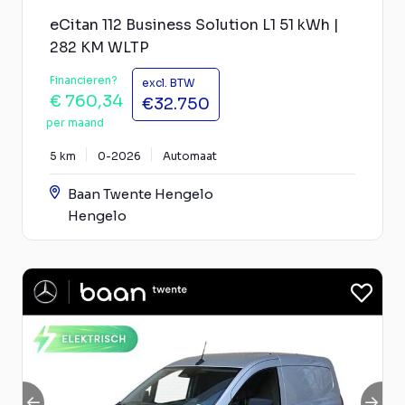
eCitan 112 Business Solution L1 51 kWh |
282 KM WLTP
Financieren?
excl. BTW
€ 760,34
€32.750
per maand
5 km
0-2026
Automaat
Baan Twente Hengelo
Hengelo