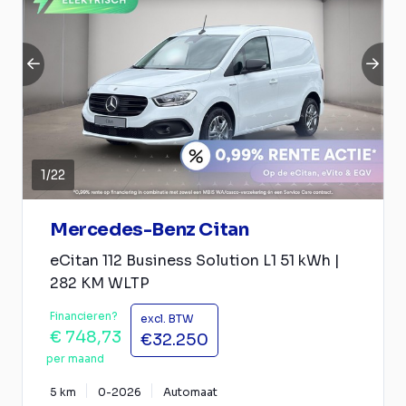
1
/
22
Mercedes-Benz Citan
eCitan 112 Business Solution L1 51 kWh |
282 KM WLTP
Financieren?
excl. BTW
€ 748,73
€32.250
per maand
5 km
0-2026
Automaat