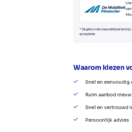
Uw
ver
Mob
* De getoonde maandelijkse termijn i
acceptatie.
Waarom kiezen vo
Snel en eenvoudig 
Ruim aanbod nieuw 
Snel en vertrouwd 
Persoonlijk advies