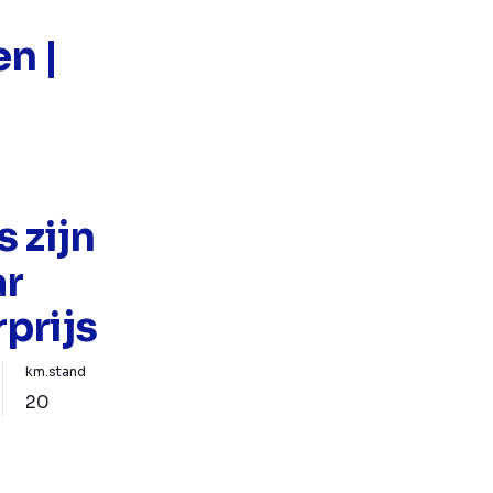
n |
 zijn
ar
prijs
km.stand
20