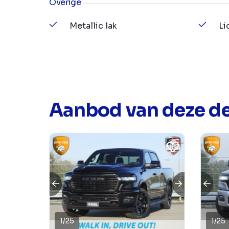
Overige
Metallic lak
Li
Aanbod van deze de
1
/
25
1
/
25