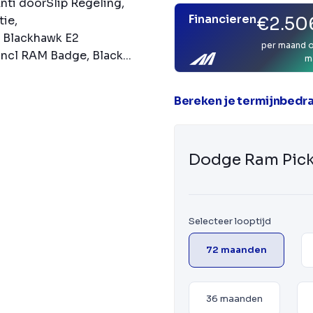
Anti doorSlip Regeling,
Financieren
€2.50
tie,
 Blackhawk E2
per maand o
ncl RAM Badge, Black...
m
Bereken je termijnbedr
Dodge Ram Pic
Selecteer looptijd
72 maanden
36 maanden