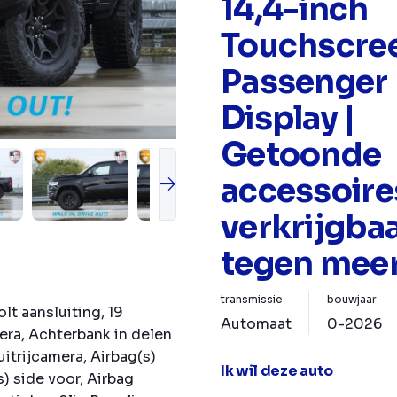
14,4-inch
Touchscree
Passenger
Display |
Getoonde
accessoires
verkrijgba
tegen meer
transmissie
bouwjaar
lt aansluiting, 19
Automaat
0-2026
ra, Achterbank in delen
itrijcamera, Airbag(s)
Ik wil deze auto
) side voor, Airbag