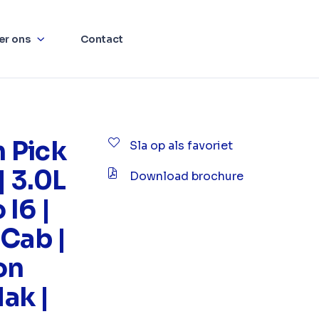
er ons
Contact
 Pick
Sla op als favoriet
| 3.0L
Download brochure
I6 |
 Cab |
on
ak |