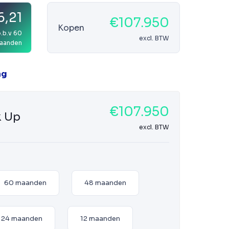
6,21
€107.950
Kopen
.b.v 60
excl. BTW
aanden
ag
€107.950
k Up
excl. BTW
60 maanden
48 maanden
24 maanden
12 maanden