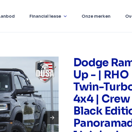
Aanbod
Financial lease
Onze merken
Ov
Dodge Ram
Up - | RHO 
Twin-Turbo 
4x4 | Crew
Black Editi
Panoramad