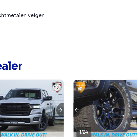
chtmetalen velgen
aler
1
/
24