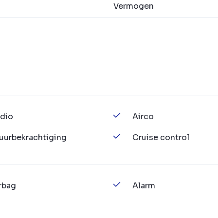
Vermogen
dio
Airco
uurbekrachtiging
Cruise control
rbag
Alarm