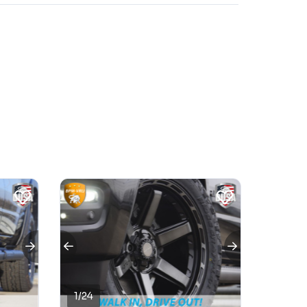
1
/
24