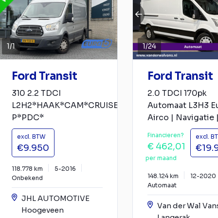
1
/
1
1
/
24
Ford Transit
Ford Transit
310 2.2 TDCI
2.0 TDCI 170pk
L2H2*HAAK*CAM*CRUISE*A/C*NAV*3-
Automaat L3H3 E
P*PDC*
Airco | Navigatie |
Financieren?
excl. BTW
excl. B
€ 462,01
€9.950
€19.
per maand
118.778 km
5-2016
148.124 km
12-2020
Onbekend
Automaat
JHL AUTOMOTIVE
Van der Wal Van
Hoogeveen
Langerak