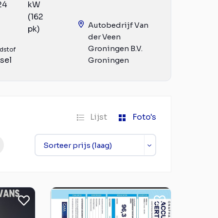
24
kW
(162
Autobedrijf Van
pk)
der Veen
Groningen B.V.
dstof
sel
Groningen
Lijst
Foto's