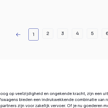
2
3
4
5
1
 oog op veelzijdigheid en ongekende kracht, zijn een u
ijfswagens bieden een indrukwekkende combinatie van r
artners zijn voor zakelijk vervoer. Of je nu goederen 