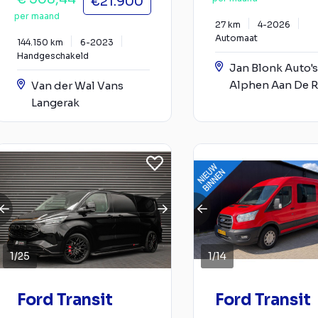
€21.900
per maand
27 km
4-2026
Automaat
144.150 km
6-2023
Handgeschakeld
Jan Blonk Auto's
Alphen Aan De R
Van der Wal Vans
Langerak
1
/
25
1
/
14
Ford Transit
Ford Transit