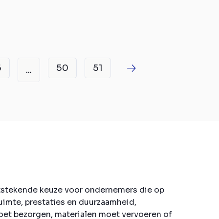
6
50
51
...
itstekende keuze voor ondernemers die op
uimte, prestaties en duurzaamheid,
moet bezorgen, materialen moet vervoeren of