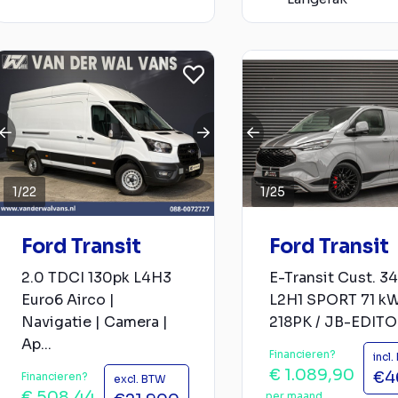
1
/
22
1
/
25
Ford Transit
Ford Transit
2.0 TDCI 130pk L4H3
E-Transit Cust. 3
Euro6 Airco |
L2H1 SPORT 71 k
Navigatie | Camera |
218PK / JB-EDITON
Ap...
Financieren?
incl
€ 1.089,90
€4
Financieren?
excl. BTW
€ 508,44
per maand