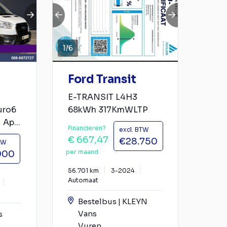
1
/
6
Ford Transit
E-TRANSIT L4H3
uro6
68kWh 317KmWLTP
 Ap...
Financieren?
excl. BTW
€ 667,47
€28.750
TW
per maand
900
56.701 km
3-2024
Automaat
Bestelbus | KLEYN
Vans
s
Vuren