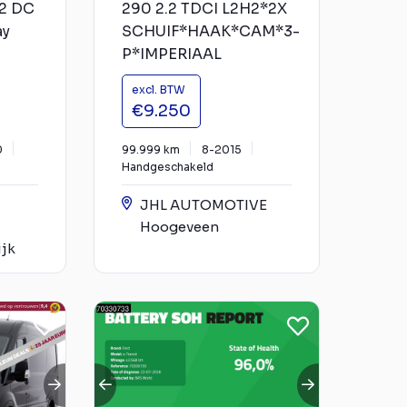
H2 DC
290 2.2 TDCI L2H2*2X
ay
SCHUIF*HAAK*CAM*3-
P*IMPERIAAL
excl. BTW
€9.250
0
99.999 km
8-2015
Handgeschakeld
JHL AUTOMOTIVE
Hoogeveen
ijk