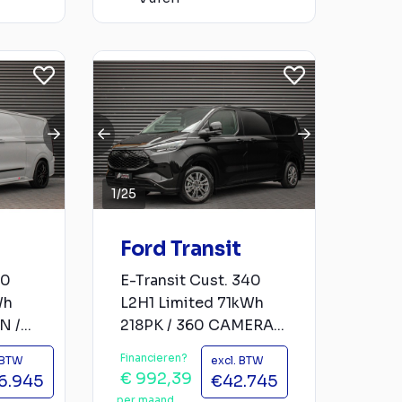
1
/
25
Ford Transit
40
E-Transit Cust. 340
Wh
L2H1 Limited 71kWh
 /...
218PK / 360 CAMERA...
Financieren?
. BTW
excl. BTW
€ 992,39
6.945
€42.745
per maand