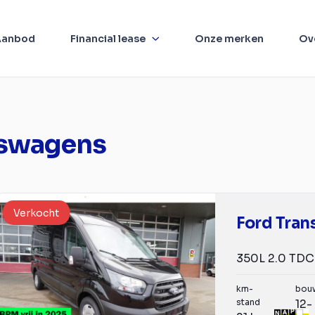
Aanbod
Financial lease
Onze merken
Ov
jfswagens
Verkocht
Ford Tran
km-
bou
stand
12-