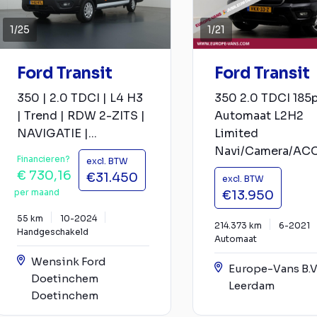
1
/
25
1
/
21
Ford Transit
Ford Transit
350 | 2.0 TDCI | L4 H3
350 2.0 TDCI 185
| Trend | RDW 2-ZITS |
Automaat L2H2
NAVIGATIE |...
Limited
Navi/Camera/ACC.
Financieren?
excl. BTW
€ 730,16
€31.450
excl. BTW
per maand
€13.950
55 km
10-2024
214.373 km
6-2021
Handgeschakeld
Automaat
Wensink Ford
Europe-Vans B.V
Doetinchem
Leerdam
Doetinchem