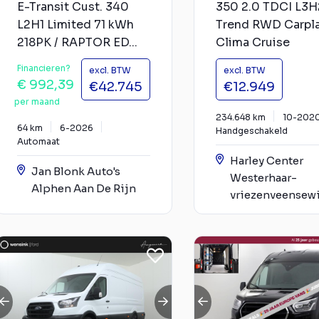
E-Transit Cust. 340
350 2.0 TDCI L3
L2H1 Limited 71 kWh
Trend RWD Carpl
218PK / RAPTOR ED...
Clima Cruise
Financieren?
excl. BTW
excl. BTW
€ 992,39
€42.745
€12.949
per maand
234.648 km
10-202
64 km
6-2026
Handgeschakeld
Automaat
Harley Center
Jan Blonk Auto's
Westerhaar-
Alphen Aan De Rijn
vriezenveensew