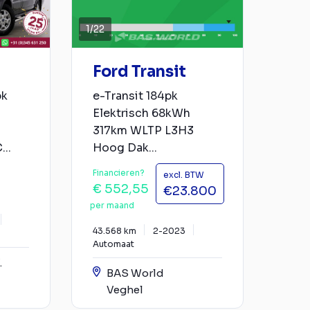
1
/
22
Ford Transit
pk
e-Transit 184pk
Elektrisch 68kWh
317km WLTP L3H3
..
Hoog Dak...
Financieren?
excl. BTW
€ 552,55
€23.800
per maand
43.568 km
2-2023
Automaat
.
BAS World
Veghel