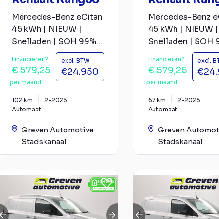
Mercedes-Benz eCitan
Mercedes-Benz e
45 kWh | NIEUW |
45 kWh | NIEUW |
Snelladen | SOH 99%...
Snelladen | SOH 9
Financieren?
Financieren?
excl. BTW
excl. 
€ 579,25
€ 579,25
€24.950
€24.
per maand
per maand
102 km
2-2025
67 km
2-2025
Automaat
Automaat
Greven Automotive
Greven Automot
Stadskanaal
Stadskanaal