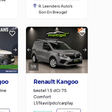
R. Leenders Auto's
Son En Breugel
1
/
9
goo
Renault Kangoo
zine
bestel 1.5 dCi 75
Comfort
.
L1/Navi/pdc/carplay