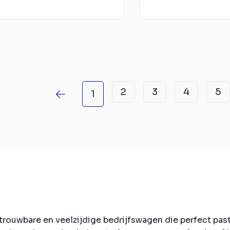
2
3
4
5
1
trouwbare en veelzijdige bedrijfswagen die perfect pas