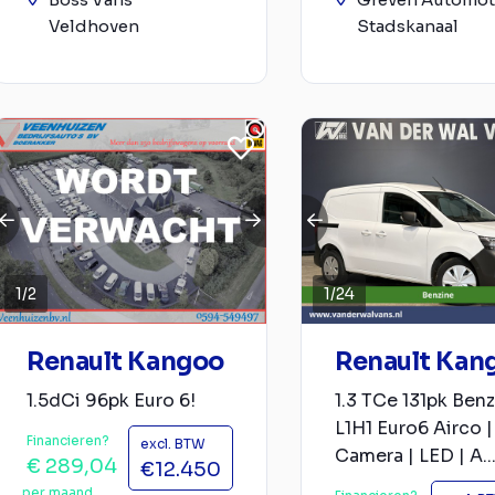
Veldhoven
Stadskanaal
1
/
2
1
/
24
Renault Kangoo
Renault Kan
1.5dCi 96pk Euro 6!
1.3 TCe 131pk Ben
L1H1 Euro6 Airco |
Financieren?
excl. BTW
Camera | LED | A..
€ 289,04
€12.450
per maand