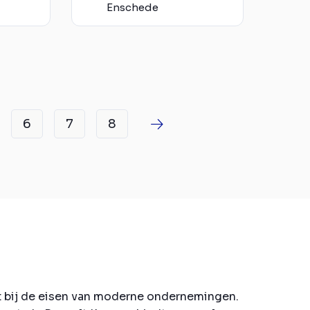
Enschede
6
7
8
t bij de eisen van moderne ondernemingen.