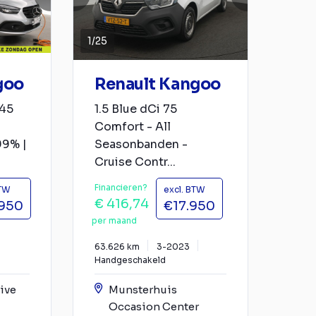
1
/
25
goo
Renault Kangoo
 45
1.5 Blue dCi 75
Comfort - All
99% |
Seasonbanden -
Cruise Contr...
Financieren?
BTW
excl. BTW
€ 416,74
950
€17.950
per maand
63.626 km
3-2023
Handgeschakeld
ive
Munsterhuis
Occasion Center