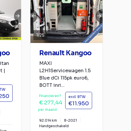
1
/
25
goo
Renault Kangoo
itan
MAXI
t |
L2H1Servicewagen 1.5
Blue dCi 115pk euro6,
BOTT inri...
BTW
.250
Financieren?
excl. BTW
€ 277,44
€11.950
per maand
92.014 km
8-2021
Handgeschakeld
ive