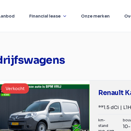
Aanbod
Financial lease
Onze merken
Ov
drijfswagens
Verkocht
Renault 
km-
bou
stand
10-