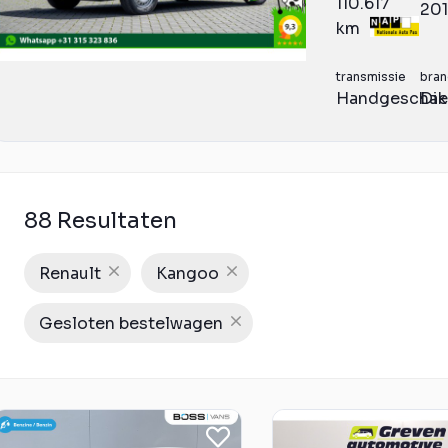
110.617
20
km
transmissie
bran
Handgeschak
Die
88 Resultaten
Renault
Kangoo
Gesloten bestelwagen