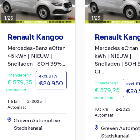
1
/
25
1
/
25
Renault Kangoo
Renault Kan
Mercedes-Benz eCitan
Mercedes eCitan
45 kWh | NIEUW |
kWh | NIEUW |
Snelladen | SOH 99%...
Snelladen | SOH 
Cl...
Financieren?
excl. BTW
€ 579,25
€24.950
Financieren?
excl. 
€ 579,25
per maand
€24.
per maand
116 km
2-2025
Automaat
103 km
2-2025
Automaat
Greven Automotive
Stadskanaal
Greven Automot
Stadskanaal