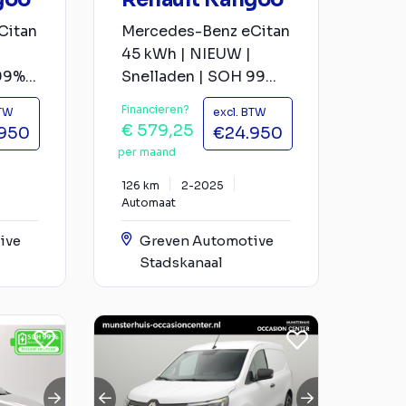
Citan
Mercedes-Benz eCitan
45 kWh | NIEUW |
9%...
Snelladen | SOH 99...
Financieren?
BTW
excl. BTW
€ 579,25
950
€24.950
per maand
126 km
2-2025
Automaat
ive
Greven Automotive
Stadskanaal