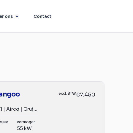
er ons
Contact
Kangoo
excl. BTW
€7.450
**1.5 dCi | L1H1 | Airco | Cruise | Navigatie | R-Link**
wjaar
vermogen
55 kW