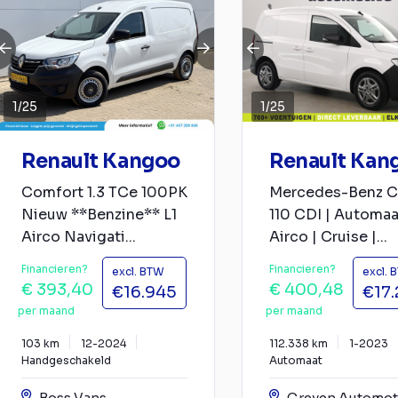
1
/
25
1
/
25
Renault Kangoo
Renault Kan
Comfort 1.3 TCe 100PK
Mercedes-Benz C
Nieuw **Benzine** L1
110 CDI | Automaa
Airco Navigati...
Airco | Cruise |...
Financieren?
Financieren?
excl. BTW
excl. 
€ 393,40
€ 400,48
€16.945
€17
per maand
per maand
103 km
12-2024
112.338 km
1-2023
Handgeschakeld
Automaat
Boss Vans
Greven Automot