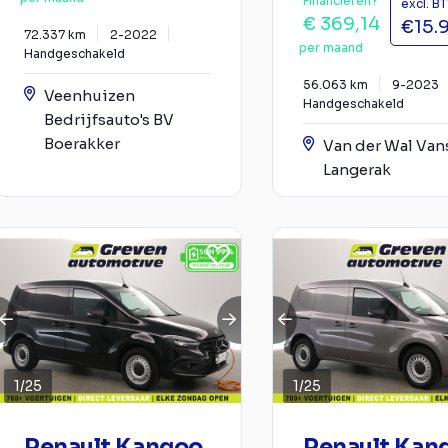
Financieren?
excl. B
€ 369,14
€15.
72.337 km
2-2022
per maand
Handgeschakeld
56.063 km
9-2023
Veenhuizen
Handgeschakeld
Bedrijfsauto's BV
Boerakker
Van der Wal Van
Langerak
1
/
25
1
/
25
Renault Kangoo
Renault Kan