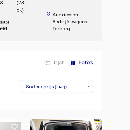
18
(73
pk)
Andriessen
Bedrijfswagens
dstof
eld
sel
Terborg
Lijst
Foto's