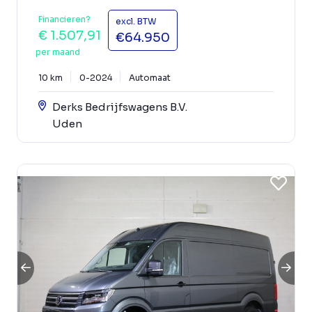
Financieren?
excl. BTW
€ 1.507,91
€64.950
per maand
10 km
0-2024
Automaat
Derks Bedrijfswagens B.V.
Uden