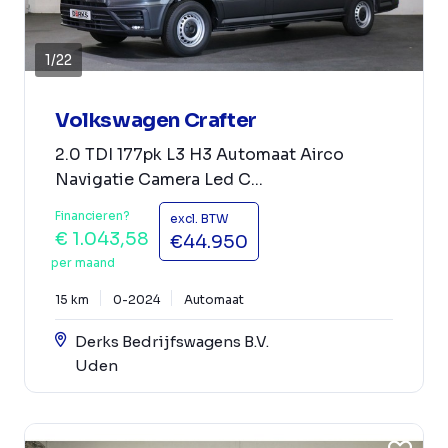
1
/
22
Volkswagen Crafter
2.0 TDI 177pk L3 H3 Automaat Airco
Navigatie Camera Led C...
Financieren?
excl. BTW
€ 1.043,58
€44.950
per maand
15 km
0-2024
Automaat
Derks Bedrijfswagens B.V.
Uden