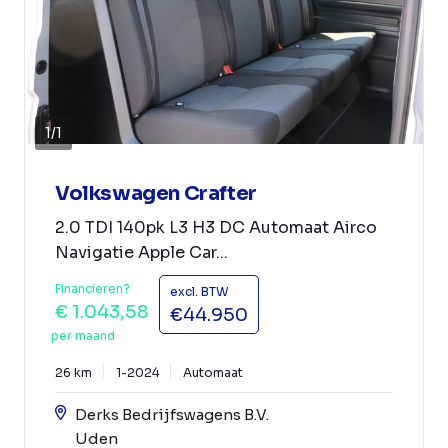
1
/
1
Volkswagen Crafter
2.0 TDI 140pk L3 H3 DC Automaat Airco
Navigatie Apple Car...
Financieren?
excl. BTW
€ 1.043,58
€44.950
per maand
26 km
1-2024
Automaat
Derks Bedrijfswagens B.V.
Uden