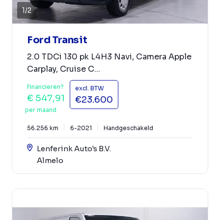
1
/
2
Ford Transit
2.0 TDCi 130 pk L4H3 Navi, Camera Apple
Carplay, Cruise C...
Financieren?
excl. BTW
€ 547,91
€23.600
per maand
56.256 km
6-2021
Handgeschakeld
Lenferink Auto's B.V.
Almelo