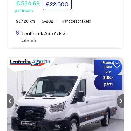
€ 524,69
€22.600
per maand
93.420 km
6-2021
Handgeschakeld
Lenferink Auto's B.V.
Almelo