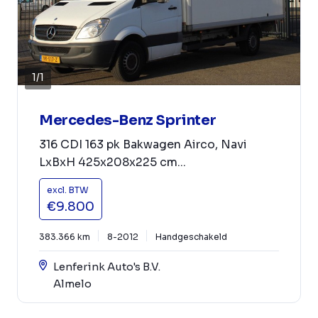
1
/
1
Mercedes-Benz Sprinter
316 CDI 163 pk Bakwagen Airco, Navi
LxBxH 425x208x225 cm...
excl. BTW
€9.800
383.366 km
8-2012
Handgeschakeld
Lenferink Auto's B.V.
Almelo