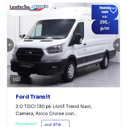
1
/
22
Ford Transit
2.0 TDCI 130 pk L4H3 Trend Navi,
Camera, Airco Cruise con...
Financieren?
excl. BTW