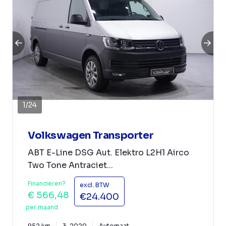
1
/
24
Volkswagen Transporter
ABT E-Line DSG Aut. Elektro L2H1 Airco
Two Tone Antraciet...
Financieren?
excl. BTW
€ 566,48
€24.400
per maand
952 km
3-2020
Automaat