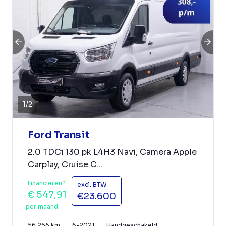
1
/
2
Ford Transit
2.0 TDCi 130 pk L4H3 Navi, Camera Apple
Carplay, Cruise C...
Financieren?
excl. BTW
€ 547,91
€23.600
per maand
56.256 km
6-2021
Handgeschakeld