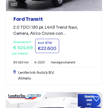
1
/
22
Ford Transit
2.0 TDCI 130 pk L4H3 Trend Navi,
Camera, Airco Cruise con...
Financieren?
excl. BTW
€ 524,69
€22.600
per maand
93.420 km
6-2021
Handgeschakeld
Lenferink Auto's B.V.
Almelo