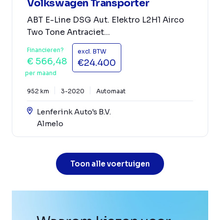
Volkswagen Transporter
ABT E-Line DSG Aut. Elektro L2H1 Airco
Two Tone Antraciet...
Financieren?
excl. BTW
€ 566,48
€24.400
per maand
952 km
3-2020
Automaat
Lenferink Auto's B.V.
Almelo
Toon alle voertuigen