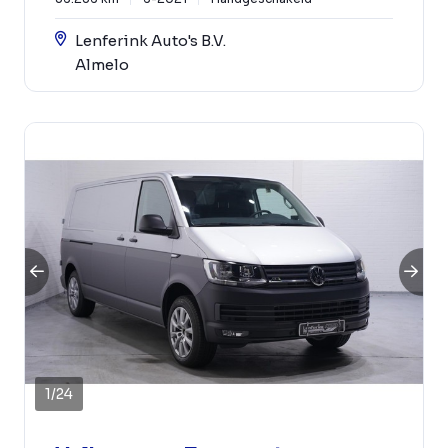
Lenferink Auto's B.V.
Almelo
1
/
24