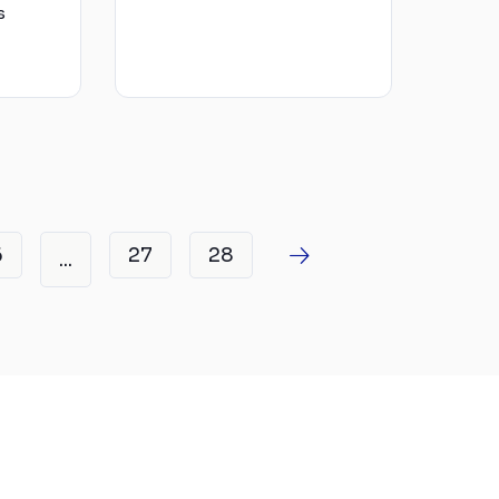
s
6
27
28
...