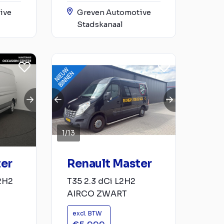
ive
Greven Automotive
Stadskanaal
1
/
13
ter
Renault Master
L2H2
T35 2.3 dCi L2H2
AIRCO ZWART
excl. BTW