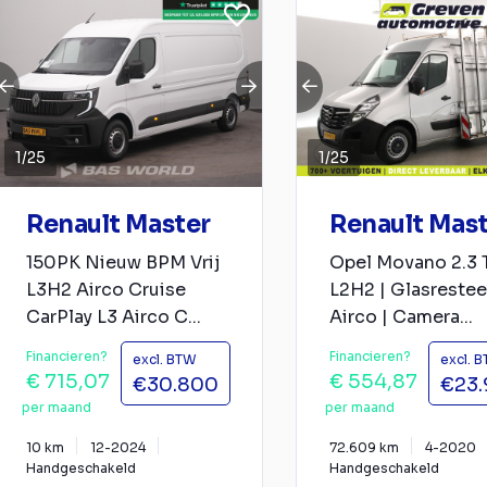
1
/
25
1
/
25
Renault Master
Renault Mas
150PK Nieuw BPM Vrij
Opel Movano 2.3 
L3H2 Airco Cruise
L2H2 | Glasresteel
CarPlay L3 Airco C...
Airco | Camera...
Financieren?
Financieren?
excl. BTW
excl. 
€ 715,07
€ 554,87
€30.800
€23
per maand
per maand
10 km
12-2024
72.609 km
4-2020
Handgeschakeld
Handgeschakeld