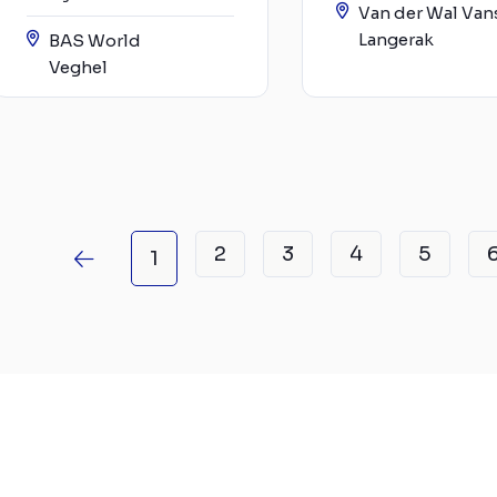
Van der Wal Van
Langerak
BAS World
Veghel
2
3
4
5
1