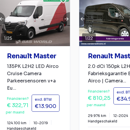
1
/
25
1
/
22
Renault Master
Renault Mas
135PK L2H2 LED Airco
2.0 dCi 150pk L2
Cruise Camera
Fabrieksgarantie 
Parkeersensoren v+a
Airco | Camera...
Eu...
Financieren?
excl. B
€ 810,25
€34.
Financieren?
excl. BTW
€ 322,71
per maand
€13.900
per maand
29.976 km
12-2024
Handgeschakeld
124.100 km
10-2019
Handgeschakeld