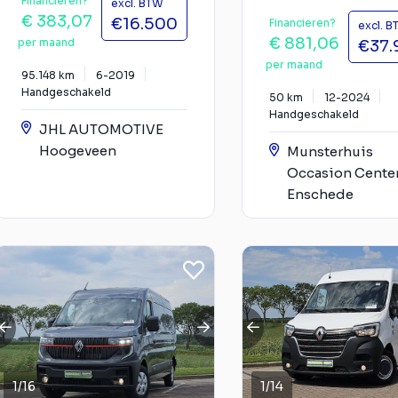
Financieren?
excl. BTW
€ 383,07
€16.500
Financieren?
excl. 
€ 881,06
per maand
€37.
per maand
95.148 km
6-2019
Handgeschakeld
50 km
12-2024
Handgeschakeld
JHL AUTOMOTIVE
Hoogeveen
Munsterhuis
Occasion Cente
Enschede
1
/
16
1
/
14