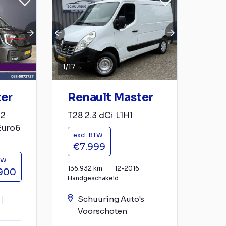
1
/
17
ter
Renault Master
H2
T28 2.3 dCi L1H1
Euro6
excl. BTW
€7.999
TW
136.932 km
12-2016
900
Handgeschakeld
Schuuring Auto's
Voorschoten