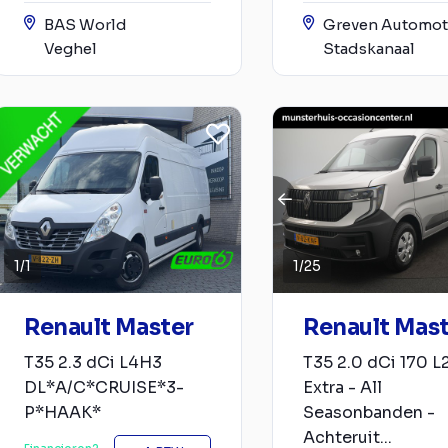
BAS World
Greven Automot
Veghel
Stadskanaal
1
/
1
1
/
25
Renault Master
Renault Mas
T35 2.3 dCi L4H3
T35 2.0 dCi 170 
DL*A/C*CRUISE*3-
Extra - All
P*HAAK*
Seasonbanden -
Achteruit...