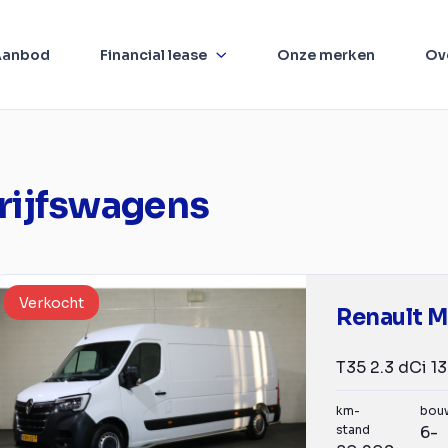
Aanbod
Financial lease
Onze merken
Ov
rijfswagens
Verkocht
Renault M
km-
bou
stand
6-