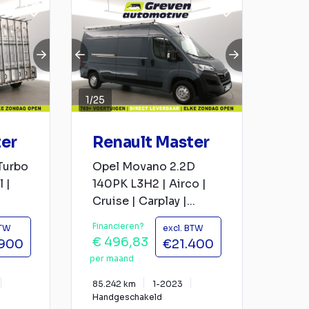
1
/
25
ter
Renault Master
Turbo
Opel Movano 2.2D
 |
140PK L3H2 | Airco |
Cruise | Carplay |...
Financieren?
BTW
excl. BTW
€ 496,83
.900
€21.400
per maand
85.242 km
1-2023
Handgeschakeld