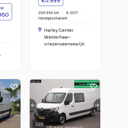
€5.999
BTW
205.935 km
9-2011
950
Handgeschakeld
Harley Center
Westerhaar-
vriezenveensewijk
r
1
/
25