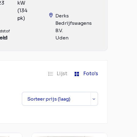
23
kW
(134
Derks
pk)
Bedrijfswagens
B.V.
dstof
eld
sel
Uden
Lijst
Foto's