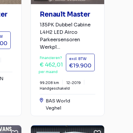
ter
Renault Master
135PK Dubbel Cabine
L4H2 LED Airco
TW
Parkeersensoren
900
Werkpl...
Financieren?
excl. BTW
€ 462,01
€19.900
per maand
YN
99.208 km
12-2019
Handgeschakeld
BAS World
Veghel