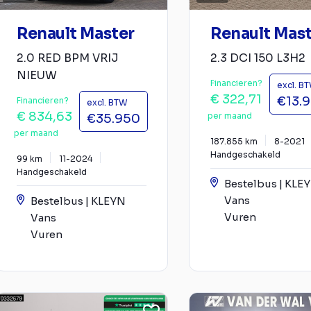
Renault Master
Renault Mas
2.0 RED BPM VRIJ
2.3 DCI 150 L3H2
NIEUW
Financieren?
excl. B
€ 322,71
€13.
Financieren?
excl. BTW
€ 834,63
per maand
€35.950
per maand
187.855 km
8-2021
Handgeschakeld
99 km
11-2024
Handgeschakeld
Bestelbus | KLE
Vans
Bestelbus | KLEYN
Vuren
Vans
Vuren