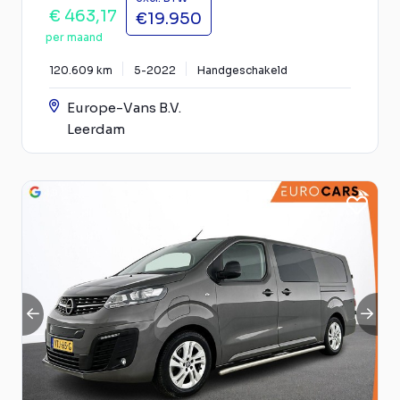
€ 463,17
€19.950
per maand
120.609 km
5-2022
Handgeschakeld
Europe-Vans B.V.
Leerdam