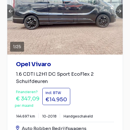
1
/
25
Opel Vivaro
1.6 CDTI L2H1 DC Sport EcoFlex 2
Schuifdeuren
Financieren?
incl. BTW
€ 347,09
€14.950
per maand
144.697 km
10-2018
Handgeschakeld
Auto Robben Bedrijfswagens