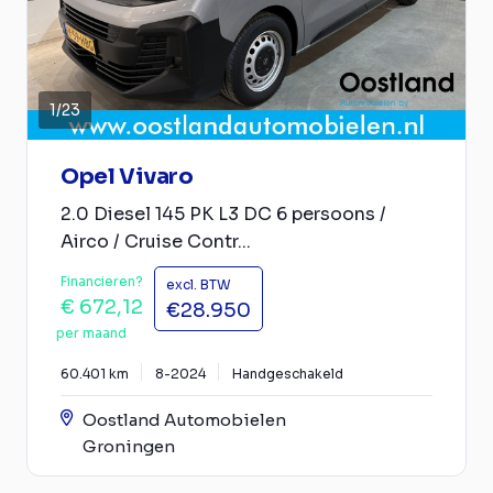
1
/
23
Opel Vivaro
2.0 Diesel 145 PK L3 DC 6 persoons /
Airco / Cruise Contr...
Financieren?
excl. BTW
€ 672,12
€28.950
per maand
60.401 km
8-2024
Handgeschakeld
Oostland Automobielen
Groningen