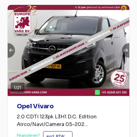
1
/
21
Opel Vivaro
2.0 CDTI 123pk L3H1 D.C. Edition
Airco/Navi/Camera 05-202...
Financieren?
excl. BTW