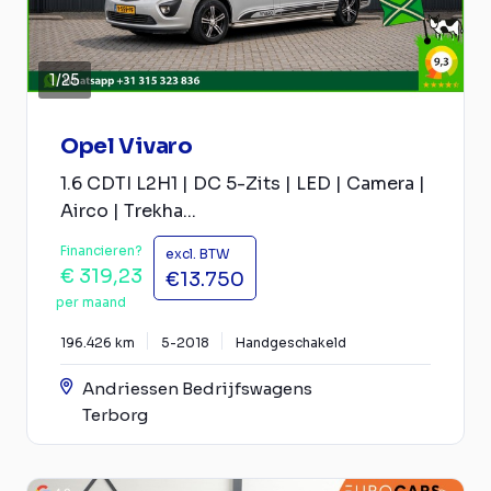
1
/
25
Opel Vivaro
1.6 CDTI L2H1 | DC 5-Zits | LED | Camera |
Airco | Trekha...
Financieren?
excl. BTW
€ 319,23
€13.750
per maand
196.426 km
5-2018
Handgeschakeld
Andriessen Bedrijfswagens
Terborg