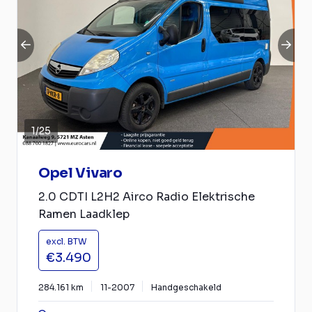
1
/
25
Opel Vivaro
2.0 CDTI L2H2 Airco Radio Elektrische
Ramen Laadklep
excl. BTW
€3.490
284.161 km
11-2007
Handgeschakeld