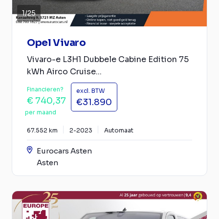
1
/
25
Opel Vivaro
Vivaro-e L3H1 Dubbele Cabine Edition 75
kWh Airco Cruise...
Financieren?
excl. BTW
€ 740,37
€31.890
per maand
67.552 km
2-2023
Automaat
Eurocars Asten
Asten