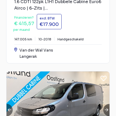
1.6 CDTI 122pk L1H1 Dubbele Cabine Euro6
Airco | 6-Zits |...
Financieren?
excl. BTW
€ 415,57
€17.900
per maand
147.005 km
10-2018
Handgeschakeld
Van der Wal Vans
Langerak