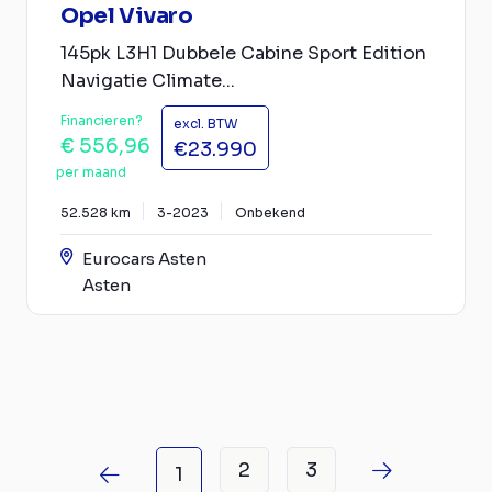
Opel Vivaro
145pk L3H1 Dubbele Cabine Sport Edition
Navigatie Climate...
Financieren?
excl. BTW
€ 556,96
€23.990
per maand
52.528 km
3-2023
Onbekend
Eurocars Asten
Asten
2
3
1