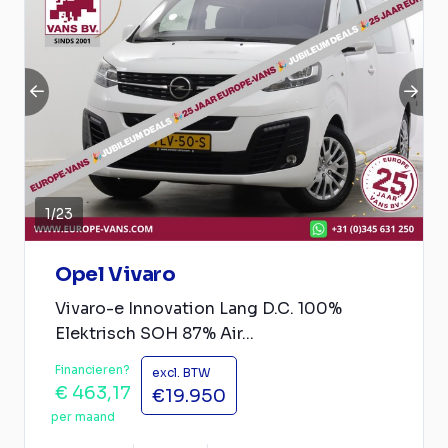
1
/
23
Opel Vivaro
Vivaro-e Innovation Lang D.C. 100%
Elektrisch SOH 87% Air...
Financieren?
excl. BTW
€ 463,17
€19.950
per maand