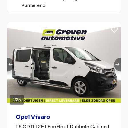
Purmerend
1
/
25
Opel Vivaro
1.6 CDTI L2H1 EcoFlex | Dubbele Cabine |