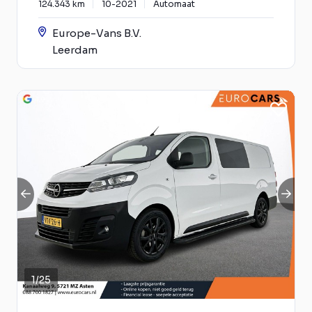
124.343 km
10-2021
Automaat
Europe-Vans B.V.
Leerdam
1
/
25