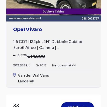
Opel Vivaro
1.6 CDTI 122pk L2H1 Dubbele Cabine
Euro6 Airco | Camera |...
excl. BTW
€14.800
202.887 km
3-2017
Handgeschakeld
Van der Wal Vans
Langerak
33