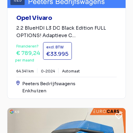
1
/
25
Opel Vivaro
2.2 BlueHDI L3 DC Black Edition FULL
OPTIONS! Adaptieve C...
Financieren?
excl. BTW
€ 789,24
€33.995
per maand
64.341 km
0-2024
Automaat
Peeters Bedrijfswagens
Enkhuizen