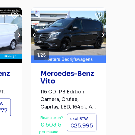
1
/
25
enz
Mercedes-Benz
Vito
T.
116 CDI PB Edition
Camera, Cruise,
TW
Caprlay, LED, 164pk, A...
777
Financieren?
excl. BTW
€ 603,51
€25.995
per maand