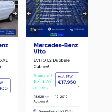
1
/
4
enz
Mercedes-Benz
Vito
 XXL
EVITO L2 Dubbele
i -
Cabine!
Financieren?
excl. BTW
€ 416,74
€17.950
TW
per maand
900
48.628 km
12-2019
Automaat
Bestelbus | KLEYN