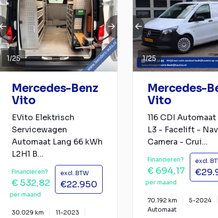
1
/
25
1
/
25
Mercedes-Benz
Mercedes-B
Vito
Vito
EVito Elektrisch
116 CDI Automaat
Servicewagen
L3 - Facelift - Nav
Automaat Lang 66 kWh
Camera - Crui...
L2H1 B...
Financieren?
excl. B
€ 694,17
€29.
Financieren?
excl. BTW
€ 532,82
per maand
€22.950
per maand
70.192 km
5-2024
Automaat
30.029 km
11-2023