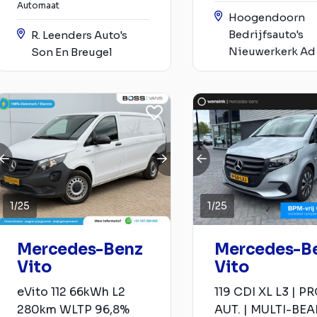
Automaat
Hoogendoorn
Bedrijfsauto's
R. Leenders Auto's
Nieuwerkerk Ad 
Son En Breugel
1
/
25
1
/
25
Mercedes-Benz
Mercedes-B
Vito
Vito
eVito 112 66kWh L2
119 CDI XL L3 | PR
280km WLTP 96,8%
AUT. | MULTI-BE