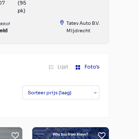
07
(95
pk)
Tatev Auto B.V.
dstof
eld
sel
Mijdrecht
Lijst
Foto's