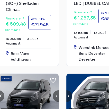
(SOH) Snelladen
LED | DUBBEL CAB
Clima...
Financieren?
excl.
€ 1.287,35
€5
Financieren?
excl. BTW
€ 509,48
per maand
€21.945
per maand
12.185 km
12-2024
Automaat
15.056 km
0-2023
Automaat
Wensink Merce
Benz Deventer
Boss Vans
Deventer
Veldhoven