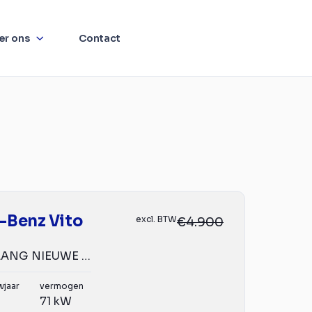
er ons
Contact
-Benz Vito
excl. BTW
€4.900
109 CDI 320 LANG NIEUWE APK Mercedes-Benz Vito 109 CDI 32...
wjaar
vermogen
71 kW