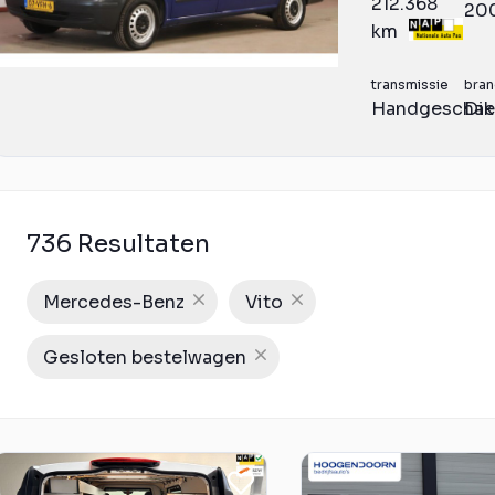
212.368
20
km
transmissie
bran
Handgeschak
Die
736 Resultaten
Mercedes-Benz
Vito
Gesloten bestelwagen