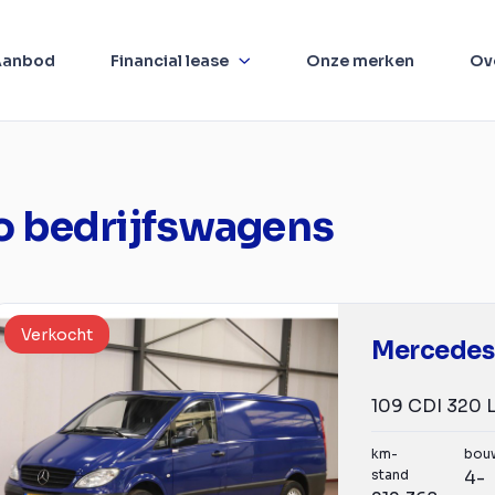
Aanbod
Financial lease
Onze merken
Ov
o bedrijfswagens
Verkocht
Mercedes
km-
bou
stand
4-