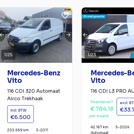
1
/
25
1
/
23
Mercedes-Benz
Mercedes-B
Vito
Vito
116 CDI 320 Automaat
116 CDI L3 PRO AU
Airco Trekhaak
Financieren?
excl. B
€ 784,18
€33.
incl. BTW
per maand
€6.500
42.167 km
5-2024
233.569 km
3-2011
Automaat