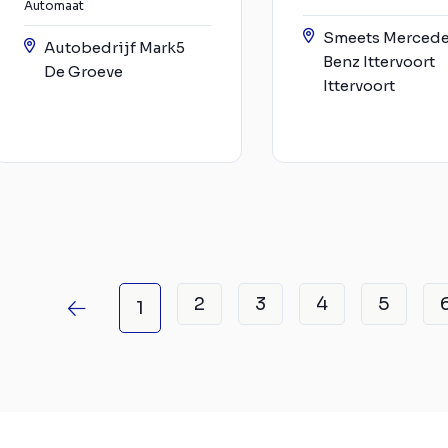
Automaat
Smeets Merced
Autobedrijf Mark5
Benz Ittervoort
De Groeve
Ittervoort
2
3
4
5
1