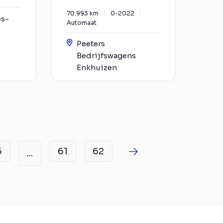
70.993 km
0-2022
es-
Automaat
Peeters
Bedrijfswagens
Enkhuizen
6
61
62
...