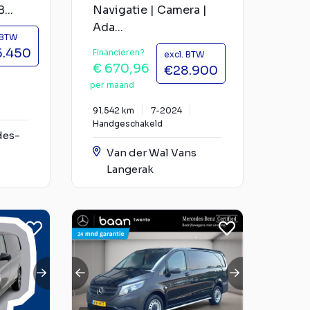
...
Navigatie | Camera |
Ada...
 BTW
5.450
Financieren?
excl. BTW
€ 670,96
€28.900
per maand
91.542 km
7-2024
Handgeschakeld
des-
Van der Wal Vans
Langerak