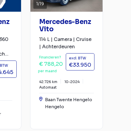
1
/
19
enz
Mercedes-Benz
Vito
 360
114 L | Camera | Cruise
| Achterdeuren
h...
Financieren?
excl. BTW
€ 788,20
€33.950
. BTW
per maand
4.645
42.726 km
10-2024
Automaat
Baan Twente Hengelo
Hengelo
r