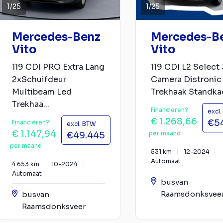
1
/
25
1
/
25
Mercedes-Benz
Mercedes-B
Vito
Vito
119 CDI PRO Extra Lang
119 CDI L2 Select
2xSchuifdeur
Camera Distronic
Multibeam Led
Trekhaak Standkac
Trekhaa...
Financieren?
excl
€ 1.268,66
€5
Financieren?
excl. BTW
€ 1.147,94
per maand
€49.445
per maand
531 km
12-2024
Automaat
4.653 km
10-2024
Automaat
busvan
Raamsdonksvee
busvan
Raamsdonksveer