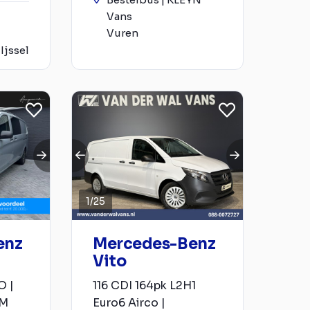
Vans
Vuren
Ijssel
1
/
25
enz
Mercedes-Benz
Vito
O |
116 CDI 164pk L2H1
AM
Euro6 Airco |