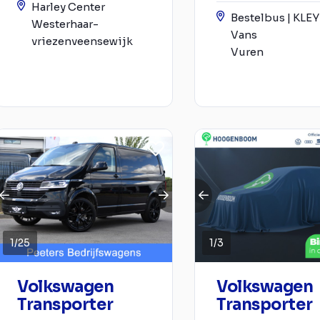
Harley Center
Bestelbus | KLE
Westerhaar-
Vans
vriezenveensewijk
Vuren
1
/
25
1
/
3
Volkswagen
Volkswagen
Transporter
Transporter