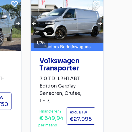
1
/
25
Volkswagen
Transporter
l-
2.0 TDI L2H1 ABT
Edition Carplay,
Sensoren, Cruise,
TW
LED,...
750
Financieren?
excl. BTW
€ 649,94
€27.995
per maand