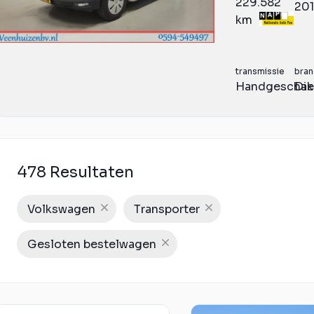
229.582
20
km
transmissie
bran
Handgeschak
Die
478 Resultaten
Volkswagen
Transporter
Gesloten bestelwagen