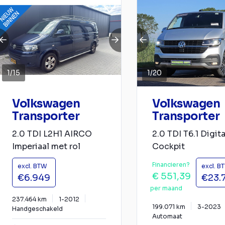
1
/
15
1
/
20
Volkswagen
Volkswagen
Transporter
Transporter
2.0 TDI L2H1 AIRCO
2.0 TDI T6.1 Digita
Imperiaal met rol
Cockpit
Financieren?
excl. BTW
excl. B
€ 551,39
€6.949
€23.
per maand
237.464 km
1-2012
199.071 km
3-2023
Handgeschakeld
Automaat