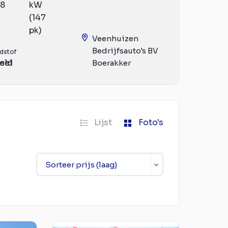
18
kW
(147
pk)
Veenhuizen
Bedrijfsauto's BV
dstof
eld
sel
Boerakker
Lijst
Foto's