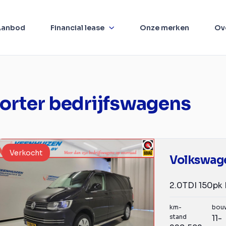
Aanbod
Financial lease
Onze merken
Ov
orter bedrijfswagens
Verkocht
2.0TDI 150pk 
km-
bou
stand
11-