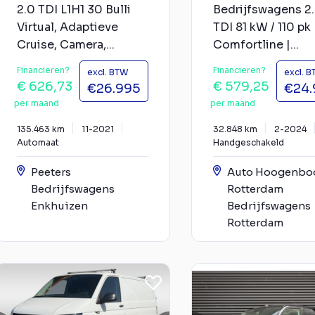
2.0 TDI L1H1 30 Bulli
Bedrijfswagens 2
Virtual, Adaptieve
TDI 81 kW / 110 pk
Cruise, Camera,...
Comfortline |...
Financieren?
Financieren?
excl. BTW
excl. 
€ 626,73
€ 579,25
€26.995
€24.
per maand
per maand
135.463 km
11-2021
32.848 km
2-2024
Automaat
Handgeschakeld
Peeters
Auto Hoogenb
Bedrijfswagens
Rotterdam
Enkhuizen
Bedrijfswagens
Rotterdam