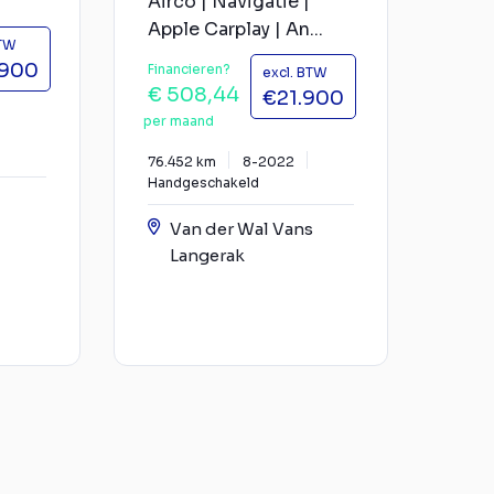
Airco | Navigatie |
Apple Carplay | An...
BTW
.900
Financieren?
excl. BTW
€ 508,44
€21.900
per maand
76.452 km
8-2022
Handgeschakeld
Van der Wal Vans
Langerak