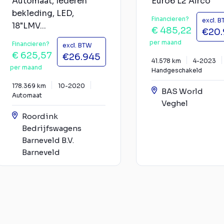
Automaat, lederen
Euro6 L2 Airco
bekleding, LED,
Financieren?
excl. 
18"LMV...
€ 485,22
€20
per maand
Financieren?
excl. BTW
€ 625,57
€26.945
41.578 km
4-2023
per maand
Handgeschakeld
178.369 km
10-2020
BAS World
Automaat
Veghel
Roordink
Bedrijfswagens
Barneveld B.V.
Barneveld