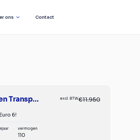
er ons
Contact
Volkswagen Transporter
excl. BTW
€11.950
Euro 6!
wjaar
vermogen
110