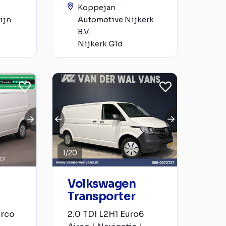
Koppejan
ijn
Automotive Nijkerk
B.V.
Nijkerk Gld
1
/
20
Volkswagen
Transporter
irco
2.0 TDI L2H1 Euro6