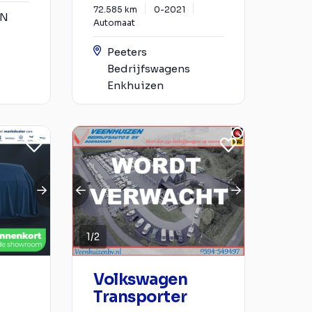
72.585 km
0-2021
YN
Automaat
Peeters
Bedrijfswagens
Enkhuizen
1
/
2
Volkswagen
Transporter