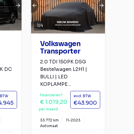
1
/
4
Volkswagen
Transporter
2.0 TDI 150PK DSG
K DC
Bestelwagen L2H1 |
BULLI | LED
KOPLAMPE...
Financieren?
. BTW
excl. BTW
€ 1.019,20
4.945
€43.900
per maand
33.772 km
11-2023
Automaat