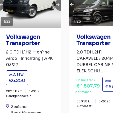
1
/
22
1
/
25
Volkswagen
Volkswagen
Transporter
Transporter
2.0 TDI L1H2 Highline
2.0 TDI L2H1
Airco | Inrichting | APK
CARAVELLE 204P
03/27
DUBBEL CABINE /
ELEK.SCHU...
excl. BTW
€6.250
Financieren?
excl
€ 1.507,79
€6
287.311 km
3-2017
per maand
Handgeschakeld
55.958 km
3-2023
Zeeland
Automaat
Bedrijfswagens