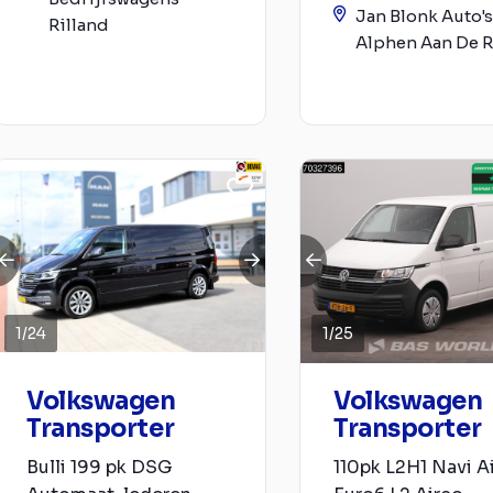
Jan Blonk Auto's
Rilland
Alphen Aan De R
1
/
24
1
/
25
Volkswagen
Volkswagen
Transporter
Transporter
Bulli 199 pk DSG
110pk L2H1 Navi A