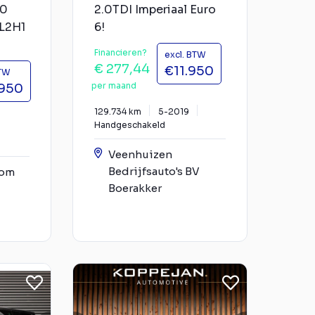
.0
2.0TDI Imperiaal Euro
 L2H1
6!
Financieren?
excl. BTW
€ 277,44
€11.950
BTW
per maand
950
129.734 km
5-2019
Handgeschakeld
Veenhuizen
Bedrijfsauto's BV
oom
Boerakker