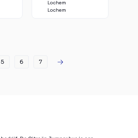
Lochem
Lochem
5
6
7