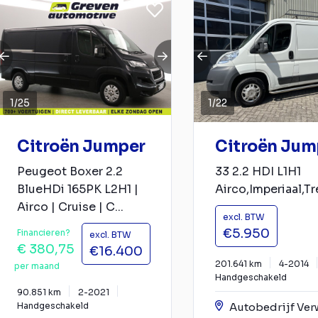
1
/
25
1
/
22
Citroën Jumper
Citroën Jum
Peugeot Boxer 2.2
33 2.2 HDI L1H1
BlueHDi 165PK L2H1 |
Airco,Imperiaal,T
Airco | Cruise | C...
excl. BTW
€5.950
Financieren?
excl. BTW
€ 380,75
€16.400
201.641 km
4-2014
per maand
Handgeschakeld
90.851 km
2-2021
Handgeschakeld
Autobedrijf Ver