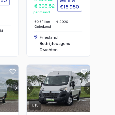
850
Financieren?
excl. BTW
€ 393,52
€16.950
per maand
60.641 km
4-2020
Onbekend
YN
Friesland
Bedrijfswagens
Drachten
1
/
15