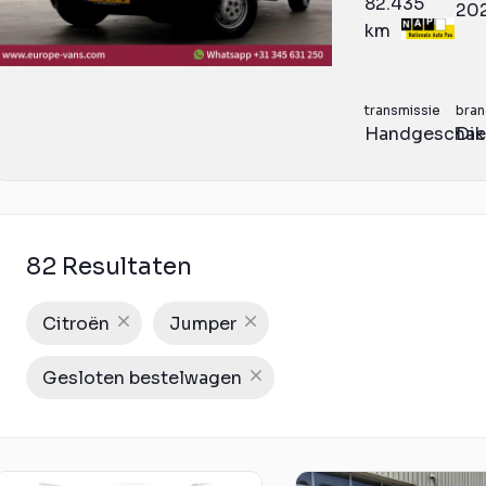
82.435
20
km
transmissie
bran
Handgeschak
Die
82 Resultaten
Citroën
Jumper
Gesloten bestelwagen