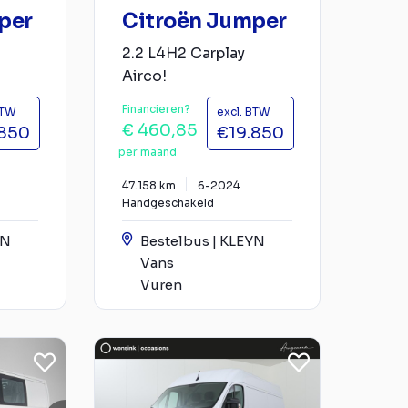
per
Citroën Jumper
2.2 L4H2 Carplay
Airco!
Financieren?
BTW
excl. BTW
€ 460,85
.850
€19.850
per maand
47.158 km
6-2024
Handgeschakeld
YN
Bestelbus | KLEYN
Vans
Vuren