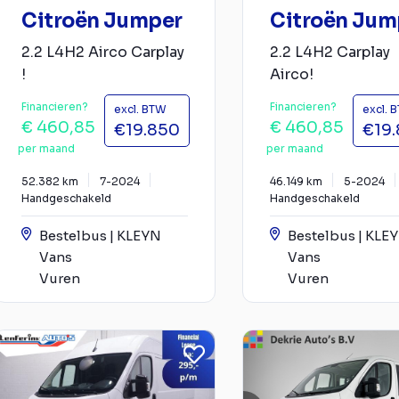
Citroën Jumper
Citroën Jum
2.2 L4H2 Airco Carplay
2.2 L4H2 Carplay
!
Airco!
Financieren?
Financieren?
excl. BTW
excl. 
€ 460,85
€ 460,85
€19.850
€19
per maand
per maand
52.382 km
7-2024
46.149 km
5-2024
Handgeschakeld
Handgeschakeld
Bestelbus | KLEYN
Bestelbus | KLE
Vans
Vans
Vuren
Vuren