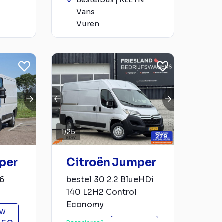
Vans
Vuren
1
/
25
per
Citroën Jumper
o6
bestel 30 2.2 BlueHDi
140 L2H2 Control
Economy
TW