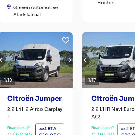
Houten
Greven Automotive
Stadskanaal
1
/
18
1
/
17
Citroën Jumper
Citroën Jum
2.2 L4H2 Airco Carplay
2.2 L1H1 Navi Eur
!
AC!
Financieren?
Financieren?
excl. BTW
excl. B
€ 460,85
€ 391,20