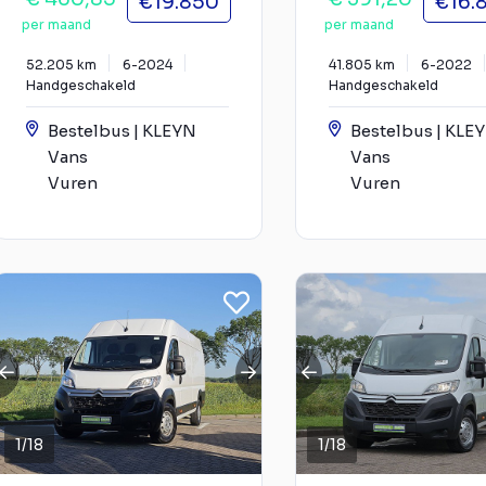
€19.850
€16.
per maand
per maand
52.205 km
6-2024
41.805 km
6-2022
Handgeschakeld
Handgeschakeld
Bestelbus | KLEYN
Bestelbus | KLE
Vans
Vans
Vuren
Vuren
1
/
18
1
/
18