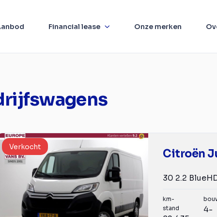
Aanbod
Financial lease
Onze merken
Ov
drijfswagens
Verkocht
Citroën 
km-
bou
stand
4-