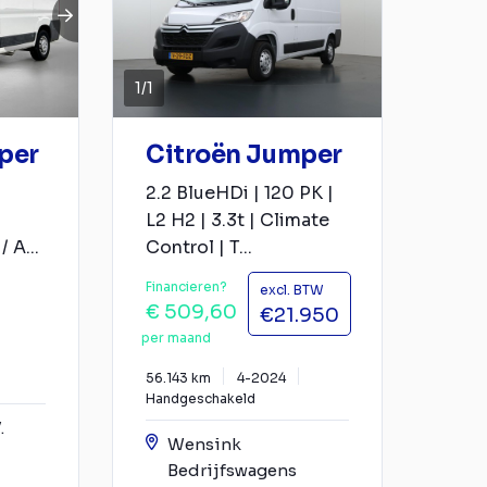
1
/
1
per
Citroën Jumper
2.2 BlueHDi | 120 PK |
L2 H2 | 3.3t | Climate
 A...
Control | T...
Financieren?
excl. BTW
€ 509,60
€21.950
per maand
56.143 km
4-2024
Handgeschakeld
.
Wensink
Bedrijfswagens