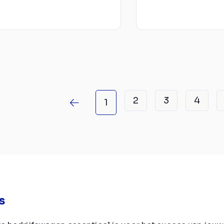
2
3
4
1
s