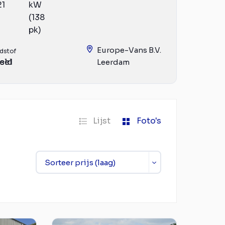
21
kW
(138
pk)
Europe-Vans B.V.
dstof
eld
sel
Leerdam
Lijst
Foto's