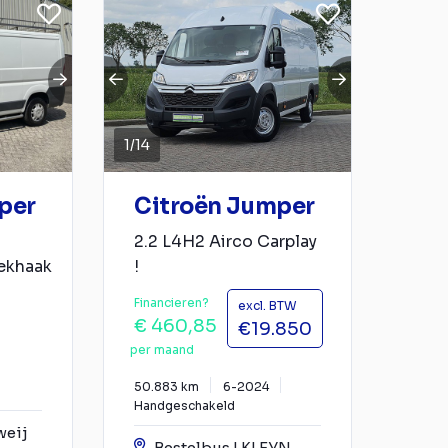
1
/
14
per
Citroën Jumper
2.2 L4H2 Airco Carplay
rekhaak
!
Financieren?
excl. BTW
€ 460,85
€19.850
per maand
50.883 km
6-2024
Handgeschakeld
weij
Bestelbus | KLEYN