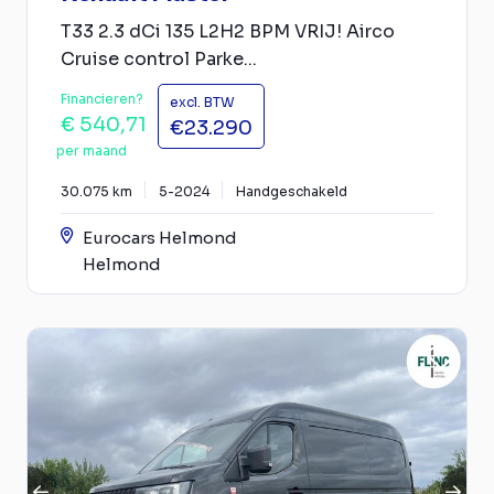
T33 2.3 dCi 135 L2H2 BPM VRIJ! Airco
Cruise control Parke...
Financieren?
excl. BTW
€ 540,71
€23.290
per maand
30.075 km
5-2024
Handgeschakeld
Eurocars Helmond
Helmond