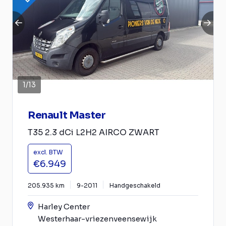
1
/
13
Renault Master
T35 2.3 dCi L2H2 AIRCO ZWART
excl. BTW
€6.949
205.935 km
9-2011
Handgeschakeld
Harley Center
Westerhaar-vriezenveensewijk