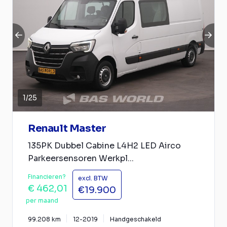
1
/
25
Renault Master
135PK Dubbel Cabine L4H2 LED Airco
Parkeersensoren Werkpl...
Financieren?
excl. BTW
€ 462,01
€19.900
per maand
99.208 km
12-2019
Handgeschakeld