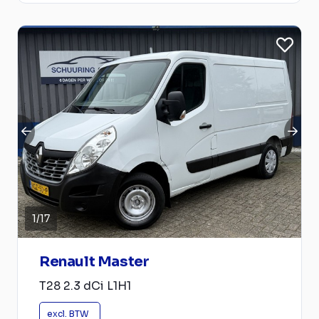
1
/
17
Renault Master
T28 2.3 dCi L1H1
excl. BTW