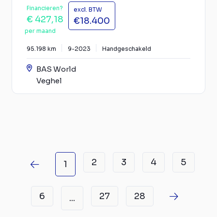
Financieren?
excl. BTW
€ 427,18
€18.400
per maand
95.198 km
9-2023
Handgeschakeld
BAS World
Veghel
2
3
4
5
1
6
27
28
...