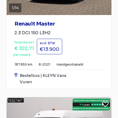
1
/
14
Renault Master
2.3 DCI 150 L3H2
Financieren?
excl. BTW
€ 322,71
€13.900
per maand
187.855 km
8-2021
Handgeschakeld
Bestelbus | KLEYN Vans
Vuren