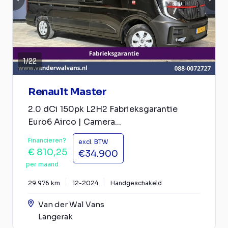
1
/
22
Renault Master
2.0 dCi 150pk L2H2 Fabrieksgarantie
Euro6 Airco | Camera...
Financieren?
excl. BTW
€ 810,25
€34.900
per maand
29.976 km
12-2024
Handgeschakeld
Van der Wal Vans
Langerak