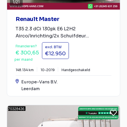
1
/
21
Renault Master
T35 2.3 dCi 130pk E6 L2H2
Airco/Inrichting/2x Schuifdeur...
Financieren?
excl. BTW
€ 300,65
€12.950
per maand
148.134 km
10-2019
Handgeschakeld
Europe-Vans B.V.
Leerdam