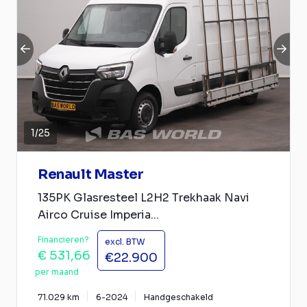
1
/
25
Renault Master
135PK Glasresteel L2H2 Trekhaak Navi
Airco Cruise Imperia...
Financieren?
excl. BTW
€ 531,66
€22.900
per maand
71.029 km
6-2024
Handgeschakeld