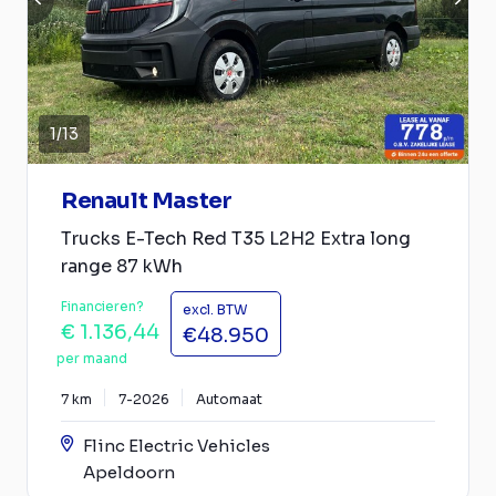
1
/
13
Renault Master
Trucks E-Tech Red T35 L2H2 Extra long
range 87 kWh
Financieren?
excl. BTW
€ 1.136,44
€48.950
per maand
7 km
7-2026
Automaat
Flinc Electric Vehicles
Apeldoorn