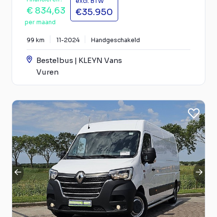
excl. BTW
€ 834,63
€35.950
per maand
99 km
11-2024
Handgeschakeld
Bestelbus | KLEYN Vans
Vuren