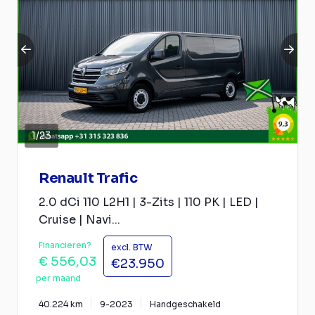
1
/
23
Renault Trafic
2.0 dCi 110 L2H1 | 3-Zits | 110 PK | LED |
Cruise | Navi...
Financieren?
excl. BTW
€ 556,03
€23.950
per maand
40.224 km
9-2023
Handgeschakeld