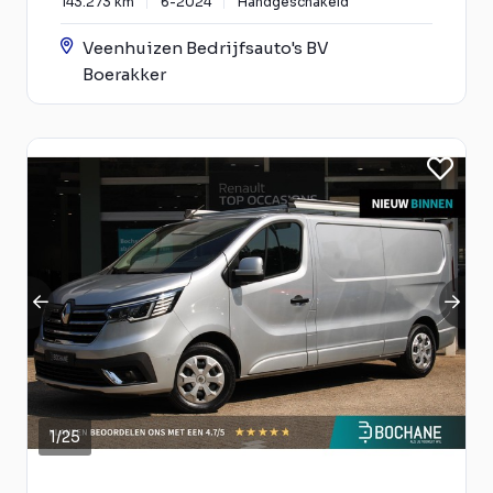
143.273 km
6-2024
Handgeschakeld
Veenhuizen Bedrijfsauto's BV
Boerakker
1
/
25