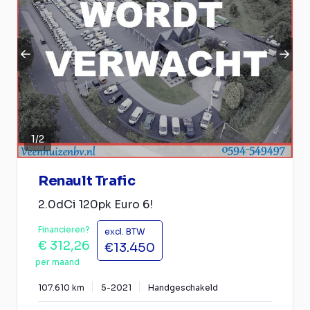
1
/
2
Renault Trafic
2.0dCi 120pk Euro 6!
Financieren?
excl. BTW
€ 312,26
€13.450
per maand
107.610 km
5-2021
Handgeschakeld