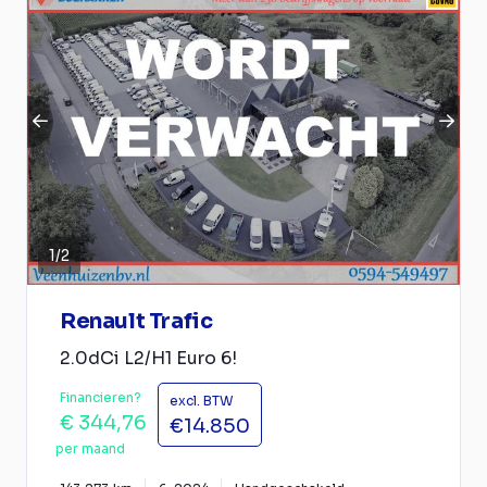
1
/
2
Renault Trafic
2.0dCi L2/H1 Euro 6!
Financieren?
excl. BTW
€ 344,76
€14.850
per maand