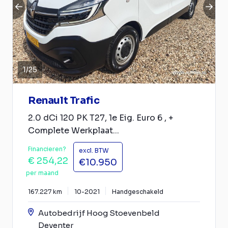
1
/
25
Renault Trafic
2.0 dCi 120 PK T27, 1e Eig. Euro 6 , +
Complete Werkplaat...
Financieren?
excl. BTW
€ 254,22
€10.950
per maand
167.227 km
10-2021
Handgeschakeld
Autobedrijf Hoog Stoevenbeld
Deventer