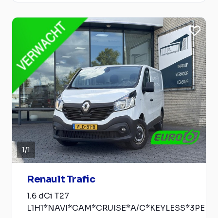
1
/
1
Renault Trafic
1.6 dCi T27
L1H1*NAVI*CAM*CRUISE*A/C*KEYLESS*3PERS