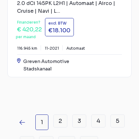
2.0 dCi 145PK L2H1 | Automaat | Airco |
Cruise | Navi | L...
Financieren?
excl. BTW
€ 420,22
€18.100
per maand
116.945 km
11-2021
Automaat
Greven Automotive
Stadskanaal
2
3
4
5
1