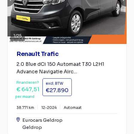
1
/
25
Renault Trafic
2.0 Blue dCi 150 Automaat T30 L2H1
Advance Navigatie Airc...
Financieren?
excl. BTW
€ 647,51
€27.890
per maand
38.771 km
12-2024
Automaat
Eurocars Geldrop
Geldrop