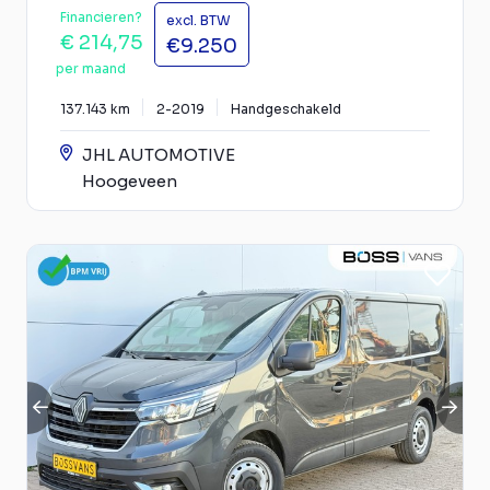
Financieren?
excl. BTW
€ 214,75
€9.250
per maand
137.143 km
2-2019
Handgeschakeld
JHL AUTOMOTIVE
Hoogeveen