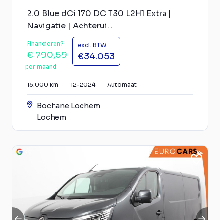
2.0 Blue dCi 170 DC T30 L2H1 Extra |
Navigatie | Achterui...
Financieren?
excl. BTW
€ 790,59
€34.053
per maand
15.000 km
12-2024
Automaat
Bochane Lochem
Lochem