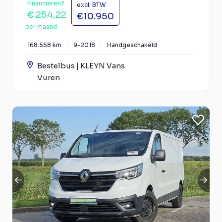
Financieren?
excl. BTW
€ 254,22
€10.950
per maand
168.558 km
9-2018
Handgeschakeld
Bestelbus | KLEYN Vans
Vuren