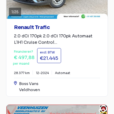
1
/
25
Renault Trafic
2.0 dCi 170pk 2.0 dCi 170pk Automaat
L1H1 Cruise Control...
Financieren?
excl. BTW
€ 497,88
€21.445
per maand
28.377 km
12-2024
Automaat
Boss Vans
Veldhoven