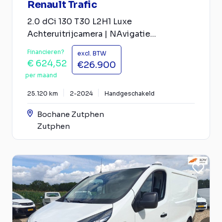
Renault Trafic
2.0 dCi 130 T30 L2H1 Luxe
Achteruitrijcamera | NAvigatie...
Financieren?
excl. BTW
€ 624,52
€26.900
per maand
25.120 km
2-2024
Handgeschakeld
Bochane Zutphen
Zutphen