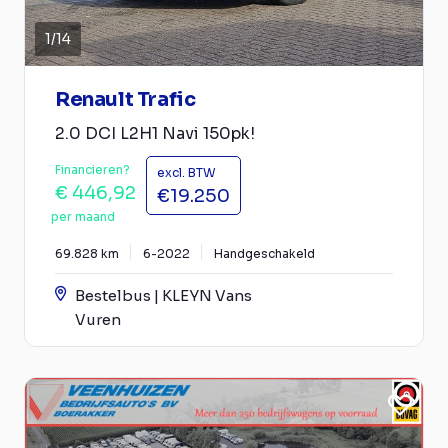
1
/
14
Renault Trafic
2.0 DCI L2H1 Navi 150pk!
Financieren?
excl. BTW
€ 446,92
€19.250
per maand
69.828 km
6-2022
Handgeschakeld
Bestelbus | KLEYN Vans
Vuren