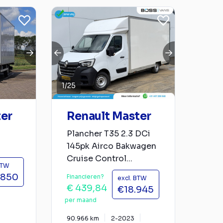
1
/
25
ter
Renault Master
Plancher T35 2.3 DCi
145pk Airco Bakwagen
Cruise Control...
BTW
.850
Financieren?
excl. BTW
€ 439,84
€18.945
per maand
90.966 km
2-2023