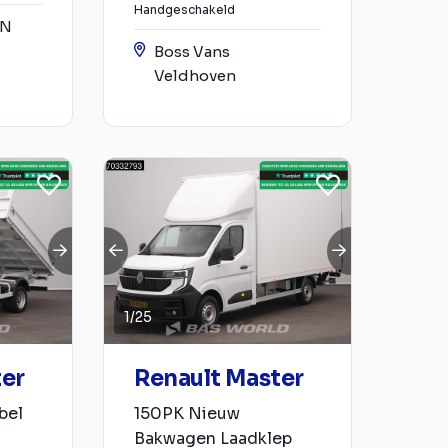
Handgeschakeld
YN
Boss Vans
Veldhoven
1
/
25
ter
Renault Master
bel
150PK Nieuw
Bakwagen Laadklep