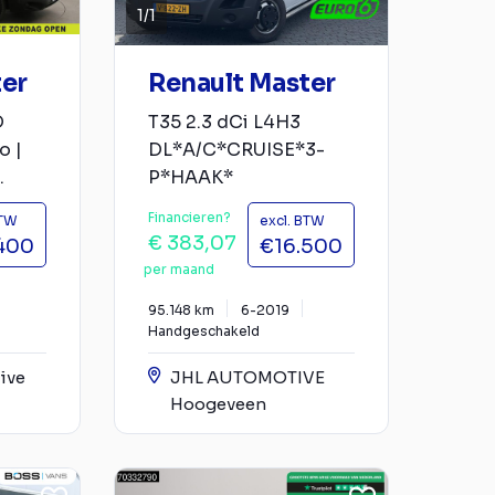
1
/
1
ter
Renault Master
D
T35 2.3 dCi L4H3
o |
DL*A/C*CRUISE*3-
.
P*HAAK*
Financieren?
BTW
excl. BTW
€ 383,07
400
€16.500
per maand
95.148 km
6-2019
Handgeschakeld
ive
JHL AUTOMOTIVE
Hoogeveen