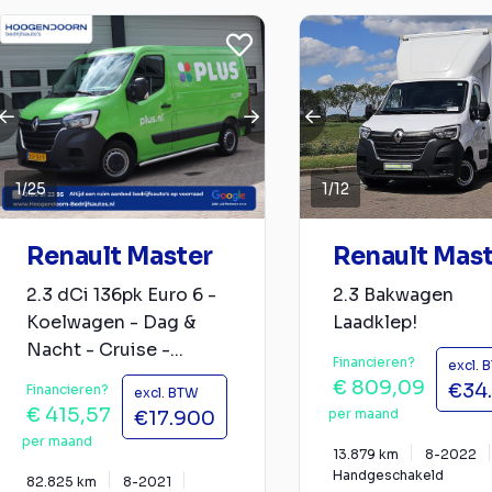
1
/
25
1
/
12
Renault Master
Renault Mas
2.3 dCi 136pk Euro 6 -
2.3 Bakwagen
Koelwagen - Dag &
Laadklep!
Nacht - Cruise -...
Financieren?
excl. 
€ 809,09
€34
Financieren?
excl. BTW
€ 415,57
per maand
€17.900
per maand
13.879 km
8-2022
Handgeschakeld
82.825 km
8-2021