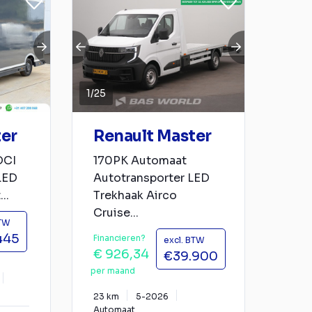
1
/
25
ter
Renault Master
DCI
170PK Automaat
LED
Autotransporter LED
..
Trekhaak Airco
Cruise...
BTW
445
Financieren?
excl. BTW
€ 926,34
€39.900
per maand
23 km
5-2026
Automaat