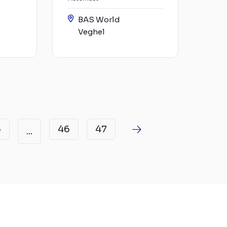
BAS World
Veghel
6
46
47
...