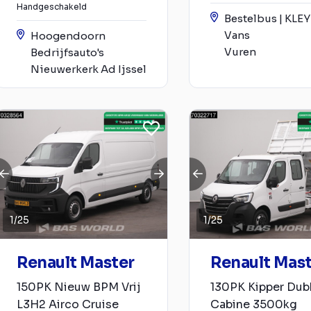
Handgeschakeld
Bestelbus | KLE
Vans
Hoogendoorn
Vuren
Bedrijfsauto's
Nieuwerkerk Ad Ijssel
1
/
25
1
/
25
Renault Master
Renault Mas
150PK Nieuw BPM Vrij
130PK Kipper Dub
L3H2 Airco Cruise
Cabine 3500kg