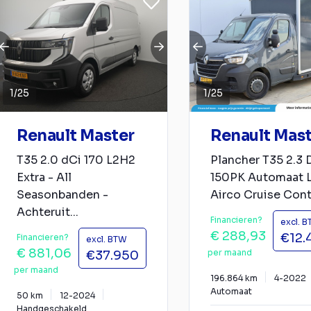
1
/
25
1
/
25
Renault Master
Renault Mas
T35 2.0 dCi 170 L2H2
Plancher T35 2.3 
Extra - All
150PK Automaat 
Seasonbanden -
Airco Cruise Cont.
Achteruit...
Financieren?
excl. 
€ 288,93
€12.
Financieren?
excl. BTW
€ 881,06
per maand
€37.950
per maand
196.864 km
4-2022
Automaat
50 km
12-2024
Handgeschakeld