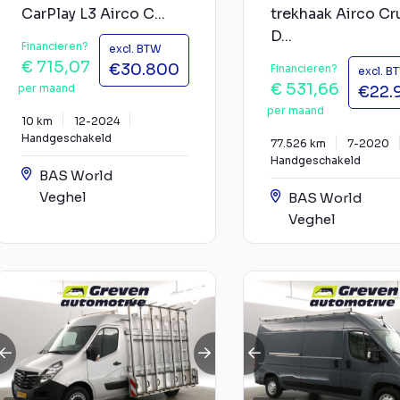
CarPlay L3 Airco C...
trekhaak Airco Cr
D...
Financieren?
excl. BTW
€ 715,07
€30.800
Financieren?
excl. B
€ 531,66
per maand
€22.
per maand
10 km
12-2024
Handgeschakeld
77.526 km
7-2020
Handgeschakeld
BAS World
Veghel
BAS World
Veghel