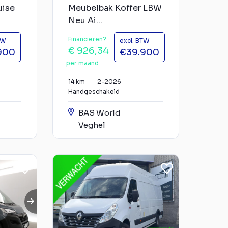
uise
Meubelbak Koffer LBW
Neu Ai...
Financieren?
TW
excl. BTW
€ 926,34
900
€39.900
per maand
14 km
2-2026
Handgeschakeld
BAS World
Veghel