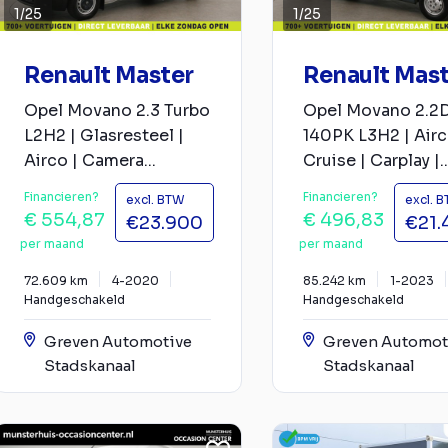
1
/
25
1
/
25
Renault Master
Renault Mas
Opel Movano 2.3 Turbo
Opel Movano 2.2
L2H2 | Glasresteel |
140PK L3H2 | Airc
Airco | Camera...
Cruise | Carplay |..
Financieren?
Financieren?
excl. BTW
excl. 
€ 554,87
€ 496,83
€23.900
€21.
per maand
per maand
72.609 km
4-2020
85.242 km
1-2023
Handgeschakeld
Handgeschakeld
Greven Automotive
Greven Automot
Stadskanaal
Stadskanaal