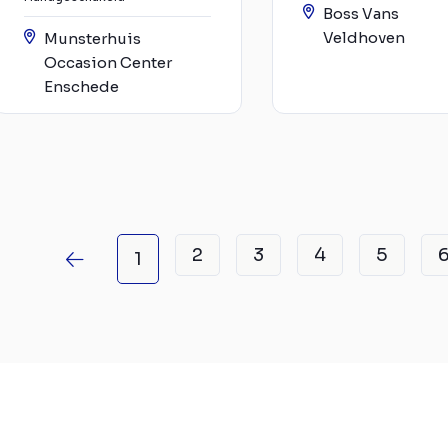
Boss Vans
Veldhoven
Munsterhuis
Occasion Center
Enschede
2
3
4
5
1