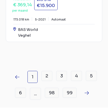
€ 369,14
€15.900
per maand
173.018 km
5-2021
Automaat
BAS World
Veghel
2
3
4
5
1
6
98
99
...