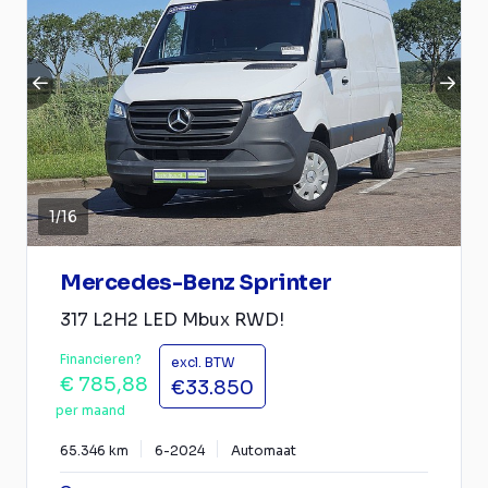
1
/
16
Mercedes-Benz Sprinter
317 L2H2 LED Mbux RWD!
Financieren?
excl. BTW
€ 785,88
€33.850
per maand
65.346 km
6-2024
Automaat