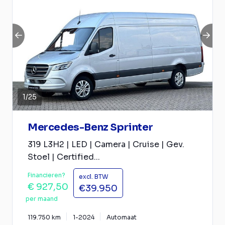
1
/
25
Mercedes-Benz Sprinter
319 L3H2 | LED | Camera | Cruise | Gev.
Stoel | Certified...
Financieren?
excl. BTW
€ 927,50
€39.950
per maand
119.750 km
1-2024
Automaat