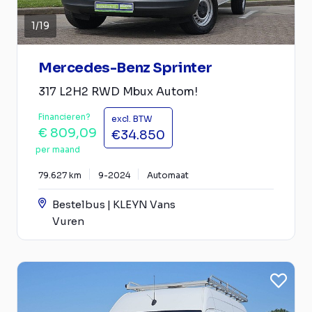
1
/
19
Mercedes-Benz Sprinter
317 L2H2 RWD Mbux Autom!
Financieren?
excl. BTW
€ 809,09
€34.850
per maand
79.627 km
9-2024
Automaat
Bestelbus | KLEYN Vans
Vuren