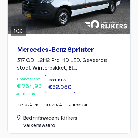
1
/
20
Mercedes-Benz Sprinter
317 CDI L2H2 Pro HD LED, Geveerde
stoel, Winterpakket, Et...
Financieren?
excl. BTW
€ 764,98
€32.950
per maand
106.074 km
10-2024
Automaat
Bedrijfswagens Rijkers
Valkenswaard