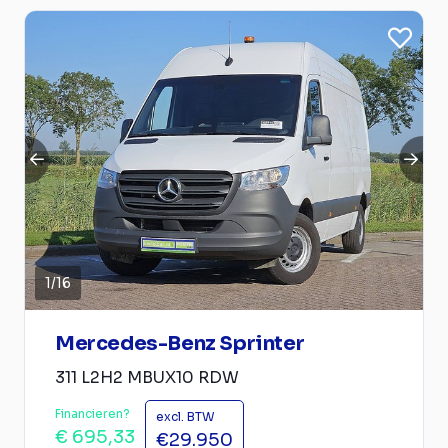
1
/
16
Mercedes-Benz Sprinter
311 L2H2 MBUX10 RDW
Financieren?
excl. BTW
€ 695,33
€29.950