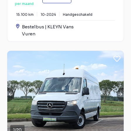
per maand
15.100 km
10-2024
Handgeschakeld
Bestelbus | KLEYN Vans
Vuren
1
/
20