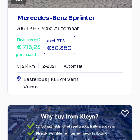
Mercedes-Benz Sprinter
316 L3H2 Maxi Automaat!
Financieren?
excl. BTW
€ 716,23
€30.850
per maand
51.214 km
2-2021
Automaat
Bestelbus | KLEYN Vans
Vuren