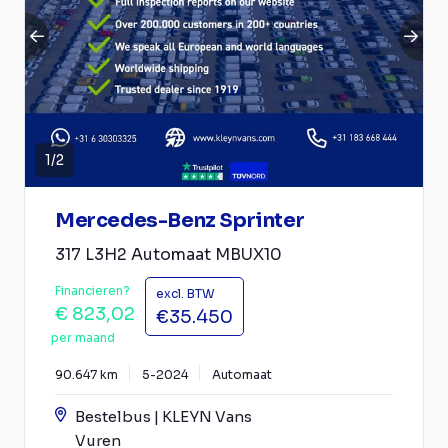
1
/
2
Mercedes-Benz Sprinter
317 L3H2 Automaat MBUX10
Financieren?
excl. BTW
€ 823,02
€35.450
per maand
90.647 km
5-2024
Automaat
Bestelbus | KLEYN Vans
Vuren