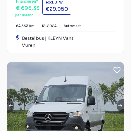
Financieren?
excl. BTW
€ 695,33
€29.950
per maand
64.563 km
12-2024
Automaat
Bestelbus | KLEYN Vans
Vuren