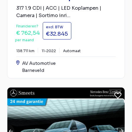
317 1.9 CDI | ACC | LED Koplampen |
Camera | Sortimo inri...
Financieren?
excl. BTW
€ 762,54
€32.845
per maand
138.711 km
11-2022
Automaat
AV Automotive
Barneveld