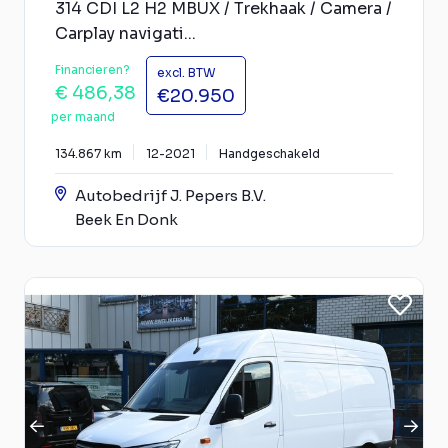
314 CDI L2 H2 MBUX / Trekhaak / Camera /
Carplay navigati...
Financieren?
excl. BTW
€ 486,38
€20.950
per maand
134.867 km
12-2021
Handgeschakeld
Autobedrijf J. Pepers B.V.
Beek En Donk