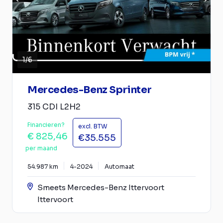
1
/
6
Mercedes-Benz Sprinter
315 CDI L2H2
Financieren?
excl. BTW
€ 825,46
€35.555
per maand
54.987 km
4-2024
Automaat
Smeets Mercedes-Benz Ittervoort
Ittervoort