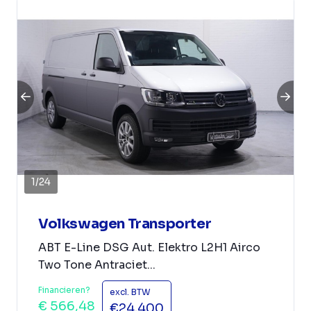
1
/
24
Volkswagen Transporter
ABT E-Line DSG Aut. Elektro L2H1 Airco
Two Tone Antraciet...
Financieren?
excl. BTW
€ 566,48
€24.400