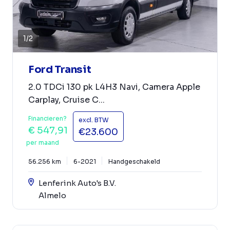
1
/
2
Ford Transit
2.0 TDCi 130 pk L4H3 Navi, Camera Apple
Carplay, Cruise C...
Financieren?
excl. BTW
€ 547,91
€23.600
per maand
56.256 km
6-2021
Handgeschakeld
Lenferink Auto's B.V.
Almelo