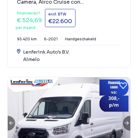
Camera, Airco Cruise con...
Financieren?
excl. BTW
€ 524,69
€22.600
per maand
93.420 km
6-2021
Handgeschakeld
Lenferink Auto's B.V.
Almelo