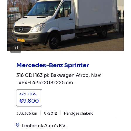
1
/
1
Mercedes-Benz Sprinter
316 CDI 163 pk Bakwagen Airco, Navi
LxBxH 425x208x225 cm...
excl. BTW
€9.800
383.366 km
8-2012
Handgeschakeld
Lenferink Auto's B.V.