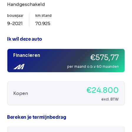
Handgeschakeld
bouwjaar
km.stand
9-2021
70.925
Ik wil deze auto
Financieren
€575,77
per maand o.b.v 60 maanden
€24.800
Kopen
excl. BTW
Bereken je termijnbedrag