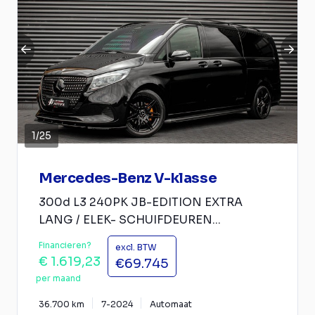
1
/
25
Mercedes-Benz V-klasse
300d L3 240PK JB-EDITION EXTRA
LANG / ELEK- SCHUIFDEUREN...
Financieren?
excl. BTW
€ 1.619,23
€69.745
per maand
36.700 km
7-2024
Automaat