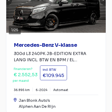
1
/
25
Mercedes-Benz V-klasse
300d L3 240PK JB-EDITION EXTRA
LANG INCL. BTW EN BPM / EL...
Financieren?
incl. BTW
€ 2.552,53
€109.945
per maand
36.895 km
6-2024
Automaat
Jan Blonk Auto's
Alphen Aan De Rijn