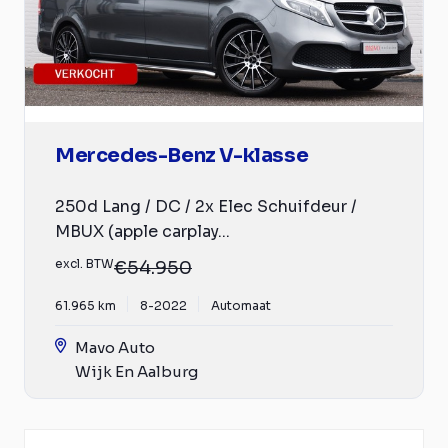
Mercedes-Benz V-klasse
250d Lang / DC / 2x Elec Schuifdeur /
MBUX (apple carplay...
excl. BTW
€54.950
61.965 km
8-2022
Automaat
Mavo Auto
Wijk En Aalburg