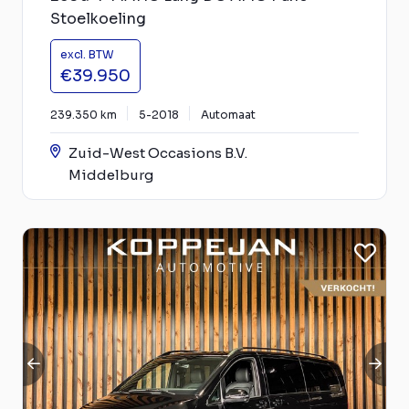
Stoelkoeling
excl. BTW
€39.950
239.350 km
5-2018
Automaat
Zuid-West Occasions B.V.
Middelburg