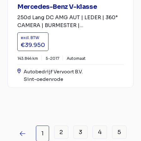
Mercedes-Benz V-klasse
250d Lang DC AMG AUT | LEDER | 360°
CAMERA | BURMESTER |...
excl. BTW
€39.950
143.844 km
5-2017
Automaat
Autobedrijf Vervoort B.V.
Sint-oedenrode
2
3
4
5
1