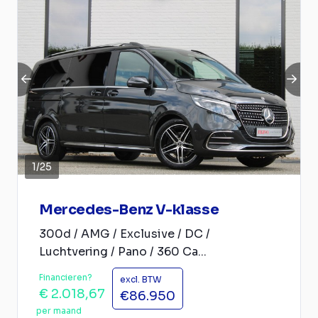
1
/
25
Mercedes-Benz V-klasse
300d / AMG / Exclusive / DC /
Luchtvering / Pano / 360 Ca...
Financieren?
excl. BTW
€ 2.018,67
€86.950
per maand