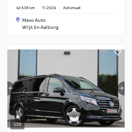
42.638 km
11-2024
Automaat
Mavo Auto
Wijk En Aalburg
1
/
25