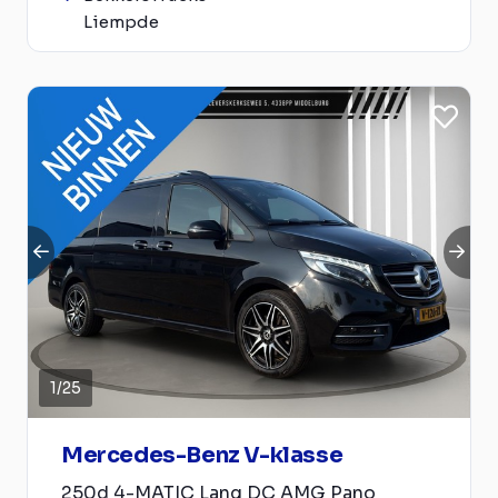
Liempde
1
/
25
Mercedes-Benz V-klasse
250d 4-MATIC Lang DC AMG Pano