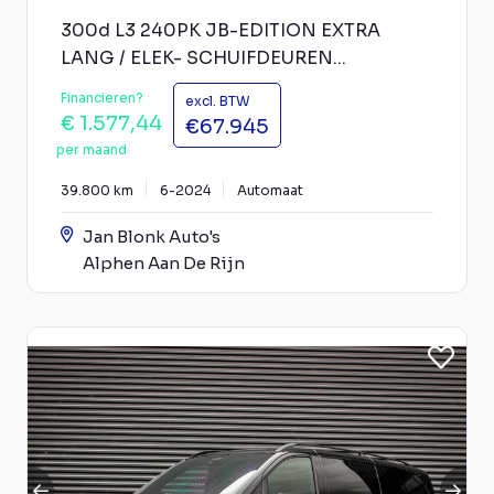
300d L3 240PK JB-EDITION EXTRA
LANG / ELEK- SCHUIFDEUREN...
Financieren?
excl. BTW
€ 1.577,44
€67.945
per maand
39.800 km
6-2024
Automaat
Jan Blonk Auto's
Alphen Aan De Rijn