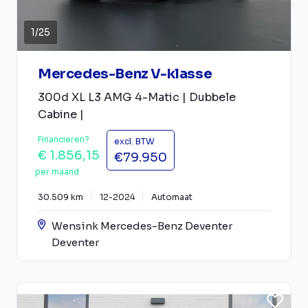
1
/
25
Mercedes-Benz V-klasse
300d XL L3 AMG 4-Matic | Dubbele
Cabine |
Financieren?
excl. BTW
€ 1.856,15
€79.950
per maand
30.509 km
12-2024
Automaat
Wensink Mercedes-Benz Deventer
Deventer