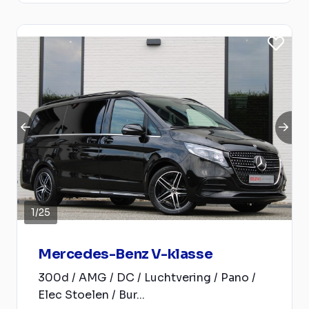
1
/
25
Mercedes-Benz V-klasse
300d / AMG / DC / Luchtvering / Pano /
Elec Stoelen / Bur...