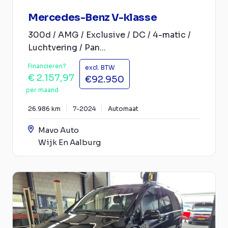
Mercedes-Benz V-klasse
300d / AMG / Exclusive / DC / 4-matic /
Luchtvering / Pan...
Financieren?
excl. BTW
€ 2.157,97
€92.950
per maand
26.986 km
7-2024
Automaat
Mavo Auto
Wijk En Aalburg