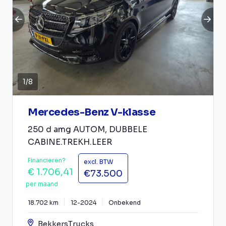
1
/
8
Mercedes-Benz V-klasse
250 d amg AUTOM, DUBBELE
CABINE.TREKH.LEER
Financieren?
excl. BTW
€ 1.706,41
€73.500
per maand
18.702 km
12-2024
Onbekend
BekkersTrucks