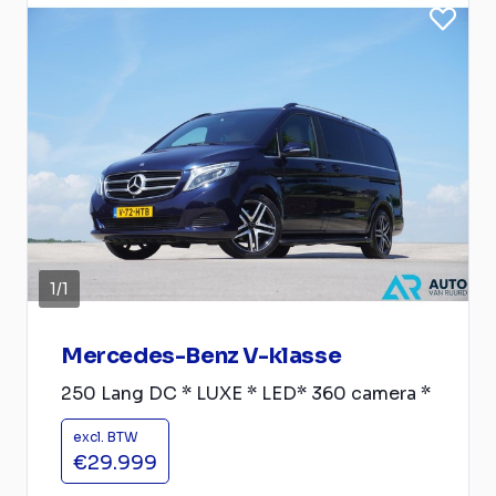
1
/
1
Mercedes-Benz V-klasse
250 Lang DC * LUXE * LED* 360 camera *
excl. BTW
€29.999