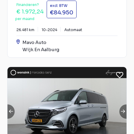
Financieren?
excl. BTW
€ 1.972,24
€84.950
per maand
26.481 km
10-2024
Automaat
Mavo Auto
Wijk En Aalburg