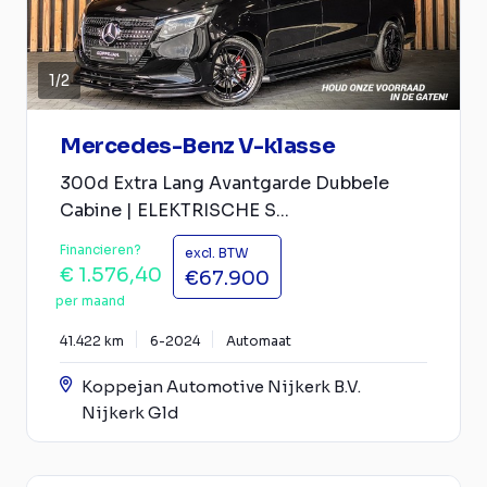
1
/
2
Mercedes-Benz V-klasse
300d Extra Lang Avantgarde Dubbele
Cabine | ELEKTRISCHE S...
Financieren?
excl. BTW
€ 1.576,40
€67.900
per maand
41.422 km
6-2024
Automaat
Koppejan Automotive Nijkerk B.V.
Nijkerk Gld