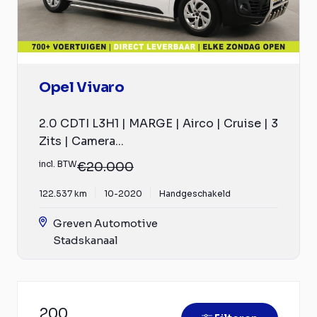
Opel Vivaro
2.0 CDTI L3H1 | MARGE | Airco | Cruise | 3
Zits | Camera...
incl. BTW
€20.000
122.537 km
10-2020
Handgeschakeld
Greven Automotive
Stadskanaal
200