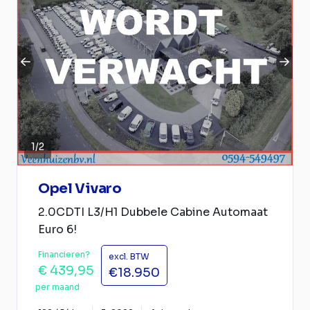
1
/
2
Opel Vivaro
2.0CDTI L3/H1 Dubbele Cabine Automaat
Euro 6!
Financieren?
excl. BTW
€ 439,95
€18.950
per maand