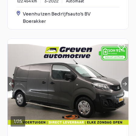
122.454 km
3-2022
Automaat
Veenhuizen Bedrijfsauto's BV
Boerakker
1
/
25