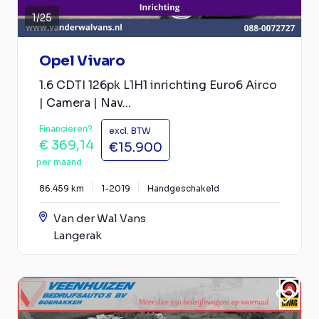
1
/
25
Opel Vivaro
1.6 CDTI 126pk L1H1 inrichting Euro6 Airco
| Camera | Nav...
Financieren?
excl. BTW
€ 369,14
€15.900
per maand
86.459 km
1-2019
Handgeschakeld
Van der Wal Vans
Langerak