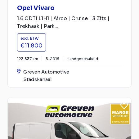
Opel Vivaro
1.6 CDTI L1H1 | Airco | Cruise | 3 Zits |
Trekhaak | Park...
excl. BTW
€11.800
123.537 km
3-2016
Handgeschakeld
Greven Automotive
Stadskanaal