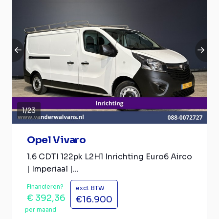
1
/
23
Opel Vivaro
1.6 CDTI 122pk L2H1 Inrichting Euro6 Airco
| Imperiaal |...
Financieren?
excl. BTW
€ 392,36
€16.900
per maand