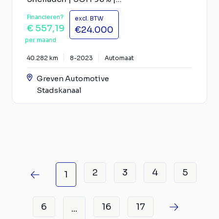
Financieren?
excl. BTW
€ 557,19
€24.000
per maand
40.282 km
8-2023
Automaat
Greven Automotive
Stadskanaal
2
3
4
5
1
6
16
17
...