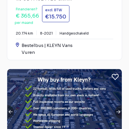
Financieren?
excl. BTW
€ 365,66
€15.750
per maand
20.174 km
8-2021
Handgeschakeld
Bestelbus | KLEYN Vans
Vuren