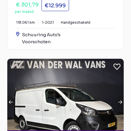
€ 301,79
€12.999
per maand
118.061 km
1-2021
Handgeschakeld
Schuuring Auto's
Voorschoten