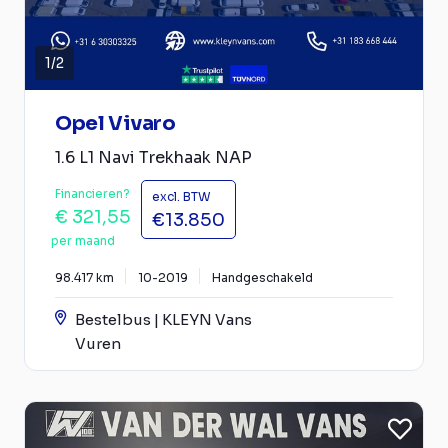
1
/
2
Opel Vivaro
1.6 L1 Navi Trekhaak NAP
Financieren?
excl. BTW
€ 321,55
€13.850
per maand
98.417 km
10-2019
Handgeschakeld
Bestelbus | KLEYN Vans
Vuren