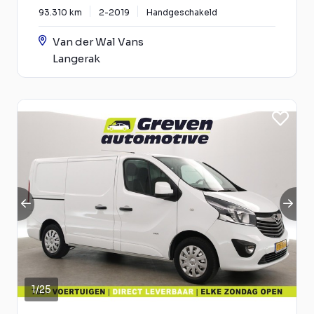
93.310 km
2-2019
Handgeschakeld
Van der Wal Vans
Langerak
1
/
25