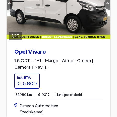
1
/
25
Opel Vivaro
1.6 CDTI L1H1 | Marge | Airco | Cruise |
Camera | Navi |...
incl. BTW
€15.800
161.280 km
6-2017
Handgeschakeld
Greven Automotive
Stadskanaal