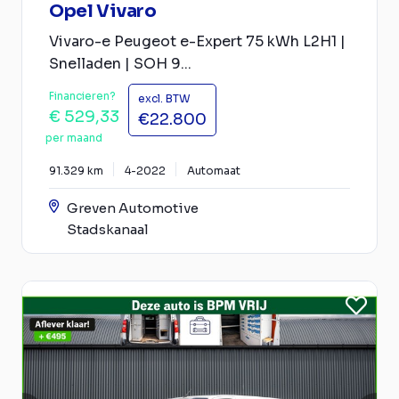
Opel Vivaro
Vivaro-e Peugeot e-Expert 75 kWh L2H1 |
Snelladen | SOH 9...
Financieren?
excl. BTW
€ 529,33
€22.800
per maand
91.329 km
4-2022
Automaat
Greven Automotive
Stadskanaal