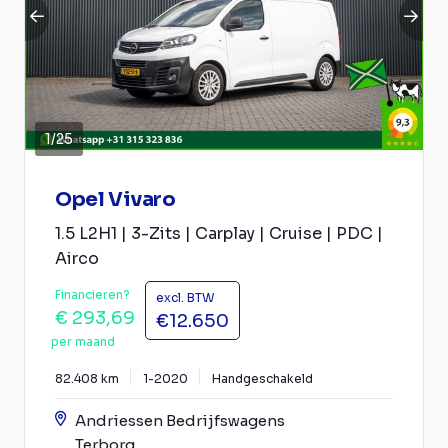
1
/
25
Opel Vivaro
1.5 L2H1 | 3-Zits | Carplay | Cruise | PDC |
Airco
Financieren?
excl. BTW
€ 293,69
€12.650
per maand
82.408 km
1-2020
Handgeschakeld
Andriessen Bedrijfswagens
Terborg