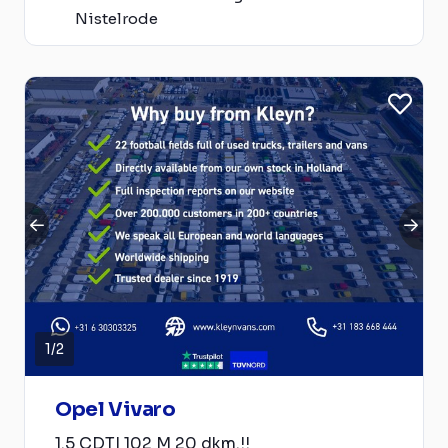
Nistelrode
1
/
2
Opel Vivaro
1.5 CDTI 102 M 20 dkm.!!