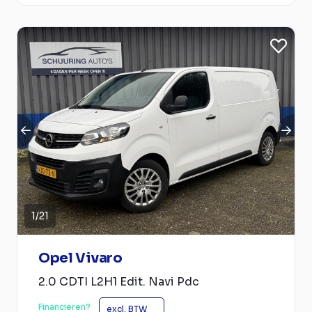
1
/
21
Opel Vivaro
2.0 CDTI L2H1 Edit. Navi Pdc
Financieren?
excl. BTW