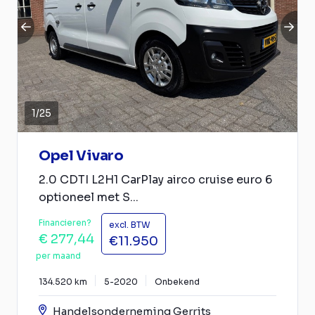
1
/
25
Opel Vivaro
2.0 CDTI L2H1 CarPlay airco cruise euro 6
optioneel met S...
Financieren?
excl. BTW
€ 277,44
€11.950
per maand
134.520 km
5-2020
Onbekend
Handelsonderneming Gerrits