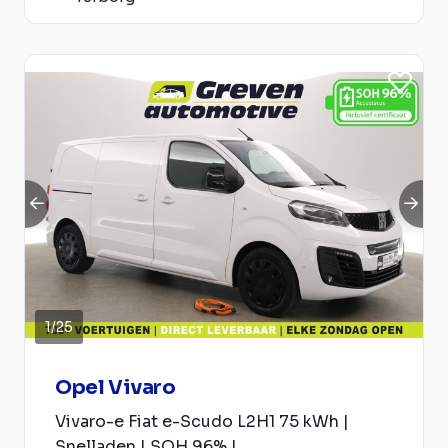
1
/
25
Opel Vivaro
Vivaro-e Fiat e-Scudo L2H1 75 kWh |
Snelladen | SOH 96% |...