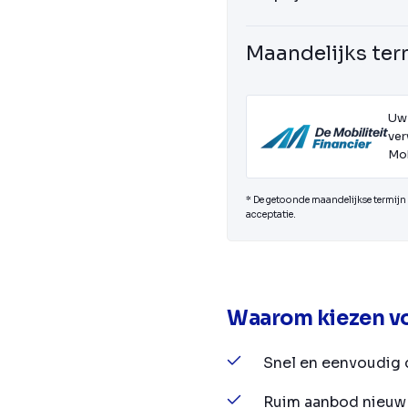
Maandelijks ter
Uw
ver
Mob
* De getoonde maandelijkse termijn i
acceptatie.
Waarom kiezen vo
Snel en eenvoudig 
Ruim aanbod nieuw 