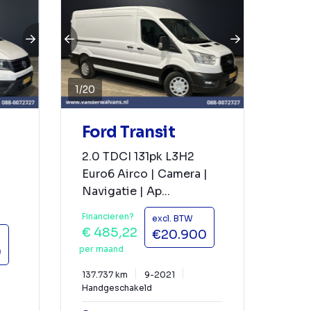
1
/
20
Ford Transit
2.0 TDCI 131pk L3H2
Euro6 Airco | Camera |
Navigatie | Ap...
Financieren?
excl. BTW
€ 485,22
€20.900
per maand
0
137.737 km
9-2021
Handgeschakeld