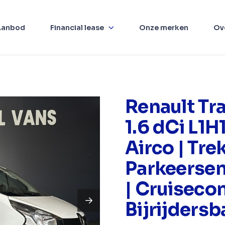
Aanbod
Financial lease
Onze merken
Ov
Renault Tra
1.6 dCi L1H
Airco | Tre
Parkeerse
| Cruisecon
Bijrijders