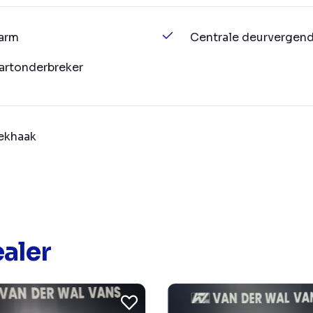
arm
Centrale deurvergend
artonderbreker
ekhaak
aler