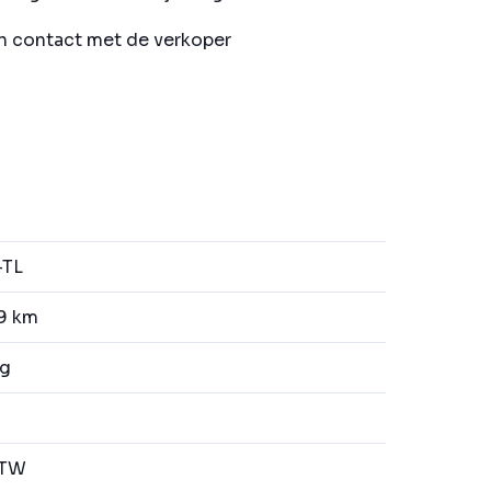
in contact met de verkoper
-TL
9 km
kg
BTW