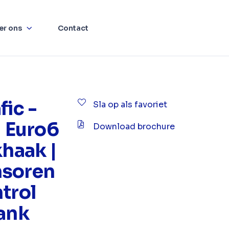
er ons
Contact
fic -
Sla op als favoriet
1 Euro6
Download brochure
khaak |
nsoren
trol
bank