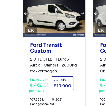
1
/
20
1
/
20
Ford Transit
Fo
Custom
C
2.0 TDCI L2H1 Euro6
2.
Airco | Camera | 2800kg
Air
trekvermogen...
Cru
Financieren?
Fina
excl. BTW
€ 462,01
€ 
€19.900
per maand
per 
107.953 km
5-2021
100
Handgeschakeld
Han