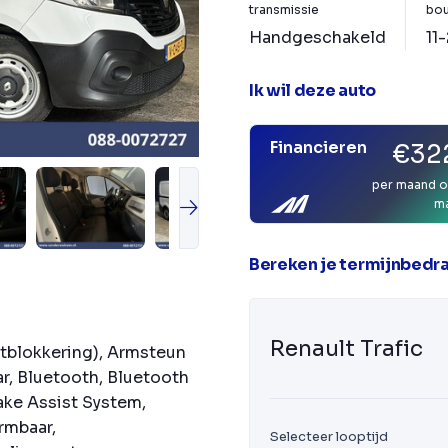
transmissie
bou
Handgeschakeld
11
Ik wil deze auto
Financieren
€322
per maand o
m
Bereken je termijnbedr
Renault Trafic
artblokkering), Armsteun
ar, Bluetooth, Bluetooth
ake Assist System,
rmbaar,
Selecteer looptijd