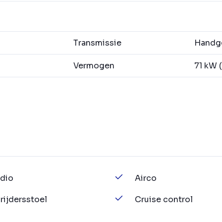
Transmissie
Handge
Vermogen
71 kW (
dio
Airco
jrijdersstoel
Cruise control