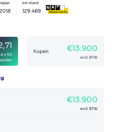
wjaar
km.stand
-2018
129.469
,71
€13.900
Kopen
.b.v 60
excl. BTW
aanden
ag
€13.900
excl. BTW