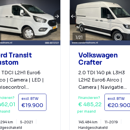
1
/
21
rd Transit
Volkswagen
ustom
Crafter
0 TDCI L2H1 Euro6
2.0 TDI 140 pk L3H3
co | Camera | LED |
L2H2 Euro6 Airco |
isecontrol...
Camera | Navigatie...
ncieren?
Financieren?
excl. BTW
excl. BTW
462,01
€ 485,22
€19.900
€20.90
maand
per maand
.294 km
5-2021
145.484 km
11-2019
dgeschakeld
Handgeschakeld