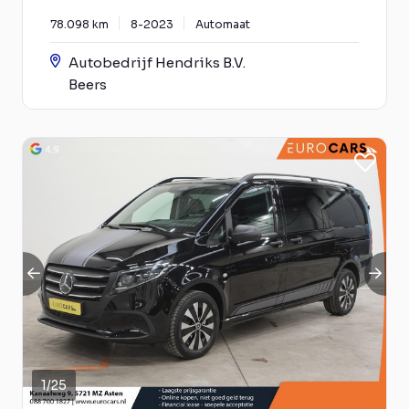
78.098 km
8-2023
Automaat
Autobedrijf Hendriks B.V.
Beers
1
/
25