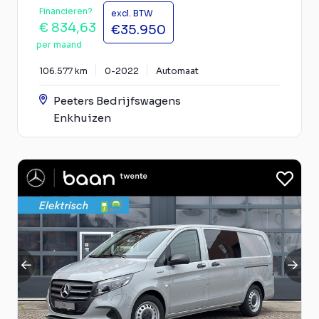
Financieren?
excl. BTW
€ 834,63
€35.950
per maand
106.577 km
0-2022
Automaat
Peeters Bedrijfswagens
Enkhuizen