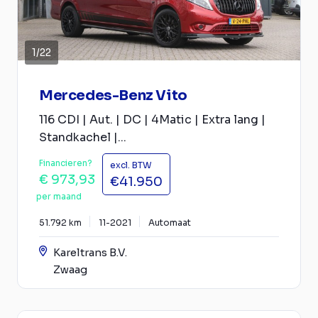
1
/
22
Mercedes-Benz Vito
116 CDI | Aut. | DC | 4Matic | Extra lang |
Standkachel |...
Financieren?
excl. BTW
€ 973,93
€41.950
per maand
51.792 km
11-2021
Automaat
Kareltrans B.V.
Zwaag