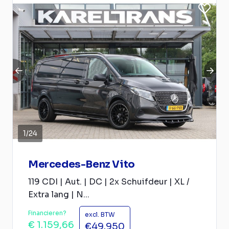
1
/
24
Mercedes-Benz Vito
119 CDI | Aut. | DC | 2x Schuifdeur | XL /
Extra lang | N...
Financieren?
excl. BTW
€ 1.159,66
€49.950