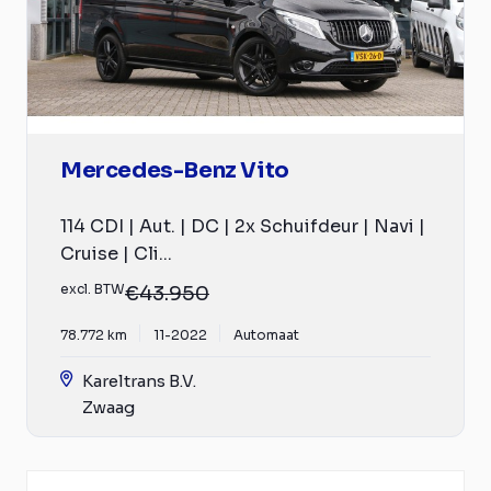
Mercedes-Benz Vito
114 CDI | Aut. | DC | 2x Schuifdeur | Navi |
Cruise | Cli...
excl. BTW
€43.950
78.772 km
11-2022
Automaat
Kareltrans B.V.
Zwaag