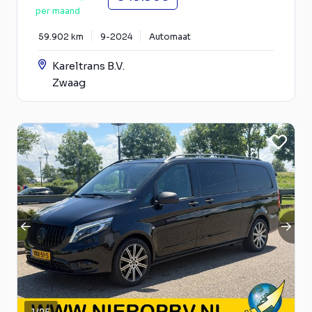
per maand
59.902 km
9-2024
Automaat
Kareltrans B.V.
Zwaag