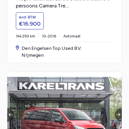
persoons Camera Tre...
excl. BTW
€16.900
144.293 km
10-2016
Automaat
Den Engelsen Top Used B.V.
Nijmegen