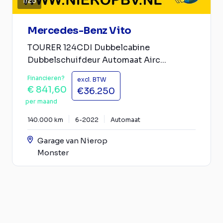
1
/
25
Mercedes-Benz Vito
TOURER 124CDI Dubbelcabine
Dubbelschuifdeur Automaat Airc...
Financieren?
excl. BTW
€ 841,60
€36.250
per maand
140.000 km
6-2022
Automaat
Garage van Nierop
Monster