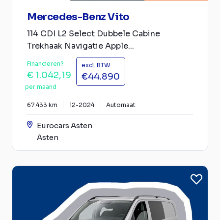
Mercedes-Benz Vito
114 CDI L2 Select Dubbele Cabine
Trekhaak Navigatie Apple...
Financieren?
excl. BTW
€ 1.042,19
€44.890
per maand
67.433 km
12-2024
Automaat
Eurocars Asten
Asten