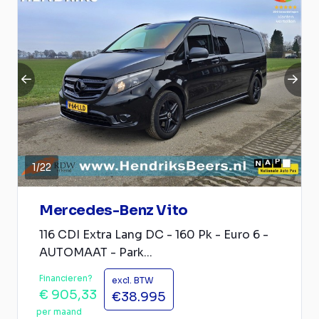
1
/
22
Mercedes-Benz Vito
116 CDI Extra Lang DC - 160 Pk - Euro 6 -
AUTOMAAT - Park...
Financieren?
excl. BTW
€ 905,33
€38.995
per maand