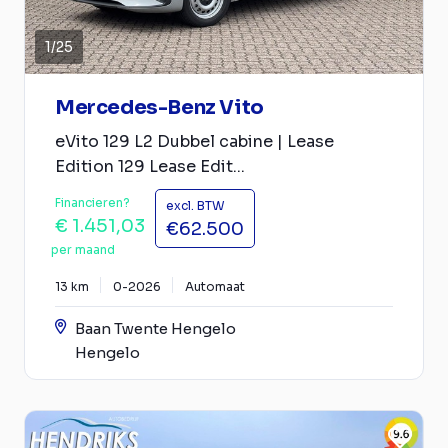
1
/
25
Mercedes-Benz Vito
eVito 129 L2 Dubbel cabine | Lease
Edition 129 Lease Edit...
Financieren?
excl. BTW
€ 1.451,03
€62.500
per maand
13 km
0-2026
Automaat
Baan Twente Hengelo
Hengelo