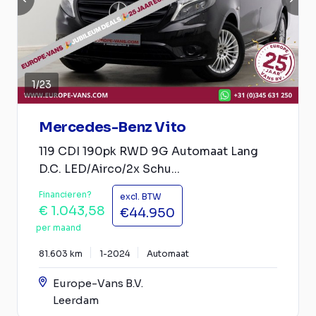
1
/
23
Mercedes-Benz Vito
119 CDI 190pk RWD 9G Automaat Lang
D.C. LED/Airco/2x Schu...
Financieren?
excl. BTW
€ 1.043,58
€44.950
per maand
81.603 km
1-2024
Automaat
Europe-Vans B.V.
Leerdam