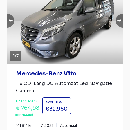
1
/
7
Mercedes-Benz Vito
116 CDI Lang DC Automaat Led Navigatie
Camera
Financieren?
excl. BTW
€ 764,98
€32.950
per maand
141.814 km
7-2021
Automaat