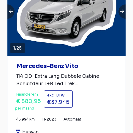
1
/
25
Mercedes-Benz Vito
114 CDI Extra Lang Dubbele Cabine
Schuifdeur L+R Led Trek...
Financieren?
excl. BTW
€ 880,95
€37.945
per maand
45.994 km
11-2023
Automaat
busvan