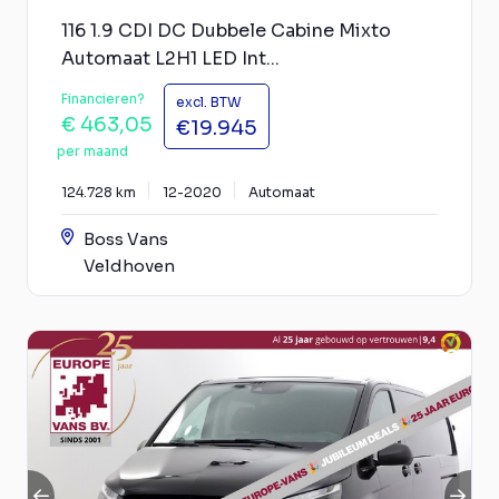
116 1.9 CDI DC Dubbele Cabine Mixto
Automaat L2H1 LED Int...
Financieren?
excl. BTW
€ 463,05
€19.945
per maand
124.728 km
12-2020
Automaat
Boss Vans
Veldhoven