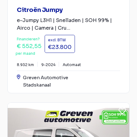
Citroën Jumpy
e-Jumpy L3H1 | Snelladen | SOH 99% |
Airco | Camera | Cru...
Financieren?
excl. BTW
€ 552,55
€23.800
per maand
8.932 km
9-2024
Automaat
Greven Automotive
Stadskanaal