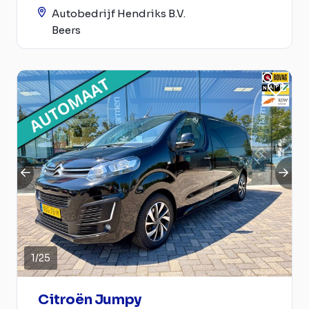
Autobedrijf Hendriks B.V.
Beers
1
/
25
Citroën Jumpy