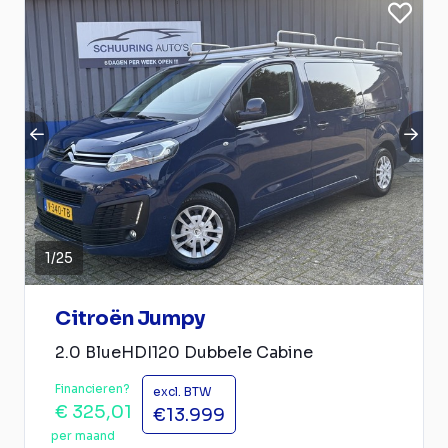
1
/
25
Citroën Jumpy
2.0 BlueHDI120 Dubbele Cabine
Financieren?
excl. BTW
€ 325,01
€13.999
per maand