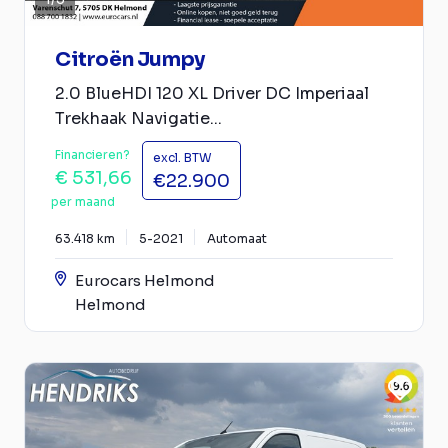
Citroën Jumpy
2.0 BlueHDI 120 XL Driver DC Imperiaal
Trekhaak Navigatie...
Financieren?
excl. BTW
€ 531,66
€22.900
per maand
63.418 km
5-2021
Automaat
Eurocars Helmond
Helmond