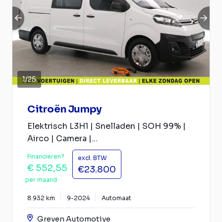
1
/
25
Citroën Jumpy
Elektrisch L3H1 | Snelladen | SOH 99% |
Airco | Camera |...
Financieren?
excl. BTW
€ 552,55
€23.800
per maand
8.932 km
9-2024
Automaat
Greven Automotive