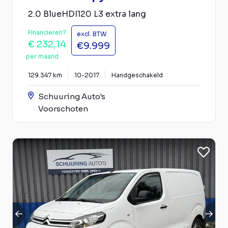
2.0 BlueHDI120 L3 extra lang
Financieren?
excl. BTW
€ 232,14
€9.999
per maand
129.347 km
10-2017
Handgeschakeld
Schuuring Auto's
Voorschoten