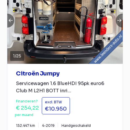
1
/
25
Citroën Jumpy
Servicewagen 1.6 BlueHDI 95pk euro6
Club M L2H1 BOTT inri...
Financieren?
excl. BTW
€ 254,22
€10.950
per maand
132.447 km
4-2019
Handgeschakeld