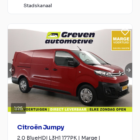
Stadskanaal
1
/
25
Citroën Jumpy
2.0 BlueHDI L3H1 177PK | Marge |