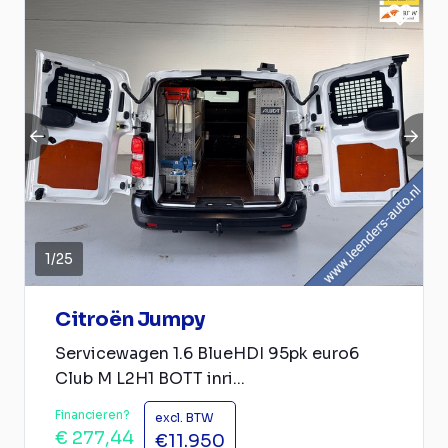
1
/
25
Citroën Jumpy
Servicewagen 1.6 BlueHDI 95pk euro6
Club M L2H1 BOTT inri...
Financieren?
excl. BTW
€ 277,44
€11.950