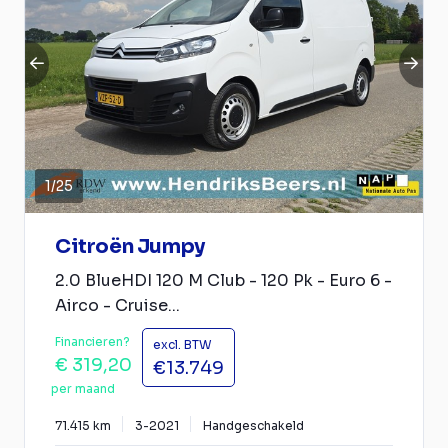
1
/
25
Citroën Jumpy
2.0 BlueHDI 120 M Club - 120 Pk - Euro 6 -
Airco - Cruise...
Financieren?
excl. BTW
€ 319,20
€13.749
per maand
71.415 km
3-2021
Handgeschakeld