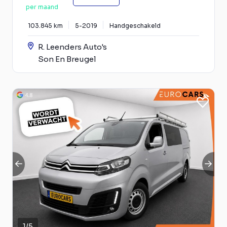
per maand
103.845 km
5-2019
Handgeschakeld
R. Leenders Auto's
Son En Breugel
1
/
5