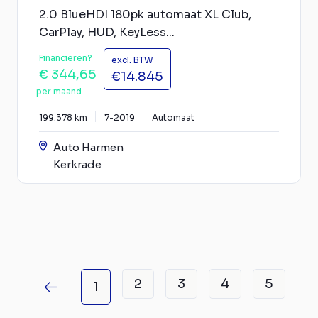
2.0 BlueHDI 180pk automaat XL Club,
CarPlay, HUD, KeyLess...
Financieren?
excl. BTW
€ 344,65
€14.845
per maand
199.378 km
7-2019
Automaat
Auto Harmen
Kerkrade
2
3
4
5
1