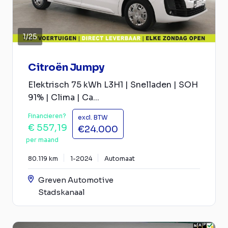
1
/
25
Citroën Jumpy
Elektrisch 75 kWh L3H1 | Snelladen | SOH
91% | Clima | Ca...
Financieren?
excl. BTW
€ 557,19
€24.000
per maand
80.119 km
1-2024
Automaat
Greven Automotive
Stadskanaal