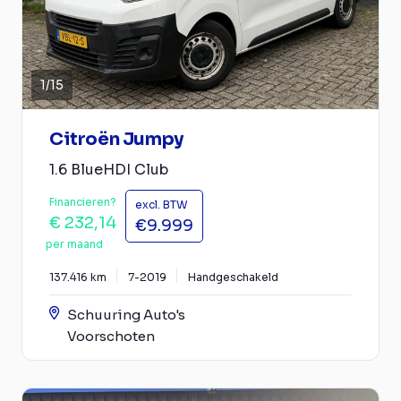
1
/
15
Citroën Jumpy
1.6 BlueHDI Club
Financieren?
excl. BTW
€ 232,14
€9.999
per maand
137.416 km
7-2019
Handgeschakeld
Schuuring Auto's
Voorschoten