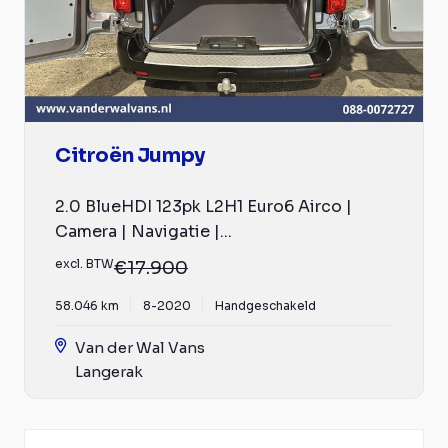
Citroën Jumpy
2.0 BlueHDI 123pk L2H1 Euro6 Airco |
Camera | Navigatie |...
excl. BTW
€17.900
58.046 km
8-2020
Handgeschakeld
Van der Wal Vans
Langerak