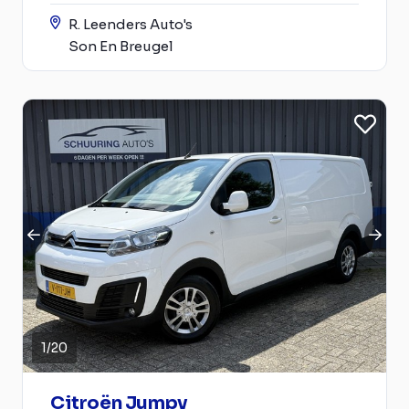
R. Leenders Auto's
Son En Breugel
1
/
20
Citroën Jumpy