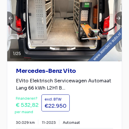
1
/
25
Mercedes-Benz Vito
EVito Elektrisch Servicewagen Automaat
Lang 66 kWh L2H1 B...
Financieren?
excl. BTW
€ 532,82
€22.950
per maand
30.029 km
11-2023
Automaat