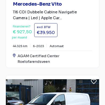
Mercedes-Benz Vito
116 CDI Dubbele Cabine Navigatie
Camera | Led | Apple Car...
Financieren?
excl. BTW
€ 927,50
€39.950
per maand
44.325 km
6-2023
Automaat
AGAM Certified Center
Roelofarendsveen