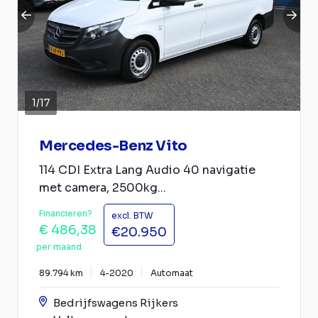
1
/
17
Mercedes-Benz Vito
114 CDI Extra Lang Audio 40 navigatie
met camera, 2500kg...
Financieren?
excl. BTW
€ 486,38
€20.950
per maand
89.794 km
4-2020
Automaat
Bedrijfswagens Rijkers