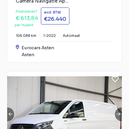
Camera Navigatie Ap...
Financieren?
excl. BTW
€ 613,84
€26.440
per maand
106.088 km
1-2022
Automaat
Eurocars Asten
Asten