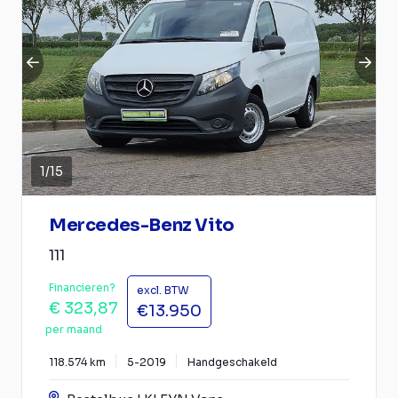
1
/
15
Mercedes-Benz Vito
111
Financieren?
excl. BTW
€ 323,87
€13.950
per maand
118.574 km
5-2019
Handgeschakeld