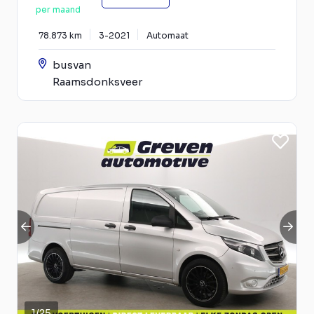
per maand
78.873 km
3-2021
Automaat
busvan
Raamsdonksveer
1
/
25