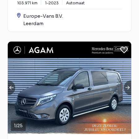
103.971 km
1-2023
Automaat
Europe-Vans B.V.
Leerdam
1
/
25