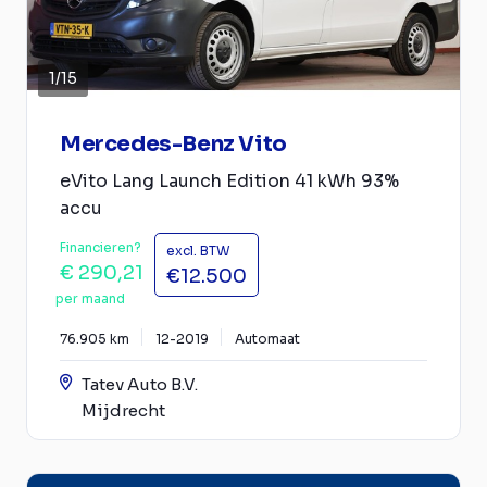
1
/
15
Mercedes-Benz Vito
eVito Lang Launch Edition 41 kWh 93%
accu
Financieren?
excl. BTW
€ 290,21
€12.500
per maand
76.905 km
12-2019
Automaat
Tatev Auto B.V.
Mijdrecht