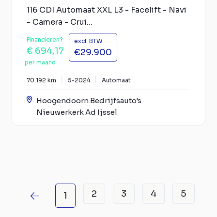
116 CDI Automaat XXL L3 - Facelift - Navi
- Camera - Crui...
Financieren?
excl. BTW
€ 694,17
€29.900
per maand
70.192 km
5-2024
Automaat
Hoogendoorn Bedrijfsauto's
Nieuwerkerk Ad Ijssel
2
3
4
5
1