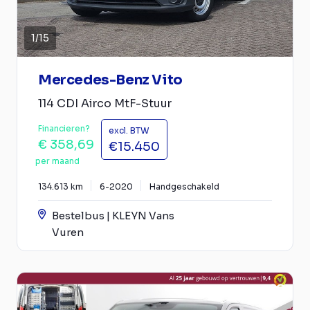
1
/
15
Mercedes-Benz Vito
114 CDI Airco MtF-Stuur
Financieren?
excl. BTW
€ 358,69
€15.450
per maand
134.613 km
6-2020
Handgeschakeld
Bestelbus | KLEYN Vans
Vuren