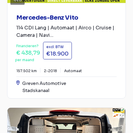
Mercedes-Benz Vito
114 CDI Lang | Automaat | Airco | Cruise |
Camera | Navi...
Financieren?
excl. BTW
€ 438,79
€18.900
per maand
157.502 km
2-2018
Automaat
Greven Automotive
Stadskanaal