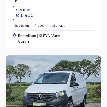
114
excl. BTW
€16.900
145.743 km
4-2017
Automaat
Bestelbus | KLEYN Vans
Vuren