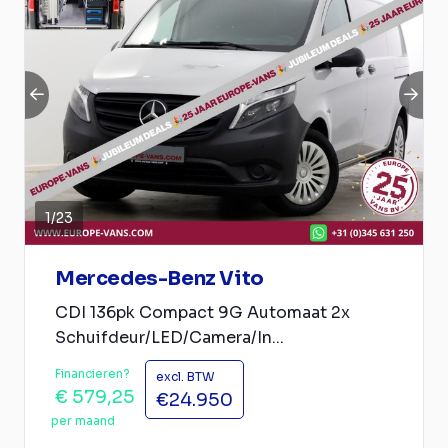
1
/
23
Mercedes-Benz Vito
CDI 136pk Compact 9G Automaat 2x
Schuifdeur/LED/Camera/In...
Financieren?
excl. BTW
€ 579,25
€24.950
per maand