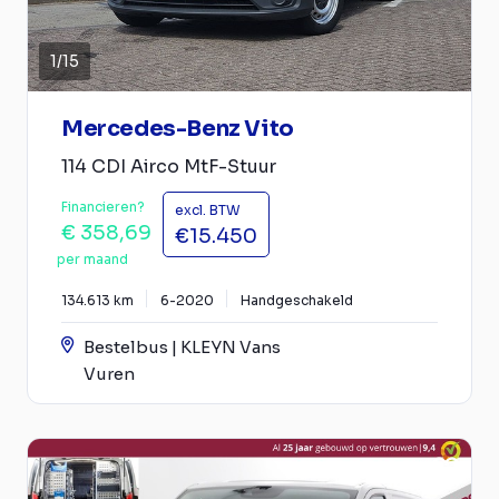
1
/
15
Mercedes-Benz Vito
114 CDI Airco MtF-Stuur
Financieren?
excl. BTW
€ 358,69
€15.450
per maand
134.613 km
6-2020
Handgeschakeld
Bestelbus | KLEYN Vans
Vuren