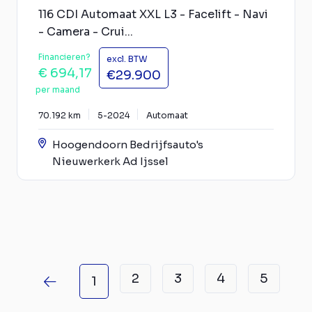
116 CDI Automaat XXL L3 - Facelift - Navi
- Camera - Crui...
Financieren?
excl. BTW
€ 694,17
€29.900
per maand
70.192 km
5-2024
Automaat
Hoogendoorn Bedrijfsauto's
Nieuwerkerk Ad Ijssel
2
3
4
5
1