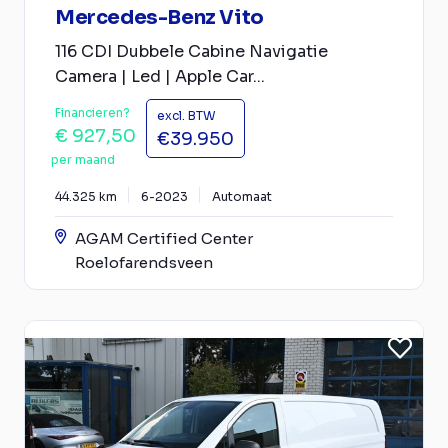
Mercedes-Benz Vito
116 CDI Dubbele Cabine Navigatie
Camera | Led | Apple Car...
Financieren?
excl. BTW
€ 927,50
€39.950
per maand
44.325 km
6-2023
Automaat
AGAM Certified Center
Roelofarendsveen