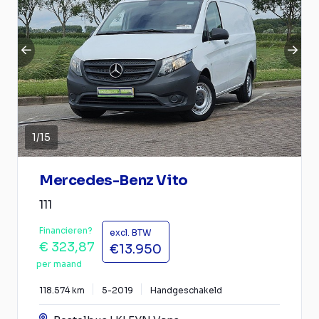
1
/
15
Mercedes-Benz Vito
111
Financieren?
excl. BTW
€ 323,87
€13.950
per maand
118.574 km
5-2019
Handgeschakeld