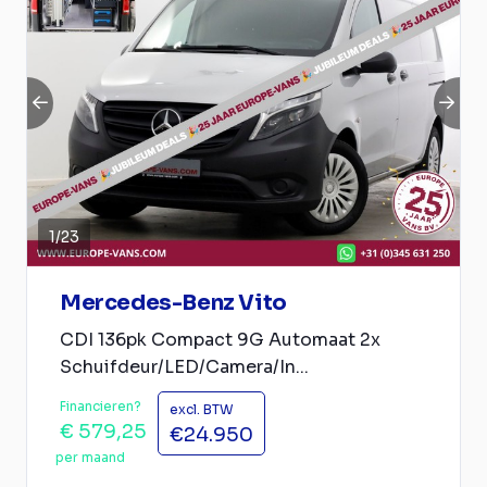
1
/
23
Mercedes-Benz Vito
CDI 136pk Compact 9G Automaat 2x
Schuifdeur/LED/Camera/In...
Financieren?
excl. BTW
€ 579,25
€24.950
per maand