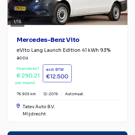
1
/
15
Mercedes-Benz Vito
eVito Lang Launch Edition 41 kWh 93%
accu
Financieren?
excl. BTW
€ 290,21
€12.500
per maand
76.905 km
12-2019
Automaat
Tatev Auto B.V.
Mijdrecht