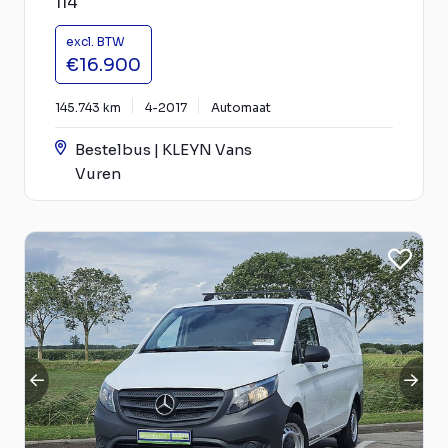
114
excl. BTW
€16.900
145.743 km
4-2017
Automaat
Bestelbus | KLEYN Vans
Vuren