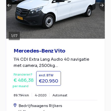
1
/
17
Mercedes-Benz Vito
114 CDI Extra Lang Audio 40 navigatie
met camera, 2500kg...
Financieren?
excl. BTW
€ 486,38
€20.950
per maand
89.794 km
4-2020
Automaat
Bedrijfswagens Rijkers