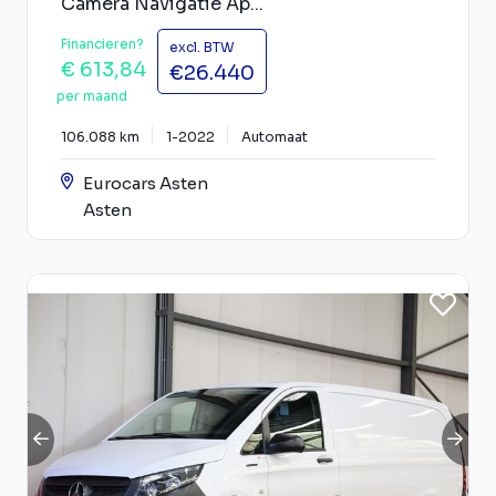
Camera Navigatie Ap...
Financieren?
excl. BTW
€ 613,84
€26.440
per maand
106.088 km
1-2022
Automaat
Eurocars Asten
Asten