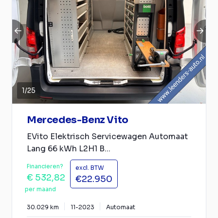
1
/
25
Mercedes-Benz Vito
EVito Elektrisch Servicewagen Automaat
Lang 66 kWh L2H1 B...
Financieren?
excl. BTW
€ 532,82
€22.950
per maand
30.029 km
11-2023
Automaat