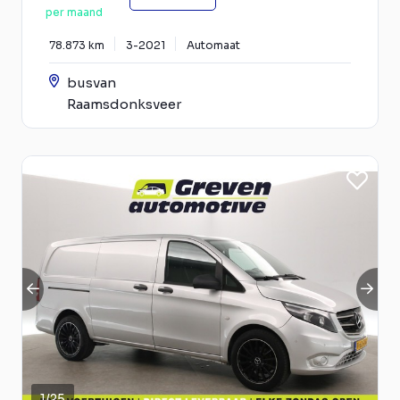
per maand
78.873 km
3-2021
Automaat
busvan
Raamsdonksveer
1
/
25