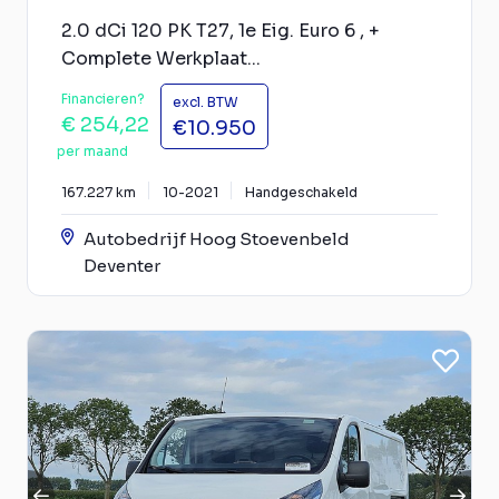
2.0 dCi 120 PK T27, 1e Eig. Euro 6 , +
Complete Werkplaat...
Financieren?
excl. BTW
€ 254,22
€10.950
per maand
167.227 km
10-2021
Handgeschakeld
Autobedrijf Hoog Stoevenbeld
Deventer