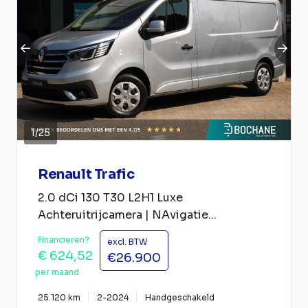
1
/
25
Renault Trafic
2.0 dCi 130 T30 L2H1 Luxe
Achteruitrijcamera | NAvigatie...
Financieren?
excl. BTW
€ 624,52
€26.900
per maand
25.120 km
2-2024
Handgeschakeld