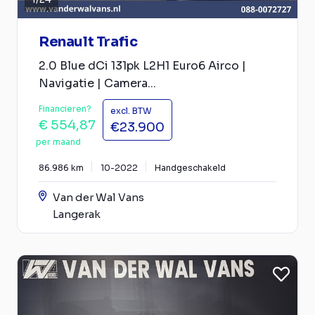
Renault Trafic
2.0 Blue dCi 131pk L2H1 Euro6 Airco |
Navigatie | Camera...
Financieren?
excl. BTW
€ 554,87
€23.900
per maand
86.986 km
10-2022
Handgeschakeld
Van der Wal Vans
Langerak