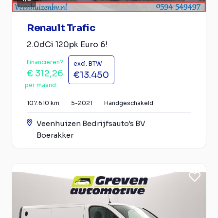
Renault Trafic
2.0dCi 120pk Euro 6!
Financieren?
excl. BTW
€ 312,26
€13.450
per maand
107.610 km
5-2021
Handgeschakeld
Veenhuizen Bedrijfsauto's BV
Boerakker