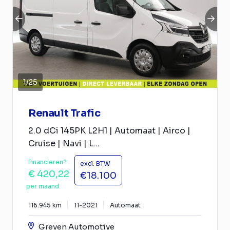
1
/
25
Renault Trafic
2.0 dCi 145PK L2H1 | Automaat | Airco |
Cruise | Navi | L...
Financieren?
excl. BTW
€ 420,22
€18.100
per maand
116.945 km
11-2021
Automaat
Greven Automotive