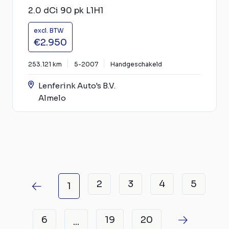
2.0 dCi 90 pk L1H1
excl. BTW
€2.950
253.121 km
5-2007
Handgeschakeld
Lenferink Auto's B.V.
Almelo
2
3
4
5
1
6
19
20
...