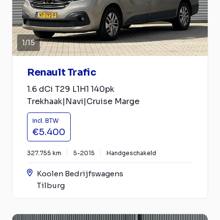
1
/
15
Renault Trafic
1.6 dCi T29 L1H1 140pk
Trekhaak|Navi|Cruise Marge
incl. BTW
€5.400
327.755 km
5-2015
Handgeschakeld
Koolen Bedrijfswagens
Tilburg