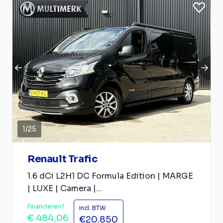
1
/
25
Renault Trafic
1.6 dCi L2H1 DC Formula Edition | MARGE
| LUXE | Camera |...
Financieren?
incl. BTW
€ 484,06
€20.850