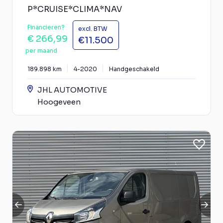
P*CRUISE*CLIMA*NAV
Financieren?
excl. BTW
€ 266,99
€11.500
per maand
189.898 km
4-2020
Handgeschakeld
JHL AUTOMOTIVE
Hoogeveen