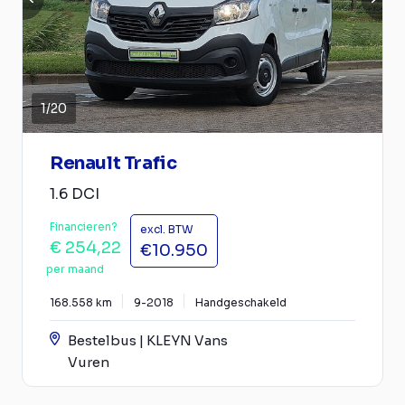
1
/
20
Renault Trafic
1.6 DCI
Financieren?
excl. BTW
€ 254,22
€10.950
per maand
168.558 km
9-2018
Handgeschakeld
Bestelbus | KLEYN Vans
Vuren