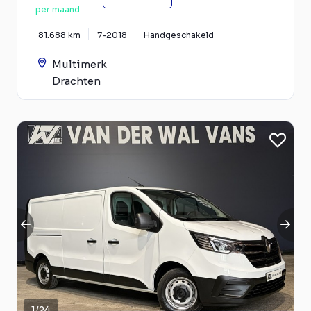
per maand
81.688 km
7-2018
Handgeschakeld
Multimerk
Drachten
1
/
24