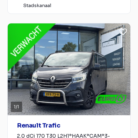
Stadskanaal
1
/
1
Renault Trafic
2.0 dCi 170 T30 L2H1*HAAK*CAM*3-