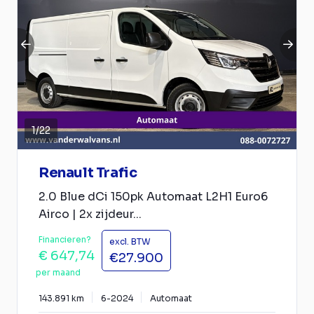
1
/
22
Renault Trafic
2.0 Blue dCi 150pk Automaat L2H1 Euro6
Airco | 2x zijdeur...
Financieren?
excl. BTW
€ 647,74
€27.900
per maand
143.891 km
6-2024
Automaat