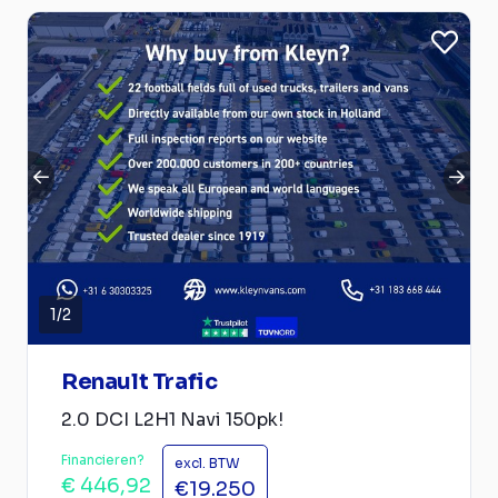
1
/
2
Renault Trafic
2.0 DCI L2H1 Navi 150pk!
Financieren?
excl. BTW
€ 446,92
€19.250