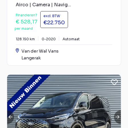
Airco | Camera | Navig...
Financieren?
excl. BTW
€ 528,17
€22.750
per maand
128.150 km
0-2020
Automaat
Van der Wal Vans
Langerak