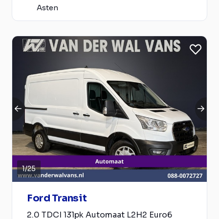
Asten
1
/
25
Ford Transit
2.0 TDCI 131pk Automaat L2H2 Euro6