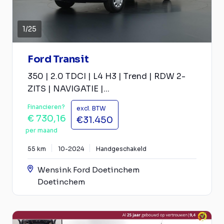
1
/
25
Ford Transit
350 | 2.0 TDCI | L4 H3 | Trend | RDW 2-
ZITS | NAVIGATIE |...
Financieren?
excl. BTW
€ 730,16
€31.450
per maand
55 km
10-2024
Handgeschakeld
Wensink Ford Doetinchem
Doetinchem