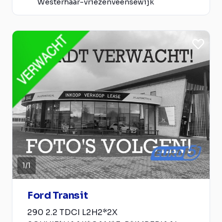
Westerhaar-vriezenveensewijk
1
/
1
Ford Transit
290 2.2 TDCI L2H2*2X