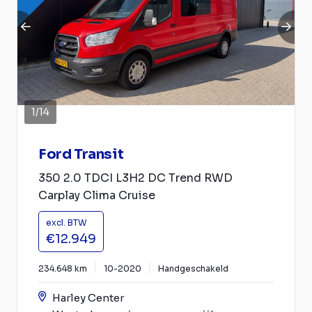
1
/
14
Ford Transit
350 2.0 TDCI L3H2 DC Trend RWD
Carplay Clima Cruise
excl. BTW
€12.949
234.648 km
10-2020
Handgeschakeld
Harley Center