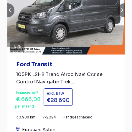
1
/
25
Ford Transit
105PK L2H2 Trend Airco Navi Cruise
Control Navigatie Trek...
Financieren?
excl. BTW
€ 666,08
€28.690
per maand
30.988 km
7-2024
Handgeschakeld
Eurocars Asten