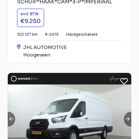
SCHUIF*HAAK*CAM*3-P*IMPERIAAL
excl. BTW
€9.250
102.127 km
8-2015
Handgeschakeld
JHL AUTOMOTIVE
Hoogeveen