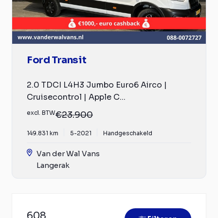
Ford Transit
2.0 TDCI L4H3 Jumbo Euro6 Airco |
Cruisecontrol | Apple C...
excl. BTW
€23.900
149.831 km
5-2021
Handgeschakeld
Van der Wal Vans
Langerak
608