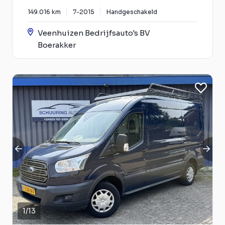
149.016 km
7-2015
Handgeschakeld
Veenhuizen Bedrijfsauto's BV
Boerakker
1
/
13