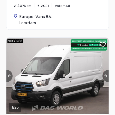
214.373 km
6-2021
Automaat
Europe-Vans B.V.
Leerdam
1
/
25