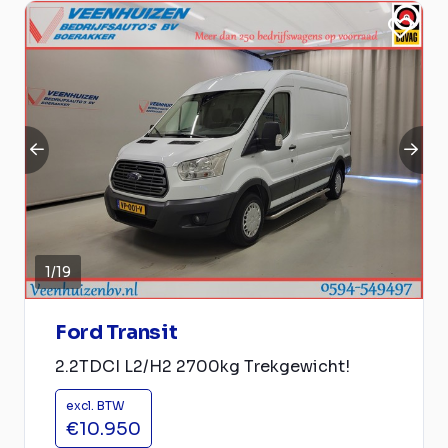
1
/
19
Ford Transit
2.2TDCI L2/H2 2700kg Trekgewicht!
excl. BTW
€10.950