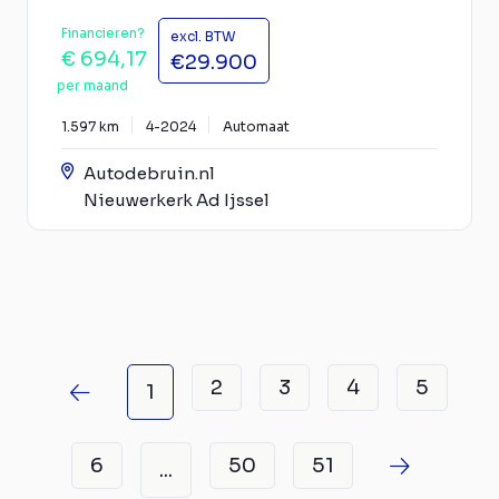
Financieren?
excl. BTW
€ 694,17
€29.900
per maand
1.597 km
4-2024
Automaat
Autodebruin.nl
Nieuwerkerk Ad Ijssel
2
3
4
5
1
6
50
51
...