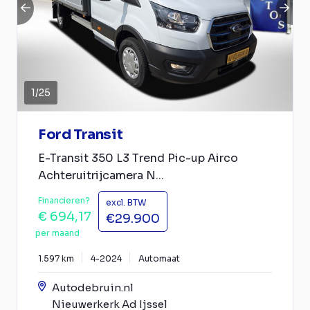
1
/
25
Ford Transit
E-Transit 350 L3 Trend Pic-up Airco
Achteruitrijcamera N...
Financieren?
excl. BTW
€ 694,17
€29.900
per maand
1.597 km
4-2024
Automaat
Autodebruin.nl
Nieuwerkerk Ad Ijssel