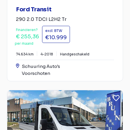
Ford Transit
290 2.0 TDCI L2H2 Tr
Financieren?
excl. BTW
€ 255,36
€10.999
per maand
74.634 km
4-2018
Handgeschakeld
Schuuring Auto's
Voorschoten