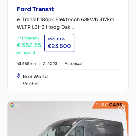
Ford Transit
e-Transit 184pk Elektrisch 68kWh 317km
WLTP L3H3 Hoog Dak...
Financieren?
excl. BTW
€ 552,55
€23.800
per maand
43.568 km
2-2023
Automaat
BAS World
Veghel