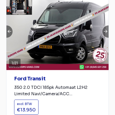
1
/
21
Ford Transit
350 2.0 TDCI 185pk Automaat L2H2
Limited Navi/Camera/ACC...
excl. BTW
€13.950