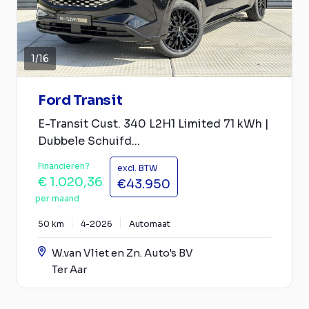
1
/
16
Ford Transit
E-Transit Cust. 340 L2H1 Limited 71 kWh |
Dubbele Schuifd...
Financieren?
excl. BTW
€ 1.020,36
€43.950
per maand
50 km
4-2026
Automaat
W.van Vliet en Zn. Auto's BV
Ter Aar