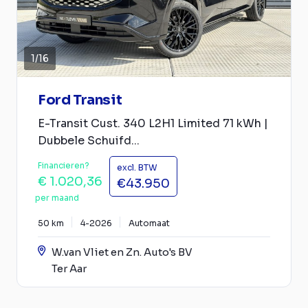
1
/
16
Ford Transit
E-Transit Cust. 340 L2H1 Limited 71 kWh |
Dubbele Schuifd...
Financieren?
excl. BTW
€ 1.020,36
€43.950
per maand
50 km
4-2026
Automaat
W.van Vliet en Zn. Auto's BV
Ter Aar