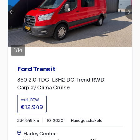
1
/
14
Ford Transit
350 2.0 TDCI L3H2 DC Trend RWD
Carplay Clima Cruise
excl. BTW
€12.949
234.648 km
10-2020
Handgeschakeld
Harley Center