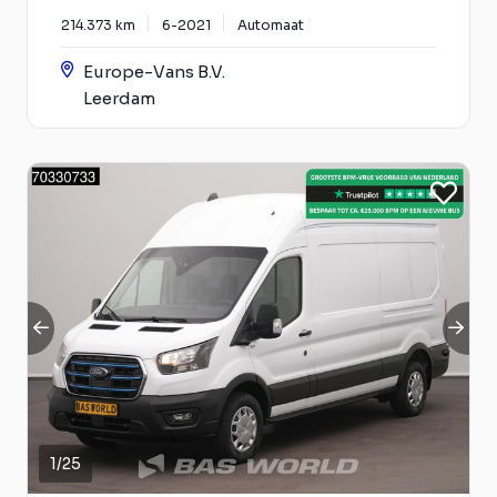
214.373 km
6-2021
Automaat
Europe-Vans B.V.
Leerdam
1
/
25