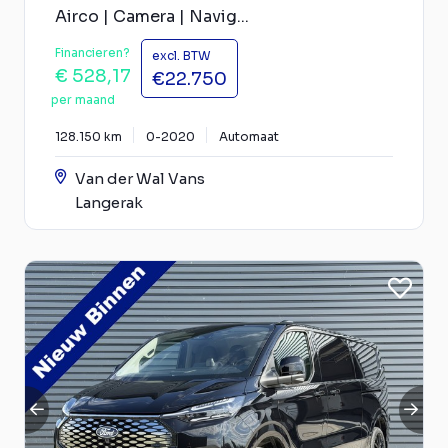
Airco | Camera | Navig...
Financieren?
excl. BTW
€ 528,17
€22.750
per maand
128.150 km
0-2020
Automaat
Van der Wal Vans
Langerak