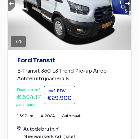
1
/
25
Ford Transit
E-Transit 350 L3 Trend Pic-up Airco
Achteruitrijcamera N...
Financieren?
excl. BTW
€ 694,17
€29.900
per maand
1.597 km
4-2024
Automaat
Autodebruin.nl
Nieuwerkerk Ad Ijssel