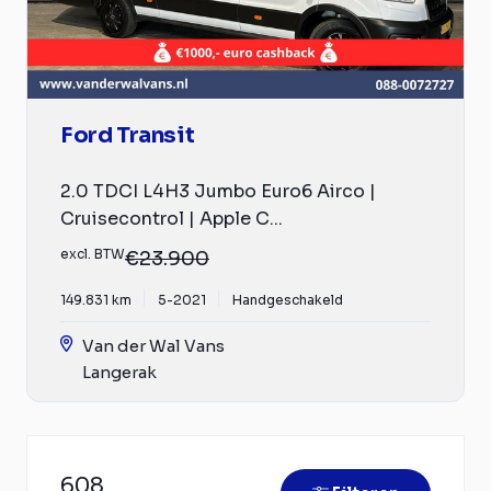
Ford Transit
2.0 TDCI L4H3 Jumbo Euro6 Airco |
Cruisecontrol | Apple C...
excl. BTW
€23.900
149.831 km
5-2021
Handgeschakeld
Van der Wal Vans
Langerak
608