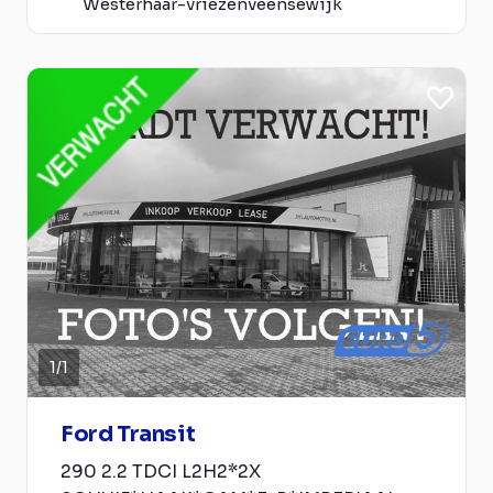
Westerhaar-vriezenveensewijk
1
/
1
Ford Transit
290 2.2 TDCI L2H2*2X