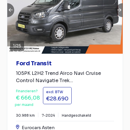
1
/
25
Ford Transit
105PK L2H2 Trend Airco Navi Cruise
Control Navigatie Trek...
Financieren?
excl. BTW
€ 666,08
€28.690
per maand
30.988 km
7-2024
Handgeschakeld
Eurocars Asten