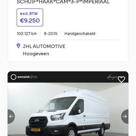
SCHUIF*HAAK*CAM*3-P*IMPERIAAL
excl. BTW
€9.250
102.127 km
8-2015
Handgeschakeld
JHL AUTOMOTIVE
Hoogeveen