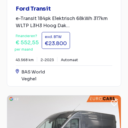
Ford Transit
e-Transit 184pk Elektrisch 68kWh 317km
WLTP L3H3 Hoog Dak...
Financieren?
excl. BTW
€ 552,55
€23.800
per maand
43.568 km
2-2023
Automaat
BAS World
Veghel