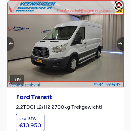
1
/
19
Ford Transit
2.2TDCI L2/H2 2700kg Trekgewicht!
excl. BTW
€10.950