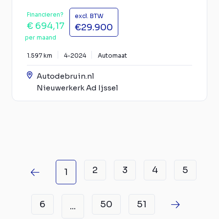
Financieren?
excl. BTW
€ 694,17
€29.900
per maand
1.597 km
4-2024
Automaat
Autodebruin.nl
Nieuwerkerk Ad Ijssel
2
3
4
5
1
6
50
51
...