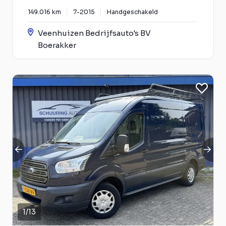
149.016 km
7-2015
Handgeschakeld
Veenhuizen Bedrijfsauto's BV
Boerakker
1
/
13