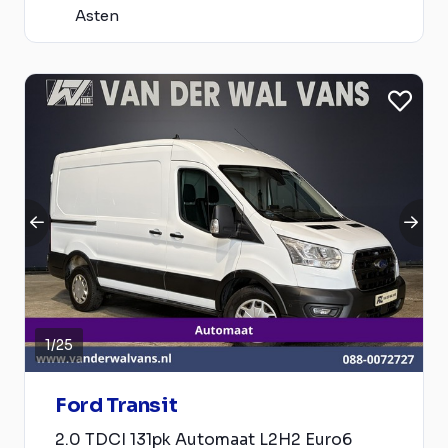
Asten
1
/
25
Ford Transit
2.0 TDCI 131pk Automaat L2H2 Euro6