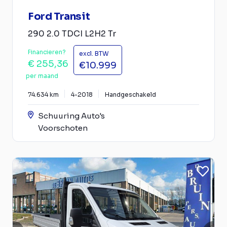
Ford Transit
290 2.0 TDCI L2H2 Tr
Financieren?
excl. BTW
€ 255,36
€10.999
per maand
74.634 km
4-2018
Handgeschakeld
Schuuring Auto's
Voorschoten