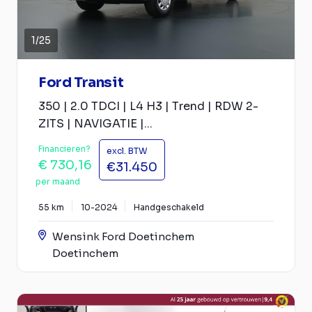
1
/
25
Ford Transit
350 | 2.0 TDCI | L4 H3 | Trend | RDW 2-
ZITS | NAVIGATIE |...
Financieren?
excl. BTW
€ 730,16
€31.450
per maand
55 km
10-2024
Handgeschakeld
Wensink Ford Doetinchem
Doetinchem