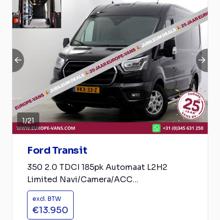
1
/
21
Ford Transit
350 2.0 TDCI 185pk Automaat L2H2
Limited Navi/Camera/ACC...
excl. BTW
€13.950