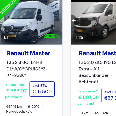
1
/
1
1
/
25
Renault Master
Renault Mas
T35 2.3 dCi L4H3
T35 2.0 dCi 170 
DL*A/C*CRUISE*3-
Extra - All
P*HAAK*
Seasonbanden -
Achteruit...
Financieren?
excl. BTW
€ 383,07
€16.500
Financieren?
excl. 
€ 881,06
per maand
€37.
per maand
95.148 km
6-2019
Handgeschakeld
50 km
12-2024