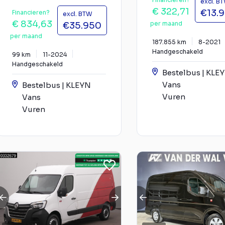
excl. B
€ 322,71
€13.
Financieren?
excl. BTW
€ 834,63
per maand
€35.950
per maand
187.855 km
8-2021
Handgeschakeld
99 km
11-2024
Handgeschakeld
Bestelbus | KLE
Vans
Bestelbus | KLEYN
Vuren
Vans
Vuren