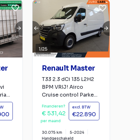
1
/
25
ter
Renault Master
l
T33 2.3 dCi 135 L2H2
vi
BPM VRIJ! Airco
ia...
Cruise control Parke...
Financieren?
TW
excl. BTW
€ 531,42
900
€22.890
per maand
30.075 km
5-2024
Handgeschakeld