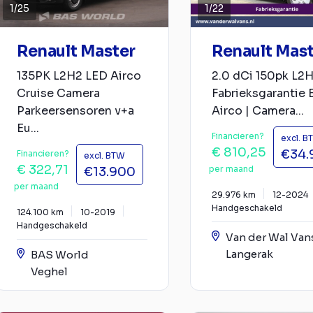
1
/
25
1
/
22
Renault Master
Renault Mas
135PK L2H2 LED Airco
2.0 dCi 150pk L2
Cruise Camera
Fabrieksgarantie 
Parkeersensoren v+a
Airco | Camera...
Eu...
Financieren?
excl. B
€ 810,25
€34.
Financieren?
excl. BTW
€ 322,71
per maand
€13.900
per maand
29.976 km
12-2024
Handgeschakeld
124.100 km
10-2019
Handgeschakeld
Van der Wal Van
Langerak
BAS World
Veghel