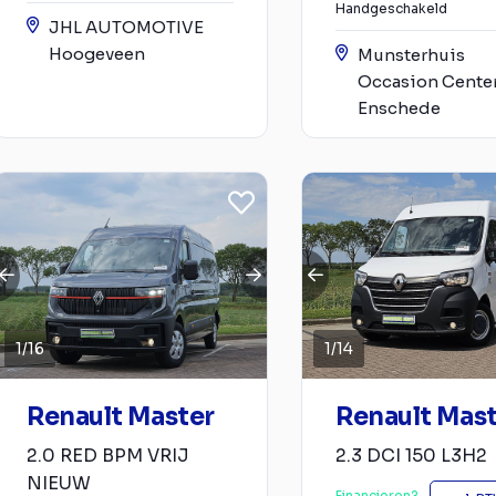
Handgeschakeld
JHL AUTOMOTIVE
Hoogeveen
Munsterhuis
Occasion Cente
Enschede
1
/
16
1
/
14
Renault Master
Renault Mas
2.0 RED BPM VRIJ
2.3 DCI 150 L3H2
NIEUW
Financieren?