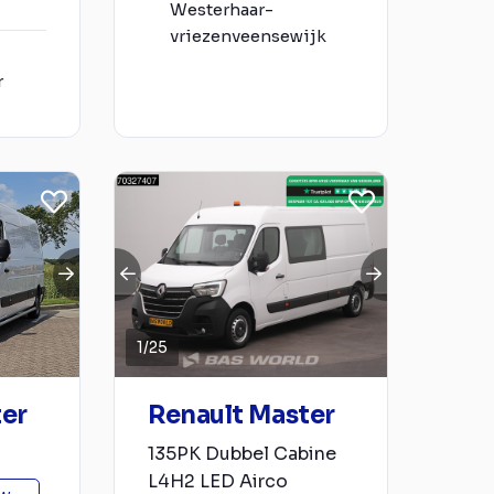
Westerhaar-
vriezenveensewijk
r
1
/
25
ter
Renault Master
135PK Dubbel Cabine
L4H2 LED Airco