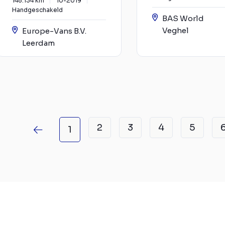
148.134 km
10-2019
Handgeschakeld
BAS World
Veghel
Europe-Vans B.V.
Leerdam
2
3
4
5
1