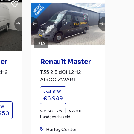
1
/
13
ter
Renault Master
L2H2
T35 2.3 dCi L2H2
AIRCO ZWART
excl. BTW
€6.949
BTW
205.935 km
9-2011
950
Handgeschakeld
Harley Center