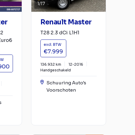
1
/
17
ter
Renault Master
H2
T28 2.3 dCi L1H1
Euro6
excl. BTW
€7.999
TW
136.932 km
12-2016
900
Handgeschakeld
Schuuring Auto's
Voorschoten
s