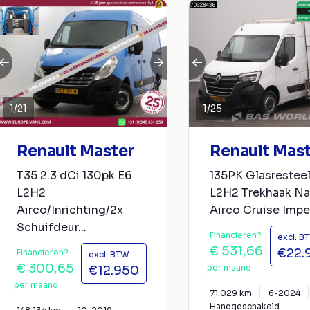
1
/
21
1
/
25
Renault Master
Renault Mas
T35 2.3 dCi 130pk E6
135PK Glasrestee
L2H2
L2H2 Trekhaak Na
Airco/Inrichting/2x
Airco Cruise Imper
Schuifdeur...
Financieren?
excl. B
€ 531,66
€22.
Financieren?
excl. BTW
€ 300,65
per maand
€12.950
per maand
71.029 km
6-2024
Handgeschakeld