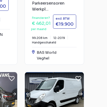
TW
Parkeersensoren
900
Werkpl...
Financieren?
excl. BTW
€ 462,01
€19.900
per maand
YN
99.208 km
12-2019
Handgeschakeld
BAS World
Veghel