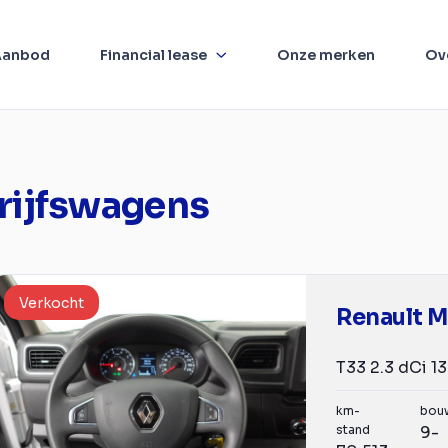
Aanbod
Financial lease
Onze merken
Ov
rijfswagens
Verkocht
Renault M
km-
bou
stand
9-