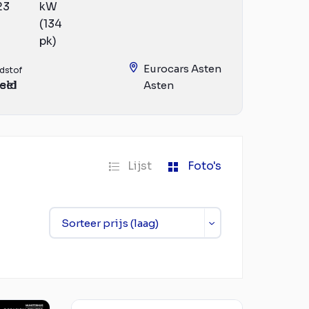
23
kW
(134
pk)
Eurocars Asten
dstof
eld
sel
Asten
Lijst
Foto's