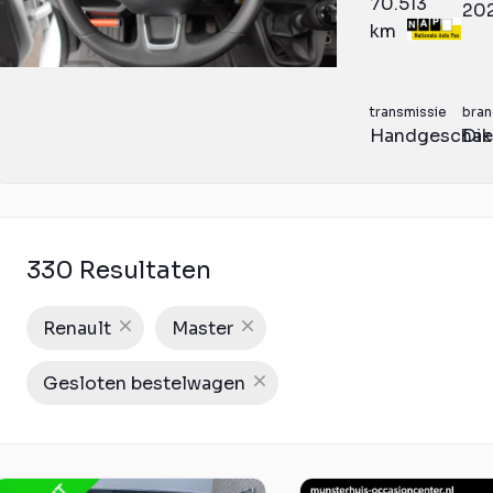
70.513
20
km
transmissie
bran
Handgeschak
Die
330 Resultaten
Renault
Master
Gesloten bestelwagen