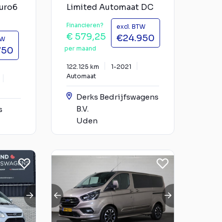
uro6
Limited Automaat DC
Financieren?
excl. BTW
€ 579,25
€24.950
TW
per maand
750
122.125 km
1-2021
Automaat
Derks Bedrijfswagens
B.V.
s
Uden