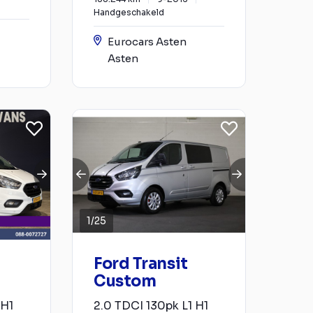
Handgeschakeld
Eurocars Asten
Asten
1
/
25
Ford Transit
Custom
2H1
2.0 TDCI 130pk L1 H1