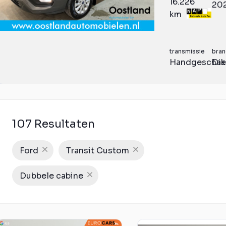
16.226
20
km
transmissie
bran
Handgeschak
Die
107 Resultaten
Ford
Transit Custom
Dubbele cabine