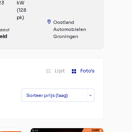
23
kW
(128
pk)
Oostland
Automobielen
dstof
eld
sel
Groningen
Lijst
Foto's