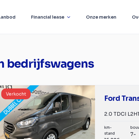
Aanbod
Financial lease
Onze merken
Ov
m bedrijfswagens
Verkocht
Ford Tran
km-
bou
stand
7-