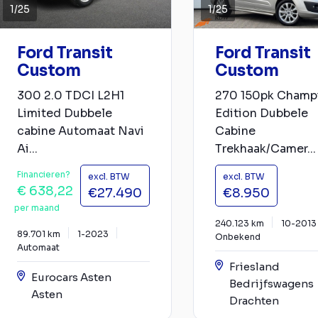
1
/
25
1
/
25
Ford Transit
Ford Transit
Custom
Custom
300 2.0 TDCI L2H1
270 150pk Champ
Limited Dubbele
Edition Dubbele
cabine Automaat Navi
Cabine
Ai...
Trekhaak/Camer...
Financieren?
excl. BTW
excl. BTW
€ 638,22
€27.490
€8.950
per maand
240.123 km
10-2013
89.701 km
1-2023
Onbekend
Automaat
Friesland
Eurocars Asten
Bedrijfswagens
Asten
Drachten