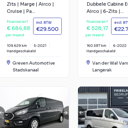
Zits | Marge | Airco |
Dubbele Cabine E
Cruise | Pa...
Airco | 6-Zits |...
Financieren?
Financieren?
incl. BTW
excl. B
€ 684,88
€ 528,17
€29.500
€22.
per maand
per maand
109.629 km
5-2021
160.587 km
6-2022
Handgeschakeld
Handgeschakeld
Greven Automotive
Van der Wal Van
Stadskanaal
Langerak