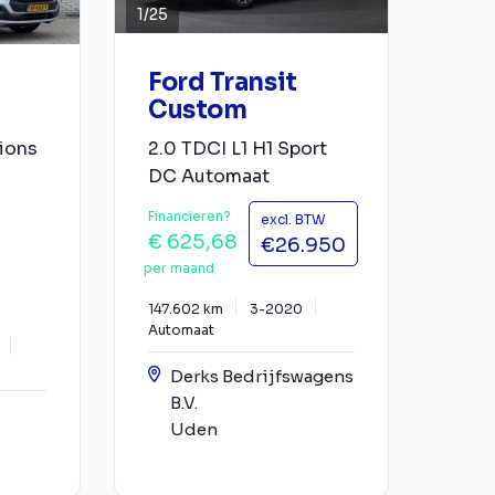
1
/
25
Ford Transit
Custom
ions
2.0 TDCI L1 H1 Sport
DC Automaat
Financieren?
excl. BTW
€ 625,68
€26.950
per maand
147.602 km
3-2020
Automaat
Derks Bedrijfswagens
B.V.
Uden