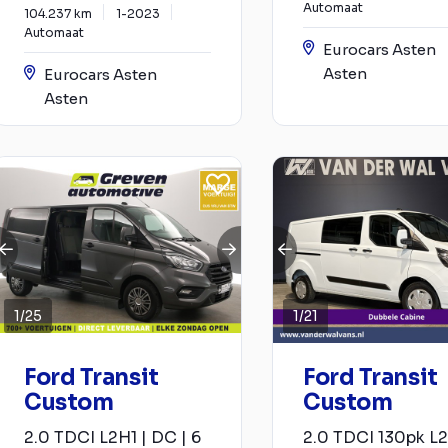
Automaat
104.237 km
1-2023
Automaat
Eurocars Asten
Asten
Eurocars Asten
Asten
1
/
25
1
/
21
Ford Transit
Ford Transit
Custom
Custom
2.0 TDCI L2H1 | DC | 6
2.0 TDCI 130pk L