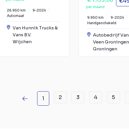
€ 1.159,66
€49
per maand
26.950 km
9-2024
Automaat
9.950 km
9-2024
Handgeschakeld
Van Hunnik Trucks &
Vans B.V.
Autobedrijf Van
Wijchen
Veen Groningen 
Groningen
2
3
4
5
1