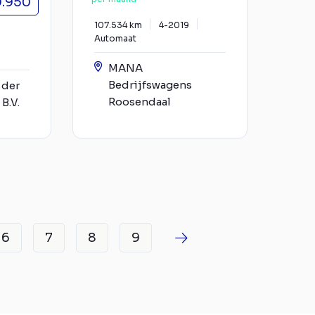
.950
107.534 km
4-2019
Automaat
MANA
Bedrijfswagens
 der
Roosendaal
B.V.
6
7
8
9