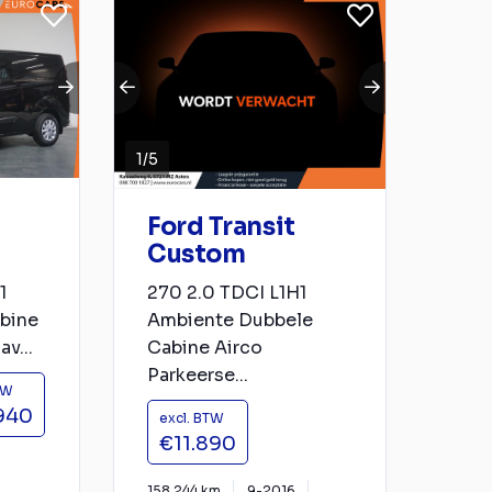
1
/
5
Ford Transit
Custom
1
270 2.0 TDCI L1H1
bine
Ambiente Dubbele
v...
Cabine Airco
Parkeerse...
TW
940
excl. BTW
€11.890
158.244 km
9-2016