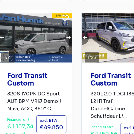
1
/
21
1
/
25
Ford Transit
Ford Transit
Custom
Custom
320S 170PK DC Sport
320L 2.0 TDCI 13
AUT BPM VRIJ Demo!!
L2H1 Trail
Navi, ACC, 360° C...
DubbelCabine
Schuifdeur L/...
Financieren?
excl. BTW
€ 1.157,34
€49.850
Financieren?
excl.
per maand