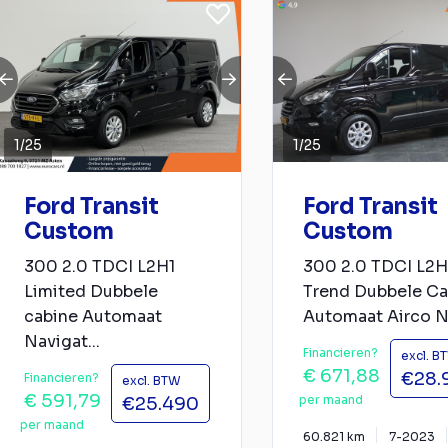
1
/
25
1
/
25
Ford Transit
Ford Transit
Custom
Custom
300 2.0 TDCI L2H1
300 2.0 TDCI L2H
Limited Dubbele
Trend Dubbele Ca
cabine Automaat
Automaat Airco Na
Navigat...
Financieren?
excl. B
€ 671,88
€28.
Financieren?
excl. BTW
€ 591,79
per maand
€25.490
per maand
60.821 km
7-2023