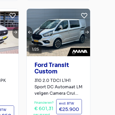
1
/
25
Ford Transit
Custom
6PK
310 2.0 TDCI L1H1
Sport DC Automaat LM
velgen Camera Crui...
Financieren?
excl. BTW
€ 601,31
€25.900
 BTW
per maand