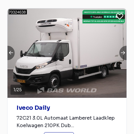
1
/
25
Iveco Daily
72C21 3.0L Automaat Lamberet Laadklep
Koelwagen 210PK Dub...