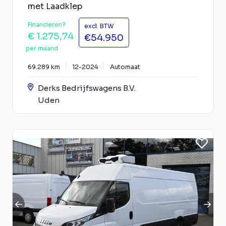
met Laadklep
Financieren?
excl. BTW
€ 1.275,74
€54.950
per maand
69.289 km
12-2024
Automaat
Derks Bedrijfswagens B.V.
Uden