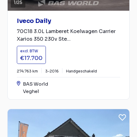
1
/
25
Iveco Daily
70C18 3.0L Lamberet Koelwagen Carrier
Xarios 350 230v Ste...
excl. BTW
€17.700
274.763 km
3-2016
Handgeschakeld
BAS World
Veghel