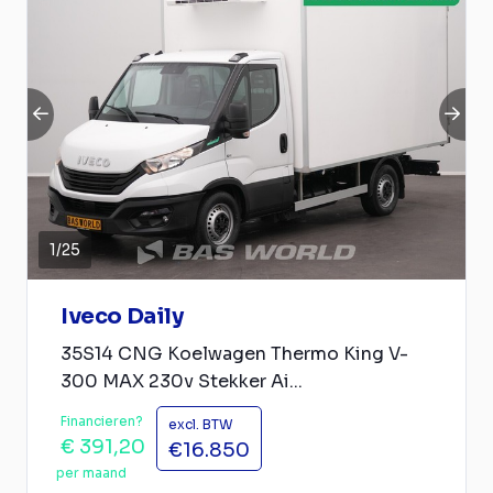
1
/
25
Iveco Daily
35S14 CNG Koelwagen Thermo King V-
300 MAX 230v Stekker Ai...
Financieren?
excl. BTW
€ 391,20
€16.850
per maand