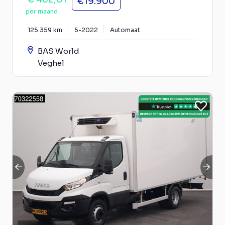
€19.900
per maand
125.359 km
5-2022
Automaat
BAS World
Veghel