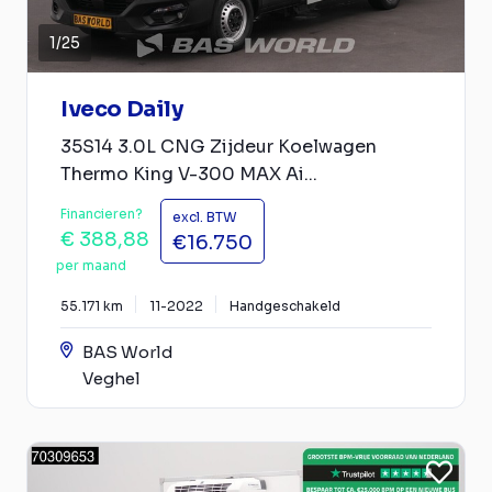
1
/
25
Iveco Daily
35S14 3.0L CNG Zijdeur Koelwagen
Thermo King V-300 MAX Ai...
Financieren?
excl. BTW
€ 388,88
€16.750
per maand
55.171 km
11-2022
Handgeschakeld
BAS World
Veghel