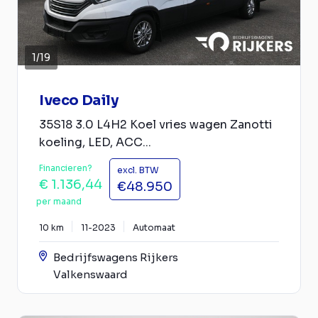
1
/
19
Iveco Daily
35S18 3.0 L4H2 Koel vries wagen Zanotti
koeling, LED, ACC...
Financieren?
excl. BTW
€ 1.136,44
€48.950
per maand
10 km
11-2023
Automaat
Bedrijfswagens Rijkers
Valkenswaard