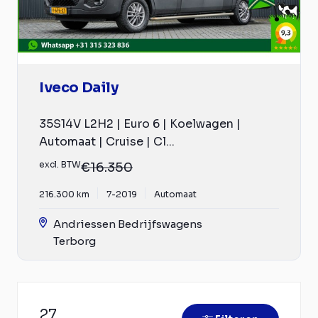
Iveco Daily
35S14V L2H2 | Euro 6 | Koelwagen |
Automaat | Cruise | Cl...
excl. BTW
€16.350
216.300 km
7-2019
Automaat
Andriessen Bedrijfswagens
Terborg
27