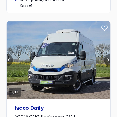
Kessel
1
/
17
Iveco Daily
40C15 CNG Koelwagen D/N!