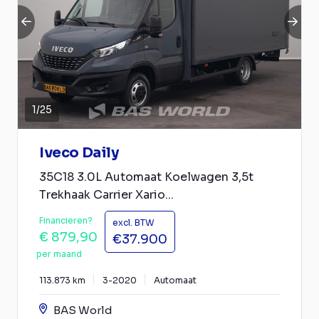
1
/
25
Iveco Daily
35C18 3.0L Automaat Koelwagen 3,5t
Trekhaak Carrier Xario...
Financieren?
excl. BTW
€ 879,90
€37.900
per maand
113.873 km
3-2020
Automaat
BAS World