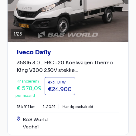
1
/
25
Iveco Daily
35S16 3.0L FRC -20 Koelwagen Thermo
King V300 230V stekke...
Financieren?
excl. BTW
€ 578,09
€24.900
per maand
184.911 km
1-2021
Handgeschakeld
BAS World
Veghel