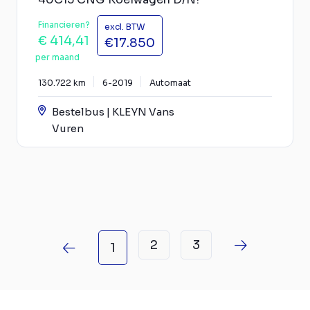
Financieren?
excl. BTW
€ 414,41
€17.850
per maand
130.722 km
6-2019
Automaat
Bestelbus | KLEYN Vans
Vuren
2
3
1