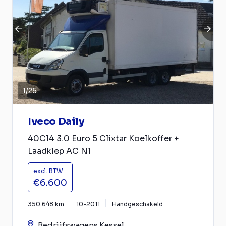
1
/
25
Iveco Daily
40C14 3.0 Euro 5 Clixtar Koelkoffer +
Laadklep AC N1
excl. BTW
€6.600
350.648 km
10-2011
Handgeschakeld
Bedrijfswagens Kessel