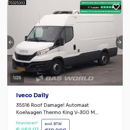
1
/
25
Iveco Daily
35S16 Roof Damage! Automaat
Koelwagen Thermo King V-300 M...
Financieren?
excl. BTW
€ 462,01