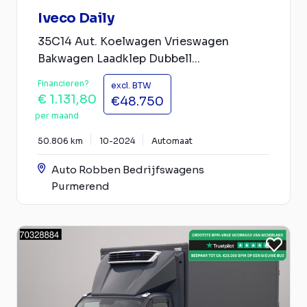
Iveco Daily
35C14 Aut. Koelwagen Vrieswagen
Bakwagen Laadklep Dubbell...
Financieren?
excl. BTW
€ 1.131,80
€48.750
per maand
50.806 km
10-2024
Automaat
Auto Robben Bedrijfswagens
Purmerend