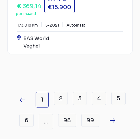
€ 369,14
€15.900
per maand
173.018 km
5-2021
Automaat
BAS World
Veghel
2
3
4
5
1
6
98
99
...