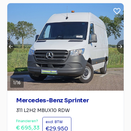
1
/
16
Mercedes-Benz Sprinter
311 L2H2 MBUX10 RDW
Financieren?
excl. BTW
€ 695,33
€29.950