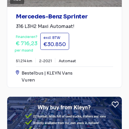
Mercedes-Benz Sprinter
316 L3H2 Maxi Automaat!
Financieren?
excl. BTW
€ 716,23
€30.850
per maand
51.214 km
2-2021
Automaat
Bestelbus | KLEYN Vans
Vuren