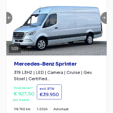
1
/
25
Mercedes-Benz Sprinter
319 L3H2 | LED | Camera | Cruise | Gev.
Stoel | Certified...
Financieren?
excl. BTW
€ 927,50
€39.950
per maand
119.750 km
1-2024
Automaat