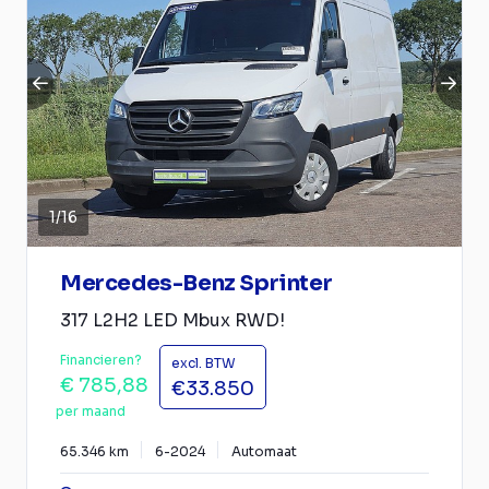
1
/
16
Mercedes-Benz Sprinter
317 L2H2 LED Mbux RWD!
Financieren?
excl. BTW
€ 785,88
€33.850
per maand
65.346 km
6-2024
Automaat