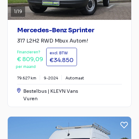
1
/
19
Mercedes-Benz Sprinter
317 L2H2 RWD Mbux Autom!
Financieren?
excl. BTW
€ 809,09
€34.850
per maand
79.627 km
9-2024
Automaat
Bestelbus | KLEYN Vans
Vuren