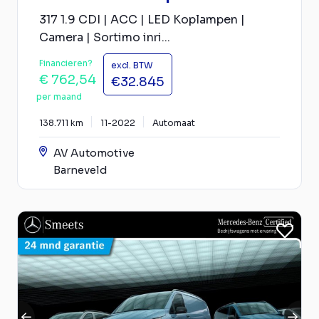
317 1.9 CDI | ACC | LED Koplampen |
Camera | Sortimo inri...
Financieren?
excl. BTW
€ 762,54
€32.845
per maand
138.711 km
11-2022
Automaat
AV Automotive
Barneveld