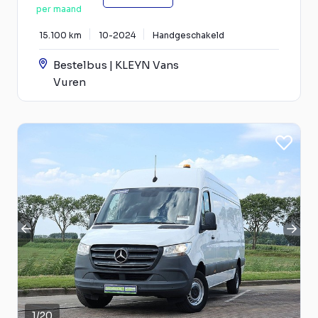
per maand
15.100 km
10-2024
Handgeschakeld
Bestelbus | KLEYN Vans
Vuren
1
/
20