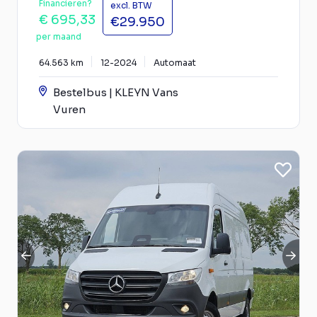
Financieren?
excl. BTW
€ 695,33
€29.950
per maand
64.563 km
12-2024
Automaat
Bestelbus | KLEYN Vans
Vuren