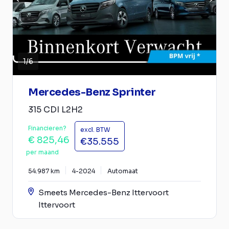
1
/
6
Mercedes-Benz Sprinter
315 CDI L2H2
Financieren?
excl. BTW
€ 825,46
€35.555
per maand
54.987 km
4-2024
Automaat
Smeets Mercedes-Benz Ittervoort
Ittervoort