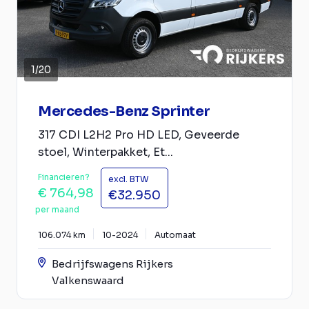
1
/
20
Mercedes-Benz Sprinter
317 CDI L2H2 Pro HD LED, Geveerde
stoel, Winterpakket, Et...
Financieren?
excl. BTW
€ 764,98
€32.950
per maand
106.074 km
10-2024
Automaat
Bedrijfswagens Rijkers
Valkenswaard