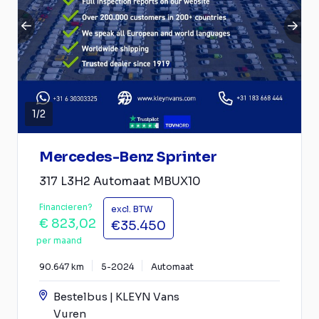
1
/
2
Mercedes-Benz Sprinter
317 L3H2 Automaat MBUX10
Financieren?
excl. BTW
€ 823,02
€35.450
per maand
90.647 km
5-2024
Automaat
Bestelbus | KLEYN Vans
Vuren