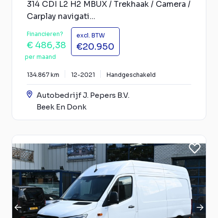
314 CDI L2 H2 MBUX / Trekhaak / Camera /
Carplay navigati...
Financieren?
excl. BTW
€ 486,38
€20.950
per maand
134.867 km
12-2021
Handgeschakeld
Autobedrijf J. Pepers B.V.
Beek En Donk