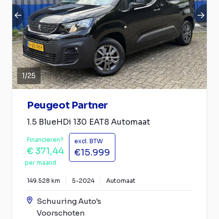
1
/
25
Peugeot Partner
1.5 BlueHDi 130 EAT8 Automaat
Financieren?
excl. BTW
€ 371,44
€15.999
per maand
149.528 km
5-2024
Automaat
Schuuring Auto's
Voorschoten