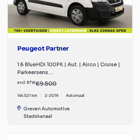
Peugeot Partner
1.6 BlueHDi 100PK | Aut. | Airco | Cruise |
Parkeersens....
excl. BTW
€9.500
144.521 km
2-2019
Automaat
Greven Automotive
Stadskanaal