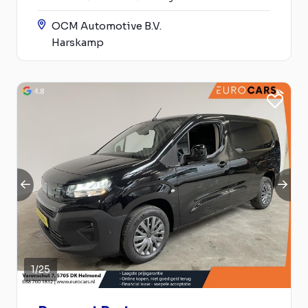
OCM Automotive B.V.
Harskamp
1
/
25