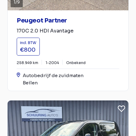
1
/
9
Peugeot Partner
170C 2.0 HDI Avantage
incl. BTW
€800
258.949 km
1-2004
Onbekend
Autobedrijf de zuidmaten
Beilen