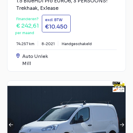
1.5 BlueHDI Pro EURO6, 3 PERSOONS!
Trekhaak, Exlease
Financieren?
excl. BTW
€ 242,61
€10.450
per maand
74.257 km
8-2021
Handgeschakeld
Auto Uniek
Mill