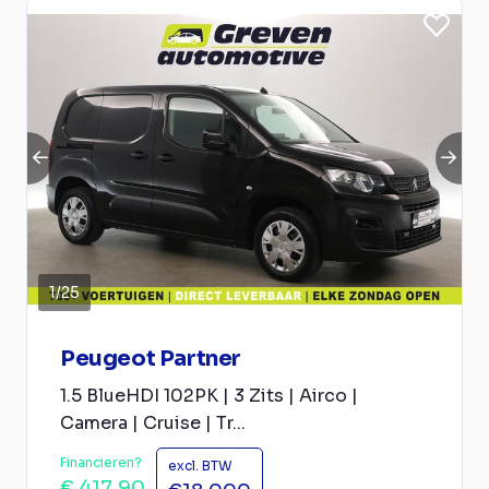
1
/
25
Peugeot Partner
1.5 BlueHDI 102PK | 3 Zits | Airco |
Camera | Cruise | Tr...
Financieren?
excl. BTW
€ 417,90