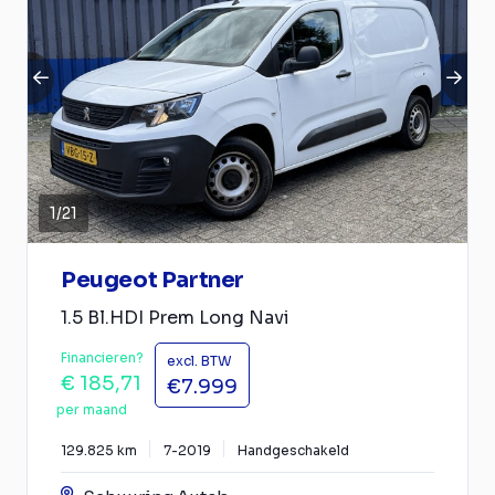
1
/
21
Peugeot Partner
1.5 Bl.HDI Prem Long Navi
Financieren?
excl. BTW
€ 185,71
€7.999
per maand
129.825 km
7-2019
Handgeschakeld