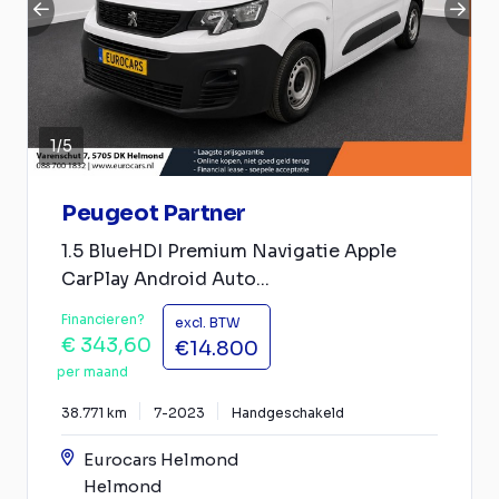
1
/
5
Peugeot Partner
1.5 BlueHDI Premium Navigatie Apple
CarPlay Android Auto...
Financieren?
excl. BTW
€ 343,60
€14.800
per maand
38.771 km
7-2023
Handgeschakeld
Eurocars Helmond
Helmond