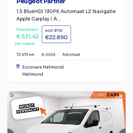
Peugeot Partner
1.5 BlueHDi 130PK Automaat L2 Navigatie
Apple Carplay / A...
Financieren?
excl. BTW
€ 531,42
€22.890
per maand
72.475 km
6-2024
Automaat
Eurocars Helmond
Helmond