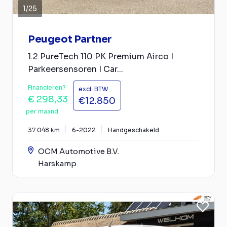
1
/
25
Peugeot Partner
1.2 PureTech 110 PK Premium Airco I
Parkeersensoren I Car...
Financieren?
excl. BTW
€ 298,33
€12.850
per maand
37.048 km
6-2022
Handgeschakeld
OCM Automotive B.V.
Harskamp