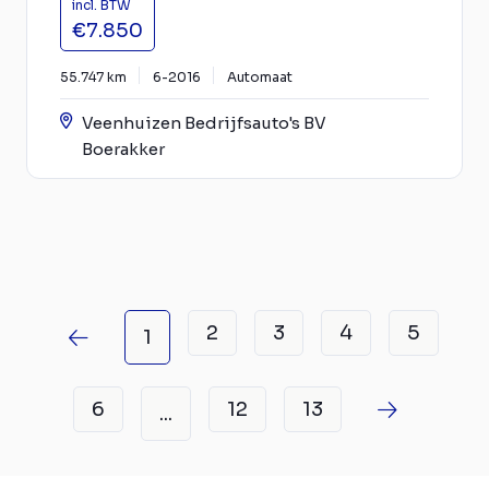
incl. BTW
€7.850
55.747 km
6-2016
Automaat
Veenhuizen Bedrijfsauto's BV
Boerakker
2
3
4
5
1
6
12
13
...