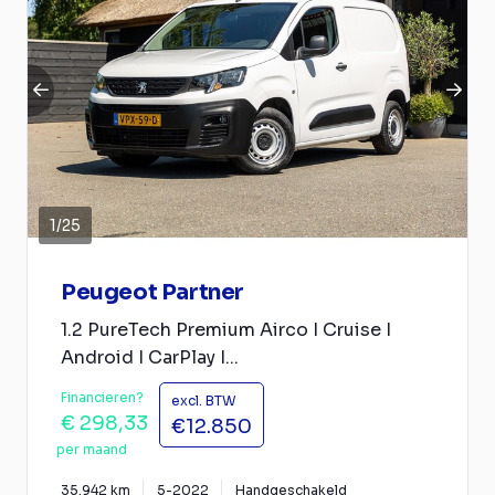
1
/
25
Peugeot Partner
1.2 PureTech Premium Airco I Cruise I
Android I CarPlay I...
Financieren?
excl. BTW
€ 298,33
€12.850
per maand
35.942 km
5-2022
Handgeschakeld