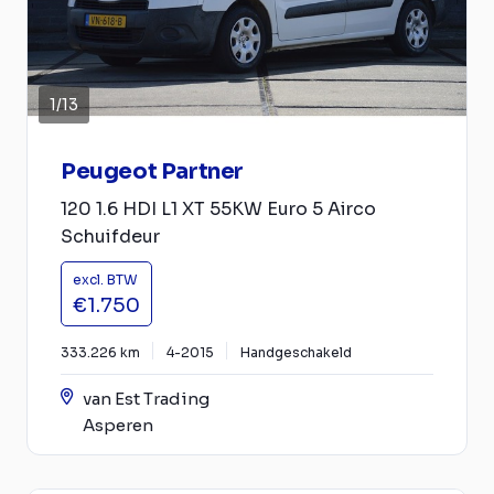
1
/
13
Peugeot Partner
120 1.6 HDI L1 XT 55KW Euro 5 Airco
Schuifdeur
excl. BTW
€1.750
333.226 km
4-2015
Handgeschakeld
van Est Trading
Asperen