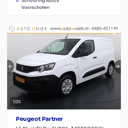
Schuuring Auto's
Voorschoten
1
/
25
Peugeot Partner