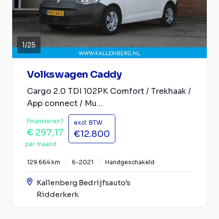
1
/
25
Volkswagen Caddy
Cargo 2.0 TDI 102PK Comfort / Trekhaak /
App connect / Mu...
Financieren?
excl. BTW
€ 297,17
€12.800
per maand
129.664 km
6-2021
Handgeschakeld
Kallenberg Bedrijfsauto's
Ridderkerk