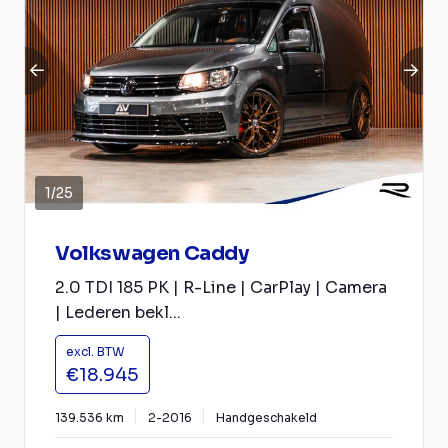
1
/
25
Volkswagen Caddy
2.0 TDI 185 PK | R-Line | CarPlay | Camera
| Lederen bekl...
excl. BTW
€18.945
139.536 km
2-2016
Handgeschakeld