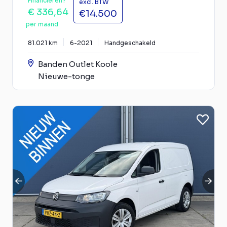
Financieren?
excl. BTW
€ 336,64
€14.500
per maand
81.021 km
6-2021
Handgeschakeld
Banden Outlet Koole
Nieuwe-tonge