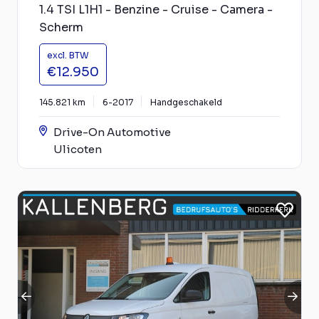
1.4 TSI L1H1 - Benzine - Cruise - Camera -
Scherm
excl. BTW
€12.950
145.821 km
6-2017
Handgeschakeld
Drive-On Automotive
Ulicoten