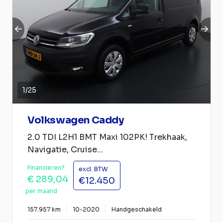
1
/
25
Volkswagen Caddy
2.0 TDI L2H1 BMT Maxi 102PK! Trekhaak,
Navigatie, Cruise...
Financieren?
excl. BTW
€ 289,04
€12.450
per maand
157.957 km
10-2020
Handgeschakeld