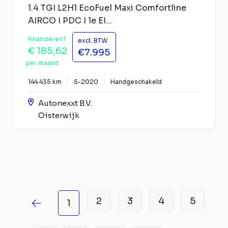
1.4 TGI L2H1 EcoFuel Maxi Comfortline
AIRCO I PDC I 1e EI...
Financieren?
excl. BTW
€ 185,62
€7.995
per maand
144.435 km
5-2020
Handgeschakeld
Autonexxt B.V.
Oisterwijk
2
3
4
5
1