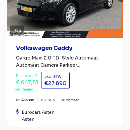
1
/
25
Volkswagen Caddy
Cargo Maxi 2.0 TDI Style Automaat
Automaat Camera Parkeer...
Financieren?
excl. BTW
€ 647,51
€27.890
per maand
55.456 km
8-2023
Automaat
Eurocars Asten
Asten