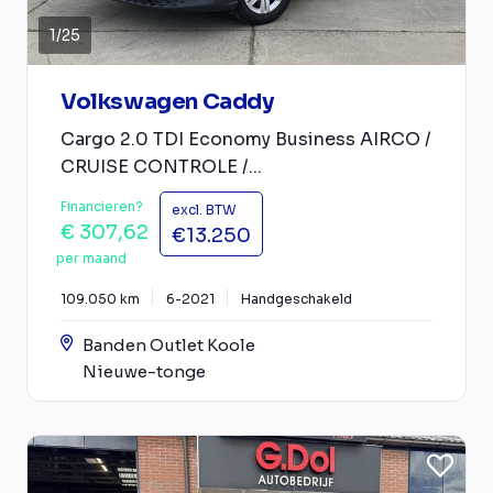
1
/
25
Volkswagen Caddy
Cargo 2.0 TDI Economy Business AIRCO /
CRUISE CONTROLE /...
Financieren?
excl. BTW
€ 307,62
€13.250
per maand
109.050 km
6-2021
Handgeschakeld
Banden Outlet Koole
Nieuwe-tonge