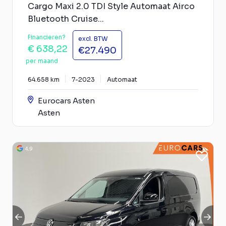
Cargo Maxi 2.0 TDI Style Automaat Airco
Bluetooth Cruise...
Financieren?
excl. BTW
€ 638,22
€27.490
per maand
64.658 km
7-2023
Automaat
Eurocars Asten
Asten