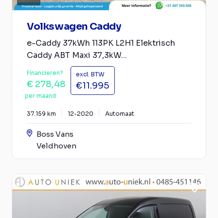
Volkswagen Caddy
e-Caddy 37kWh 113PK L2H1 Elektrisch
Caddy ABT Maxi 37,3kW...
Financieren?
excl. BTW
€ 278,48
€11.995
per maand
37.159 km
12-2020
Automaat
Boss Vans
Veldhoven