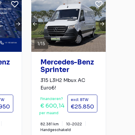
1
/
15
enz
Mercedes-Benz
Sprinter
315 L3H2 Mbux AC
Euro6!
Financieren?
BTW
excl. BTW
€ 600,14
950
€25.850
per maand
82.381 km
10-2022
Handgeschakeld