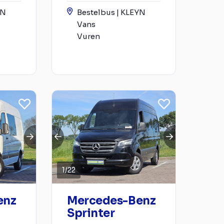
YN
Bestelbus | KLEYN
Vans
Vuren
1
/
22
enz
Mercedes-Benz
Sprinter