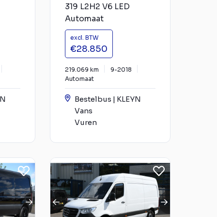
319 L2H2 V6 LED
Automaat
excl. BTW
€28.850
219.069 km
9-2018
Automaat
YN
Bestelbus | KLEYN
Vans
Vuren