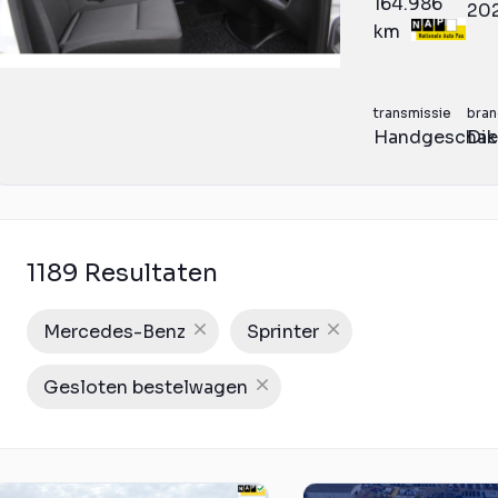
164.986
20
km
transmissie
bran
Handgeschak
Die
1189 Resultaten
Mercedes-Benz
Sprinter
Gesloten bestelwagen