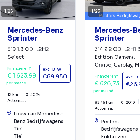
1
/
25
1
/
25
Mercedes-Benz
Mercedes-B
Sprinter
Sprinter
319 1.9 CDI L2H2
314 2.2 CDI L2H1 
Select
Edition Camera,
Cruise, Carplay, M.
Financieren?
excl. BTW
€ 1.623,99
€69.950
Financieren?
excl. 
€ 626,73
per maand
€26.
per maand
12 km
0-2024
Automaat
83.451 km
0-2019
Automaat
Louwman Mercedes-
Benz Bedrijfswagens
Peeters
Tiel
Bedrijfswagens
Tiel
Enkhuizen