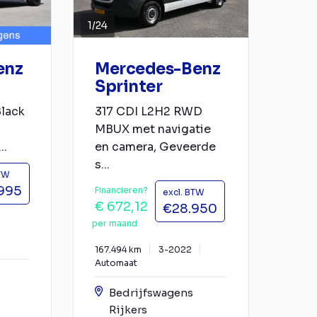
1
/
24
enz
Mercedes-Benz
Sprinter
Black
317 CDI L2H2 RWD
MBUX met navigatie
..
en camera, Geveerde
s...
BTW
995
Financieren?
excl. BTW
€ 672,12
€28.950
per maand
167.494 km
3-2022
Automaat
Bedrijfswagens
Rijkers