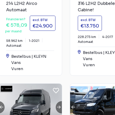
214 L2H2 Airco
316 L2H2 Dubbele
Automaat
Cabine!
Financieren?
excl. BTW
excl. BTW
€ 578,09
€24.900
€13.750
per maand
228.273 km
4-2017
58.962 km
1-2021
Automaat
Automaat
Bestelbus | KLE
Bestelbus | KLEYN
Vans
Vans
Vuren
Vuren