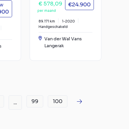
€ 578,09
€24.900
TW
per maand
900
89.171 km
1-2020
Handgeschakeld
Van der Wal Vans
Langerak
s
99
100
...