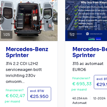
1
/
25
1
/
2
Mercedes-Benz
Mercedes-B
Sprinter
Sprinter
314 2.2 CDI L2H2
315 ac automaat
servicewagen bott
EURO6
inrichting 230v
Financieren?
excl. 
omvorm...
€ 695,33
€29.
per maand
Financieren?
excl. BTW
€ 602,47
€25.950
40.254 km
12-2024
per maand
Automaat