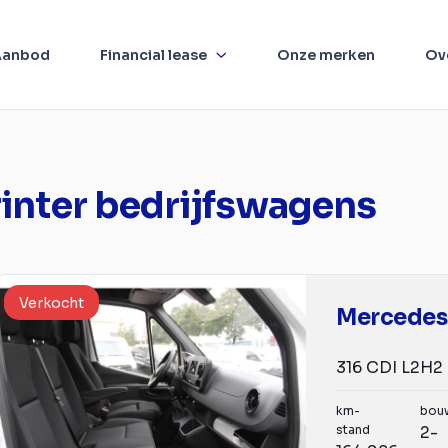
Aanbod
Financial lease
Onze merken
Ov
inter bedrijfswagens
Verkocht
km-
bou
stand
2-