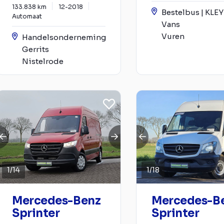
133.838 km
12-2018
Bestelbus | KLE
Automaat
Vans
Vuren
Handelsonderneming
Gerrits
Nistelrode
1
/
14
1
/
18
Mercedes-Benz
Mercedes-B
Sprinter
Sprinter