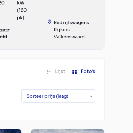
20
kW
(160
pk)
Bedrijfswagens
Rijkers
dstof
eld
sel
Valkenswaard
Lijst
Foto's