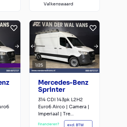
Valkenswaard
1
/
25
enz
Mercedes-Benz
Sprinter
314 CDI 143pk L2H2
uro6
Euro6 Airco | Camera |
Imperiaal | Tre...
Financieren?
excl. BTW