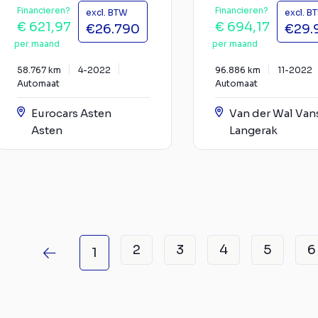
Financieren?
Financieren?
excl. BTW
excl. B
€ 621,97
€ 694,17
€26.790
€29.
per maand
per maand
58.767 km
4-2022
96.886 km
11-2022
Automaat
Automaat
Eurocars Asten
Van der Wal Van
Asten
Langerak
2
3
4
5
6
1