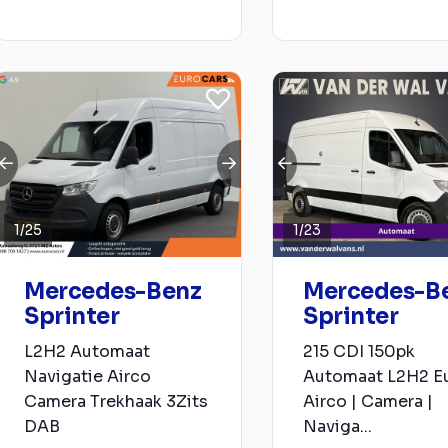
1
/
25
1
/
23
Mercedes-Benz
Mercedes-B
Sprinter
Sprinter
L2H2 Automaat
215 CDI 150pk
Navigatie Airco
Automaat L2H2 E
Camera Trekhaak 3Zits
Airco | Camera |
DAB
Naviga...