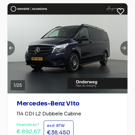
1
/
25
Mercedes-Benz Vito
114 CDI L2 Dubbele Cabine
Financieren?
excl. BTW
€ 892,67
€38.450