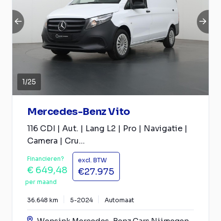
1
/
25
Mercedes-Benz Vito
116 CDI | Aut. | Lang L2 | Pro | Navigatie |
Camera | Cru...
Financieren?
excl. BTW
€ 649,48
€27.975
per maand
36.648 km
5-2024
Automaat
Wensink Mercedes-Benz Cars Nijmegen