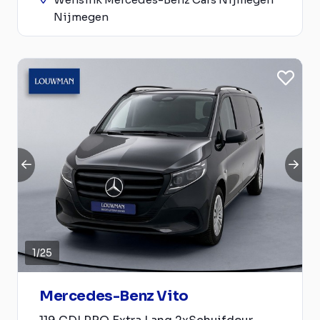
Nijmegen
1
/
25
Mercedes-Benz Vito