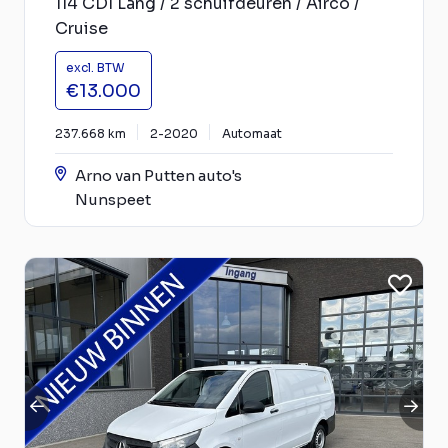
114 CDI Lang / 2 schuifdeuren / Airco /
Cruise
excl. BTW
€13.000
237.668 km
2-2020
Automaat
Arno van Putten auto's
Nunspeet