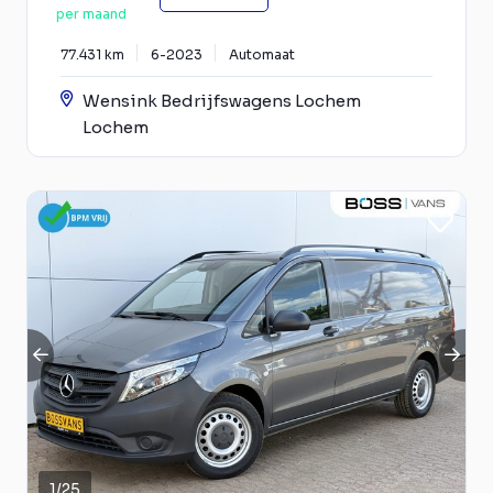
per maand
77.431 km
6-2023
Automaat
Wensink Bedrijfswagens Lochem
Lochem
1
/
25