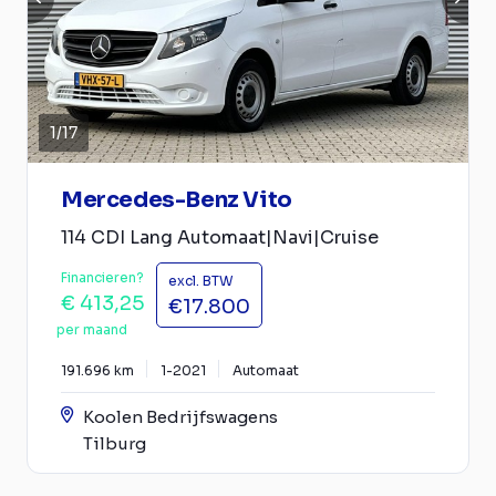
1
/
17
Mercedes-Benz Vito
114 CDI Lang Automaat|Navi|Cruise
Financieren?
excl. BTW
€ 413,25
€17.800
per maand
191.696 km
1-2021
Automaat
Koolen Bedrijfswagens
Tilburg