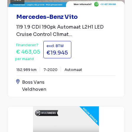
Mercedes-Benz Vito
119 1.9 CDI 190pk Automaat L2H1 LED
Cruise Control Climat...
Financieren?
excl. BTW
€ 463,05
€19.945
per maand
152.989 km
7-2020
Automaat
Boss Vans
Veldhoven