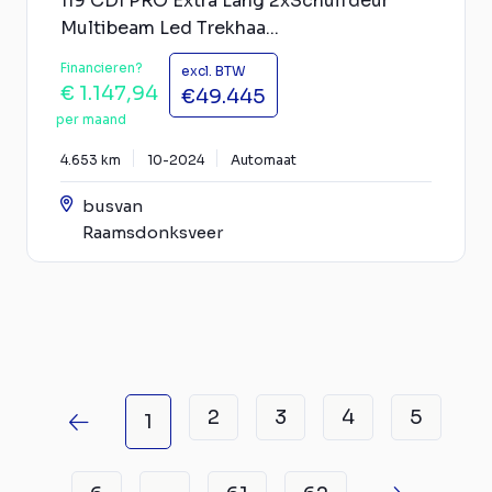
119 CDI PRO Extra Lang 2xSchuifdeur
Multibeam Led Trekhaa...
Financieren?
excl. BTW
€ 1.147,94
€49.445
per maand
4.653 km
10-2024
Automaat
busvan
Raamsdonksveer
2
3
4
5
1