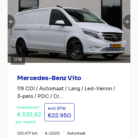
1
/
18
Mercedes-Benz Vito
119 CDI / Automaat / Lang / Led-Xenon /
3-pers / PDC / Cr...
Financieren?
excl. BTW
€ 532,82
€22.950
per maand
120.477 km
6-2020
Automaat