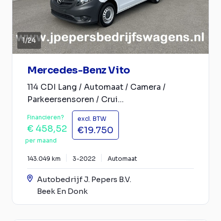
1
/
24
Mercedes-Benz Vito
114 CDI Lang / Automaat / Camera /
Parkeersensoren / Crui...
Financieren?
excl. BTW
€ 458,52
€19.750
per maand
143.049 km
3-2022
Automaat
Autobedrijf J. Pepers B.V.
Beek En Donk