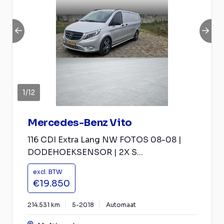
1
/
12
Mercedes-Benz Vito
116 CDI Extra Lang NW FOTOS 08-08 |
DODEHOEKSENSOR | 2X S...
excl. BTW
€19.850
214.531 km
5-2018
Automaat