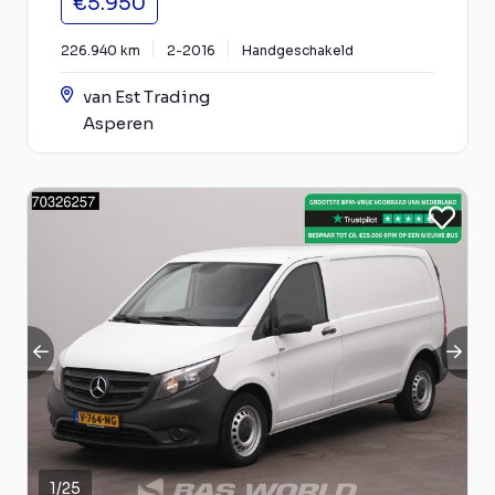
€5.950
226.940 km
2-2016
Handgeschakeld
van Est Trading
Asperen
1
/
25