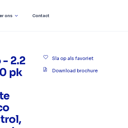
er ons
Contact
 - 2.2
Sla op als favoriet
40 pk
Download brochure
te
co
trol,