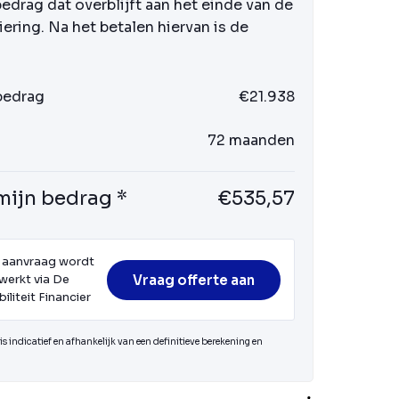
bedrag dat overblijft aan het einde van de
iering. Na het betalen hiervan is de
 bedrag
€21.938
72 maanden
mijn bedrag *
€535,57
 aanvraag wordt
Vraag offerte aan
werkt via De
iliteit Financier
s indicatief en afhankelijk van een definitieve berekening en