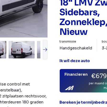
18" LMV Zw
Sidebars,
Zonneklep,
Nieuw
transmissie
bou
Handgeschakeld
3-
Ik wil deze auto
Financieren
€679
per maand o
uise control met
m
rstelbaar),
2 zitplaatsen rechtsvoor,
Achterdeuren 180 graden
Bereken je termijnbedr