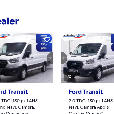
aler
1
/
2
rd Transit
Ford Transit
0 TDCI 130 pk L4H3
2.0 TDCi 130 pk L4H3
end Navi, Camera,
Navi, Camera Apple
co Cruise con...
Carplay, Cruise C...