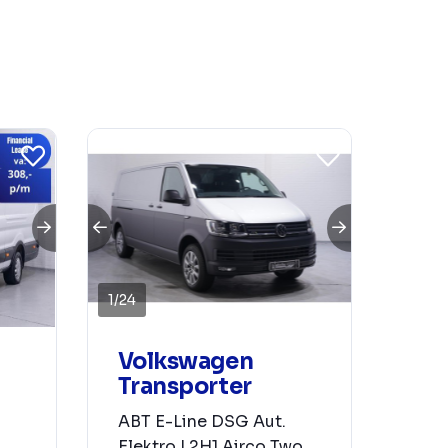
1
/
24
Volkswagen
Transporter
ABT E-Line DSG Aut.
Elektro L2H1 Airco Two