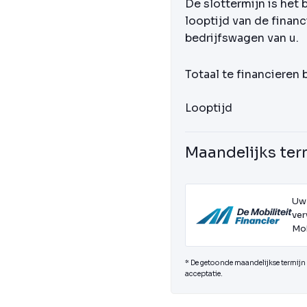
De slottermijn is het 
looptijd van de financ
bedrijfswagen van u.
Totaal te financieren
Looptijd
Maandelijks ter
Uw
ver
Mob
* De getoonde maandelijkse termijn i
acceptatie.