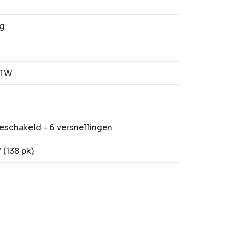
kg
BTW
schakeld - 6 versnellingen
(138 pk)