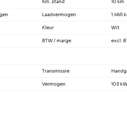
Km. stand
10 km
agen
Laadvermogen
1.465 
Kleur
Wit
BTW / marge
excl. 
Transmissie
Handge
Vermogen
103 kW 