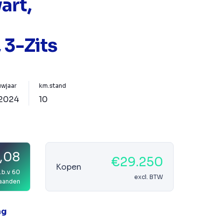
art,
 3-Zits
wjaar
km.stand
2024
10
,08
€29.250
Kopen
.b.v 60
excl. BTW
aanden
ag