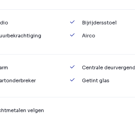
dio
Bijrijdersstoel
uurbekrachtiging
Airco
arm
Centrale deurvergend
artonderbreker
Getint glas
chtmetalen velgen