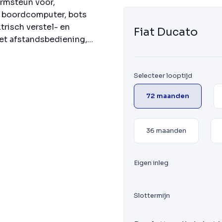
armsteun voor,
 boordcomputer, bots
risch verstel- en
Fiat Ducato
t afstandsbediening,...
Selecteer looptijd
72 maanden
36 maanden
Eigen inleg
Slottermijn