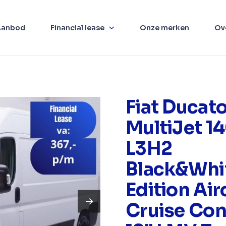
Aanbod
Financial lease
Onze merken
Ov
Fiat Ducato
MultiJet 1
L3H2
Black&Whi
Edition Air
Cruise Con