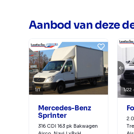
Aanbod van deze de
1
/
22
1
/
1
Fo
Mercedes-Benz
Sprinter
2.
Tr
316 CDI 163 pk Bakwagen
Air
Airco, Navi LxBxH