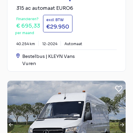
315 ac automaat EURO6
Financieren?
excl. BTW
€ 695,33
€29.950
per maand
40.254 km
12-2024
Automaat
Bestelbus | KLEYN Vans
Vuren