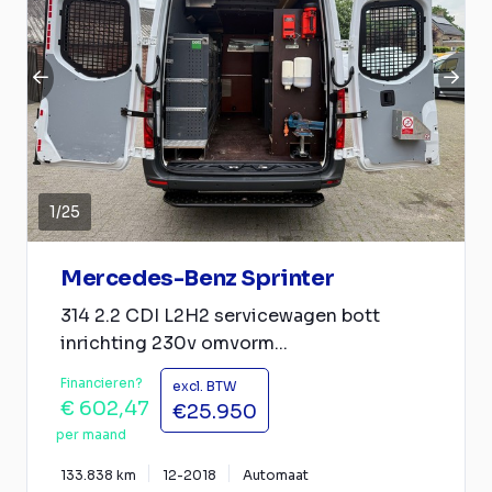
1
/
25
Mercedes-Benz Sprinter
314 2.2 CDI L2H2 servicewagen bott
inrichting 230v omvorm...
Financieren?
excl. BTW
€ 602,47
€25.950
per maand
133.838 km
12-2018
Automaat