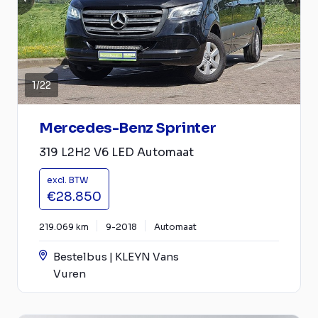
1
/
22
Mercedes-Benz Sprinter
319 L2H2 V6 LED Automaat
excl. BTW
€28.850
219.069 km
9-2018
Automaat
Bestelbus | KLEYN Vans
Vuren