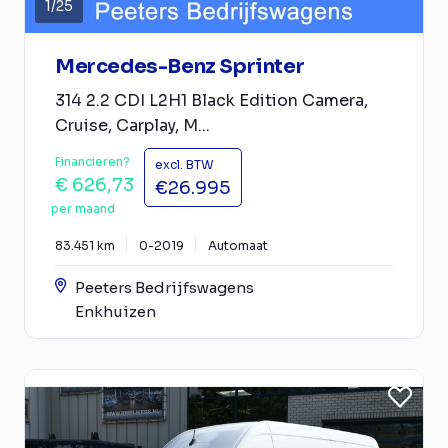
1
/
25
Mercedes-Benz Sprinter
314 2.2 CDI L2H1 Black Edition Camera,
Cruise, Carplay, M...
Financieren?
excl. BTW
€ 626,73
€26.995
per maand
83.451 km
0-2019
Automaat
Peeters Bedrijfswagens
Enkhuizen