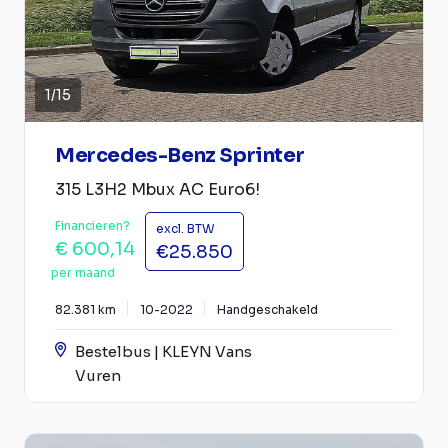
1
/
15
Mercedes-Benz Sprinter
315 L3H2 Mbux AC Euro6!
Financieren?
excl. BTW
€ 600,14
€25.850
per maand
82.381 km
10-2022
Handgeschakeld
Bestelbus | KLEYN Vans
Vuren