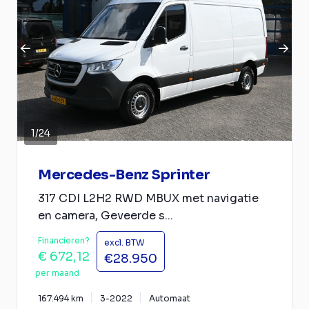
1
/
24
Mercedes-Benz Sprinter
317 CDI L2H2 RWD MBUX met navigatie
en camera, Geveerde s...
Financieren?
excl. BTW
€ 672,12
€28.950
per maand
167.494 km
3-2022
Automaat