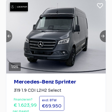
1
/
25
Mercedes-Benz Sprinter
319 1.9 CDI L2H2 Select
Financieren?
excl. BTW
€ 1.623,99
€69.950
per maand