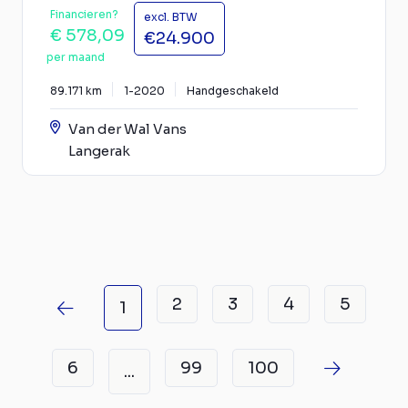
Financieren?
excl. BTW
€ 578,09
€24.900
per maand
89.171 km
1-2020
Handgeschakeld
Van der Wal Vans
Langerak
2
3
4
5
1
6
99
100
...