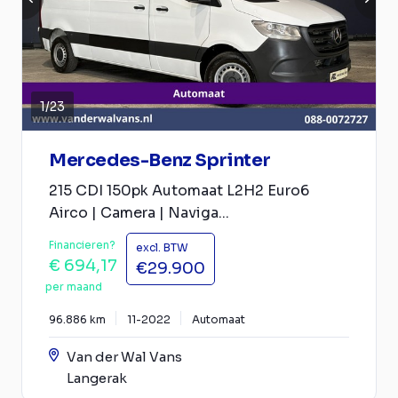
1
/
23
Mercedes-Benz Sprinter
215 CDI 150pk Automaat L2H2 Euro6
Airco | Camera | Naviga...
Financieren?
excl. BTW
€ 694,17
€29.900
per maand
96.886 km
11-2022
Automaat
Van der Wal Vans
Langerak