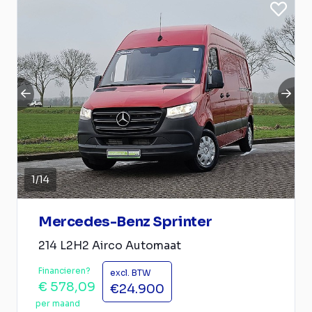
1
/
14
Mercedes-Benz Sprinter
214 L2H2 Airco Automaat
Financieren?
excl. BTW
€ 578,09
€24.900
per maand