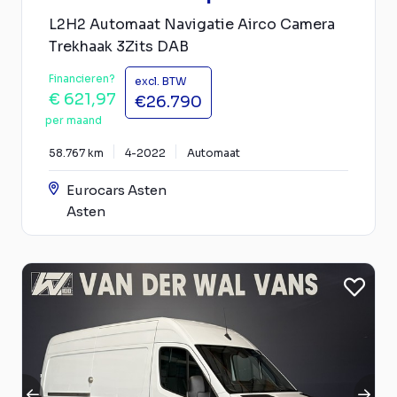
L2H2 Automaat Navigatie Airco Camera
Trekhaak 3Zits DAB
Financieren?
excl. BTW
€ 621,97
€26.790
per maand
58.767 km
4-2022
Automaat
Eurocars Asten
Asten