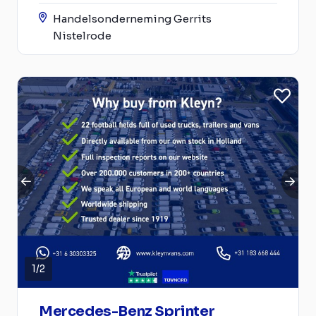
Handelsonderneming Gerrits
Nistelrode
1
/
2
Mercedes-Benz Sprinter