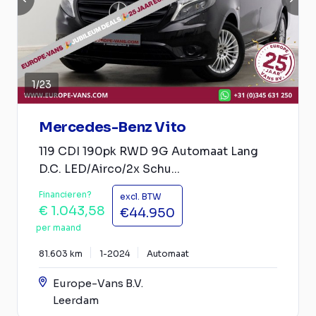
1
/
23
Mercedes-Benz Vito
119 CDI 190pk RWD 9G Automaat Lang
D.C. LED/Airco/2x Schu...
Financieren?
excl. BTW
€ 1.043,58
€44.950
per maand
81.603 km
1-2024
Automaat
Europe-Vans B.V.
Leerdam