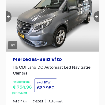
1
/
7
Mercedes-Benz Vito
116 CDI Lang DC Automaat Led Navigatie
Camera
Financieren?
excl. BTW
€ 764,98
€32.950
per maand
141.814 km
7-2021
Automaat