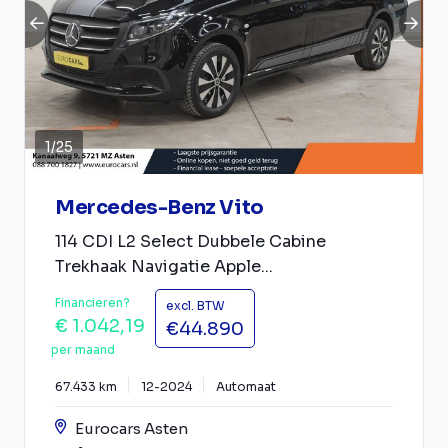
1
/
25
Mercedes-Benz Vito
114 CDI L2 Select Dubbele Cabine
Trekhaak Navigatie Apple...
Financieren?
excl. BTW
€ 1.042,19
€44.890
per maand
67.433 km
12-2024
Automaat
Eurocars Asten