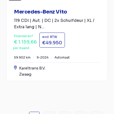
Mercedes-Benz Vito
119 CDI | Aut. | DC | 2x Schuifdeur | XL /
Extra lang | N...
Financieren?
excl. BTW
€ 1.159,66
€49.950
per maand
59.902 km
9-2024
Automaat
Kareltrans B.V.
Zwaag