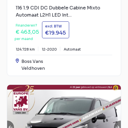
116 1.9 CDI DC Dubbele Cabine Mixto
Automaat L2H1 LED Int...
Financieren?
excl. BTW
€ 463,05
€19.945
per maand
124.728 km
12-2020
Automaat
Boss Vans
Veldhoven