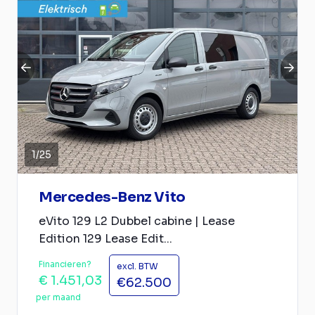
1
/
25
Mercedes-Benz Vito
eVito 129 L2 Dubbel cabine | Lease
Edition 129 Lease Edit...
Financieren?
excl. BTW
€ 1.451,03
€62.500
per maand