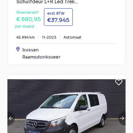
Schuifdeur L+R Led Trek...
Financieren?
excl. BTW
€ 880,95
€37.945
per maand
45.994 km
11-2023
Automaat
busvan
Raamsdonksveer