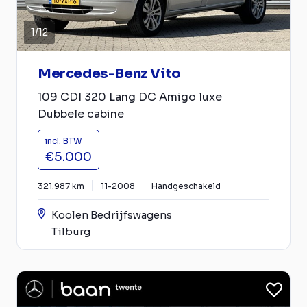
1
/
12
Mercedes-Benz Vito
109 CDI 320 Lang DC Amigo luxe
Dubbele cabine
incl. BTW
€5.000
321.987 km
11-2008
Handgeschakeld
Koolen Bedrijfswagens
Tilburg