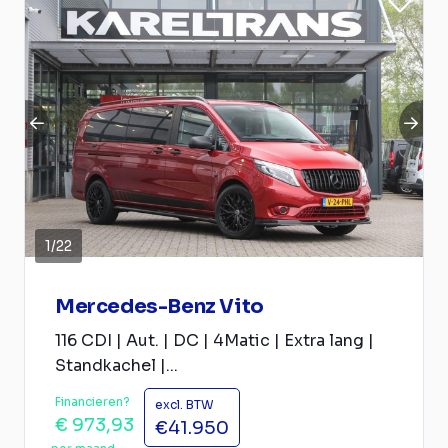
1
/
22
Mercedes-Benz Vito
116 CDI | Aut. | DC | 4Matic | Extra lang |
Standkachel |...
Financieren?
excl. BTW
€ 973,93
€41.950