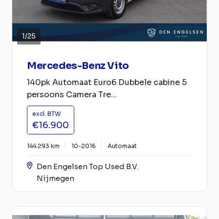
1
/
25
Mercedes-Benz Vito
140pk Automaat Euro6 Dubbele cabine 5
persoons Camera Tre...
excl. BTW
€16.900
144.293 km
10-2016
Automaat
Den Engelsen Top Used B.V.
Nijmegen