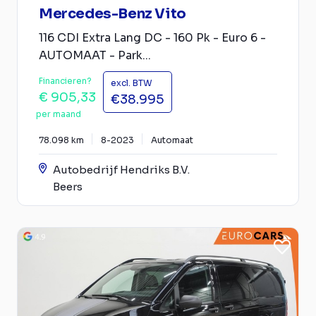
Mercedes-Benz Vito
116 CDI Extra Lang DC - 160 Pk - Euro 6 -
AUTOMAAT - Park...
Financieren?
excl. BTW
€ 905,33
€38.995
per maand
78.098 km
8-2023
Automaat
Autobedrijf Hendriks B.V.
Beers