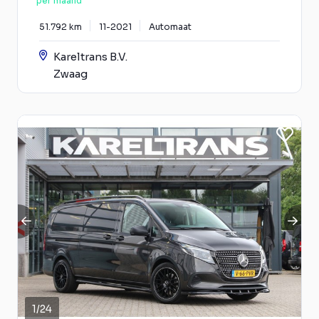
per maand
51.792 km
11-2021
Automaat
Kareltrans B.V.
Zwaag
1
/
24