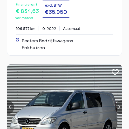
Financieren?
excl. BTW
€ 834,63
€35.950
per maand
106.577 km
0-2022
Automaat
Peeters Bedrijfswagens
Enkhuizen