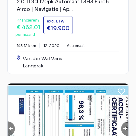
2.0 TDCI 170pk Automaat L3H3 Euro6
Airco | Navigatie | Ap...
Financieren?
excl. BTW
€ 462,01
€19.900
per maand
148.124 km
12-2020
Automaat
Van der Wal Vans
Langerak