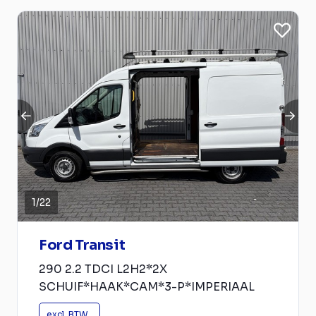
1
/
22
Ford Transit
290 2.2 TDCI L2H2*2X
SCHUIF*HAAK*CAM*3-P*IMPERIAAL
excl. BTW