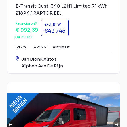
E-Transit Cust. 340 L2H1 Limited 71 kWh
218PK / RAPTOR ED...
Financieren?
excl. BTW
€ 992,39
€42.745
per maand
64 km
6-2026
Automaat
Jan Blonk Auto's
Alphen Aan De Rijn