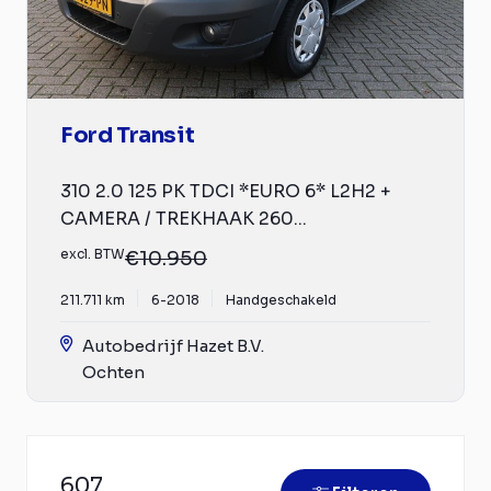
Ford Transit
310 2.0 125 PK TDCI *EURO 6* L2H2 +
CAMERA / TREKHAAK 260...
excl. BTW
€10.950
211.711 km
6-2018
Handgeschakeld
Autobedrijf Hazet B.V.
Ochten
607