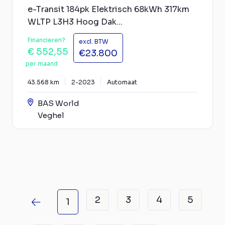
e-Transit 184pk Elektrisch 68kWh 317km
WLTP L3H3 Hoog Dak...
Financieren?
excl. BTW
€ 552,55
€23.800
per maand
43.568 km
2-2023
Automaat
BAS World
Veghel
2
3
4
5
1