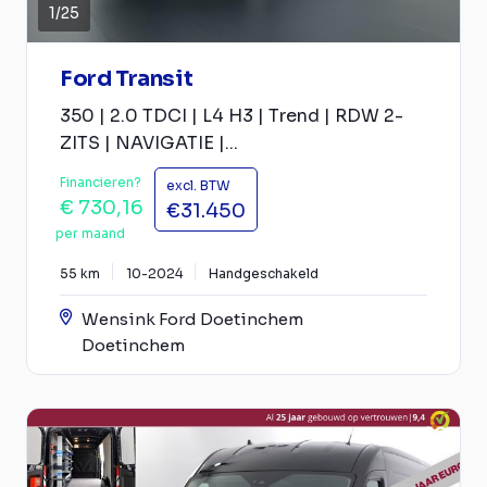
1
/
25
Ford Transit
350 | 2.0 TDCI | L4 H3 | Trend | RDW 2-
ZITS | NAVIGATIE |...
Financieren?
excl. BTW
€ 730,16
€31.450
per maand
55 km
10-2024
Handgeschakeld
Wensink Ford Doetinchem
Doetinchem