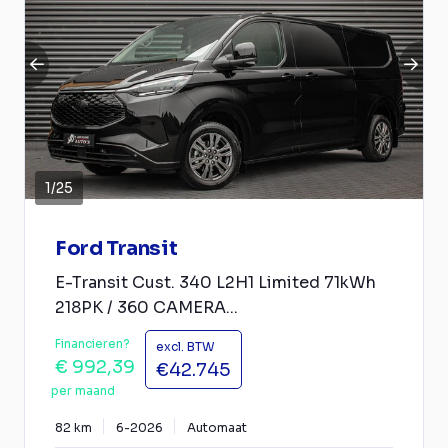
1
/
25
Ford Transit
E-Transit Cust. 340 L2H1 Limited 71kWh
218PK / 360 CAMERA...
Financieren?
excl. BTW
€ 992,39
€42.745
per maand
82 km
6-2026
Automaat