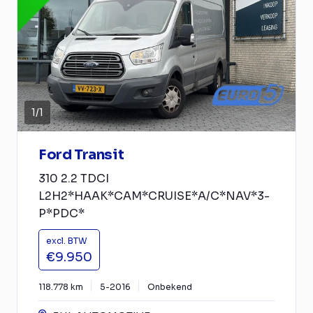
1
/
1
Ford Transit
310 2.2 TDCI
L2H2*HAAK*CAM*CRUISE*A/C*NAV*3-
P*PDC*
excl. BTW
€9.950
118.778 km
5-2016
Onbekend