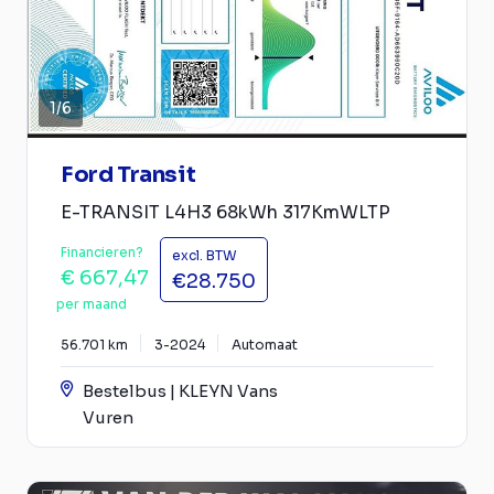
1
/
6
Ford Transit
E-TRANSIT L4H3 68kWh 317KmWLTP
Financieren?
excl. BTW
€ 667,47
€28.750
per maand
56.701 km
3-2024
Automaat
Bestelbus | KLEYN Vans
Vuren