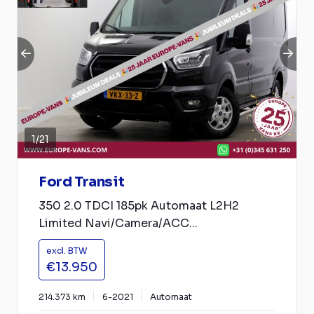
1
/
21
Ford Transit
350 2.0 TDCI 185pk Automaat L2H2
Limited Navi/Camera/ACC...
excl. BTW
€13.950
214.373 km
6-2021
Automaat