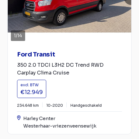
1
/
14
Ford Transit
350 2.0 TDCI L3H2 DC Trend RWD
Carplay Clima Cruise
excl. BTW
€12.949
234.648 km
10-2020
Handgeschakeld
Harley Center
Westerhaar-vriezenveensewijk