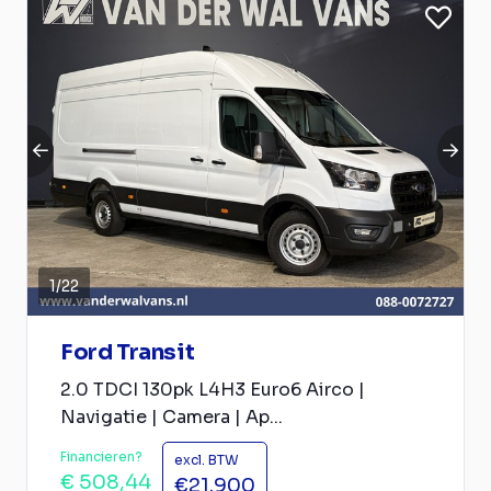
1
/
22
Ford Transit
2.0 TDCI 130pk L4H3 Euro6 Airco |
Navigatie | Camera | Ap...
Financieren?
excl. BTW
€ 508,44
€21.900