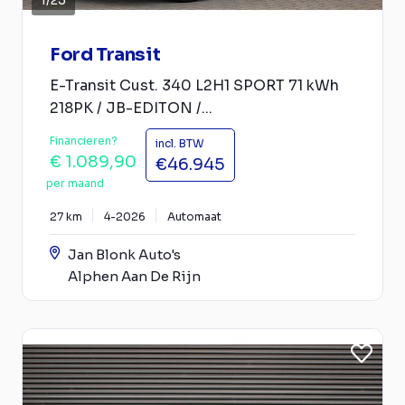
1
/
25
Ford Transit
E-Transit Cust. 340 L2H1 SPORT 71 kWh
218PK / JB-EDITON /...
Financieren?
incl. BTW
€ 1.089,90
€46.945
per maand
27 km
4-2026
Automaat
Jan Blonk Auto's
Alphen Aan De Rijn