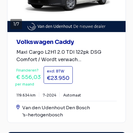
1
/
7
Volkswagen Caddy
Maxi Cargo L2H1 2.0 TDI 122pk DSG
Comfort / Wordt verwach...
Financieren?
excl. BTW
€ 556,03
€23.950
per maand
119.634 km
7-2024
Automaat
Van den Udenhout Den Bosch
's-hertogenbosch