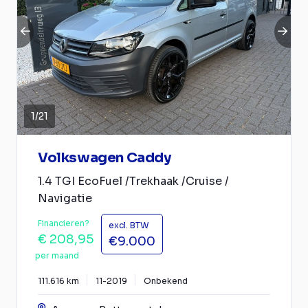
1
/
21
Volkswagen Caddy
1.4 TGI EcoFuel /Trekhaak /Cruise /
Navigatie
Financieren?
excl. BTW
€ 208,95
€9.000
per maand
111.616 km
11-2019
Onbekend