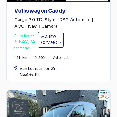
Volkswagen Caddy
Cargo 2.0 TDI Style | DSG Automaat |
ACC | Navi | Camera
Financieren?
excl. BTW
€ 647,74
€27.900
per maand
1.814 km
12-2024
Automaat
Van Leersum en Zn.
Naaldwijk