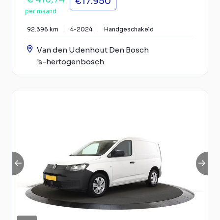
€17.950
per maand
92.396 km
4-2024
Handgeschakeld
Van den Udenhout Den Bosch
's-hertogenbosch