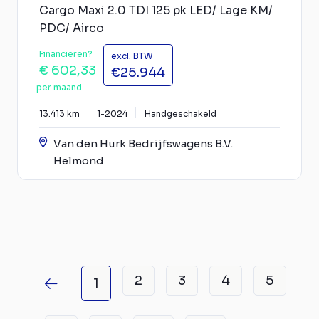
Cargo Maxi 2.0 TDI 125 pk LED/ Lage KM/
PDC/ Airco
Financieren?
excl. BTW
€ 602,33
€25.944
per maand
13.413 km
1-2024
Handgeschakeld
Van den Hurk Bedrijfswagens B.V.
Helmond
2
3
4
5
1