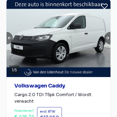
1
/
5
Volkswagen Caddy
Cargo 2.0 TDI 75pk Comfort / Wordt
verwacht
Financieren?
excl. BTW
€ 416,74