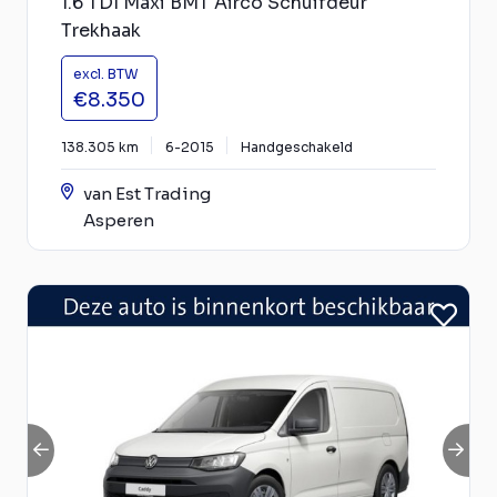
1.6 TDI Maxi BMT Airco Schuifdeur
Trekhaak
excl. BTW
€8.350
138.305 km
6-2015
Handgeschakeld
van Est Trading
Asperen