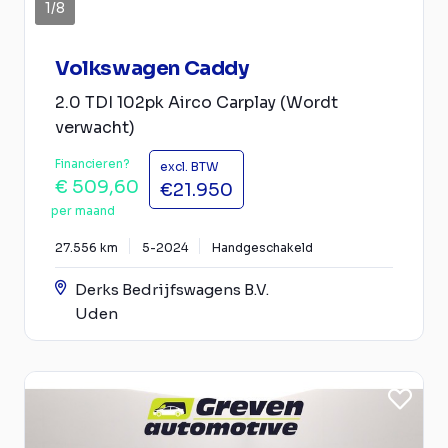
1
/
8
Volkswagen Caddy
2.0 TDI 102pk Airco Carplay (Wordt
verwacht)
Financieren?
excl. BTW
€ 509,60
€21.950
per maand
27.556 km
5-2024
Handgeschakeld
Derks Bedrijfswagens B.V.
Uden