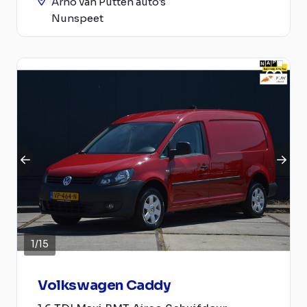
Arno van Putten auto's
Nunspeet
1
/
15
Volkswagen Caddy