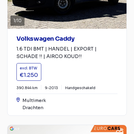
1
/
10
Volkswagen Caddy
1.6 TDI BMT | HANDEL | EXPORT |
SCHADE !! | AIRCO KOUD!!
excl. BTW
€1.250
390.844 km
9-2013
Handgeschakeld
Multimerk
Drachten