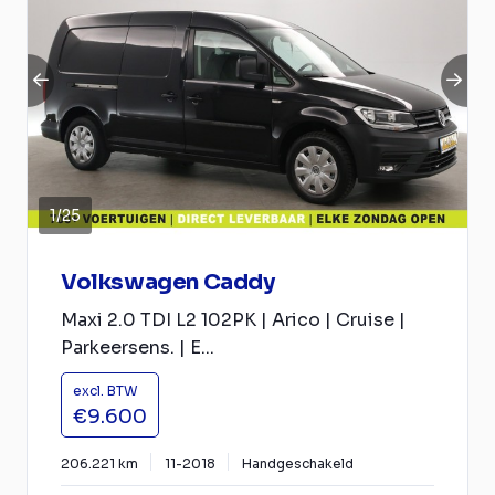
1
/
25
Volkswagen Caddy
Maxi 2.0 TDI L2 102PK | Arico | Cruise |
Parkeersens. | E...
excl. BTW
€9.600
206.221 km
11-2018
Handgeschakeld