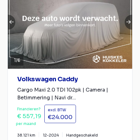
1
/
6
Volkswagen Caddy
Cargo Maxi 2.0 TDI 102pk | Camera |
Betimmering | Navi dr...
Financieren?
excl. BTW
€ 557,19
€24.000
per maand
38.121 km
12-2024
Handgeschakeld