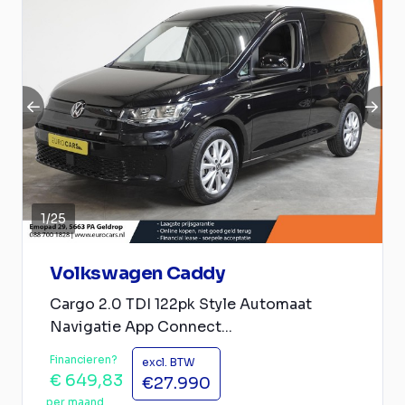
1
/
25
Volkswagen Caddy
Cargo 2.0 TDI 122pk Style Automaat
Navigatie App Connect...
Financieren?
excl. BTW
€ 649,83
€27.990
per maand