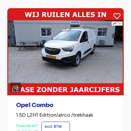
1
/
1
Opel Combo
1.5D L2H1 Edition/airco /trekhaak
Financieren?
excl. BTW