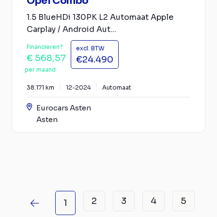
Opel Combo
1.5 BlueHDi 130PK L2 Automaat Apple
Carplay / Android Aut...
Financieren?
excl. BTW
€ 568,57
€24.490
per maand
38.171 km
12-2024
Automaat
Eurocars Asten
Asten
2
3
4
5
1