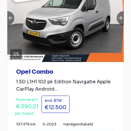
1
/
5
Opel Combo
1.5D L1H1 102 pk Edition Navigatie Apple
CarPlay Android...
Financieren?
excl. BTW
€ 290,21
€12.500
per maand
107.479 km
5-2023
Handgeschakeld