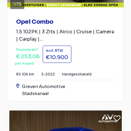
1
/
25
Opel Combo
1.5 102PK | 3 Zits | Airco | Cruise | Camera
| Carplay |...
Financieren?
excl. BTW
€ 253,06
€10.900
per maand
83.106 km
3-2022
Handgeschakeld
Greven Automotive
Stadskanaal