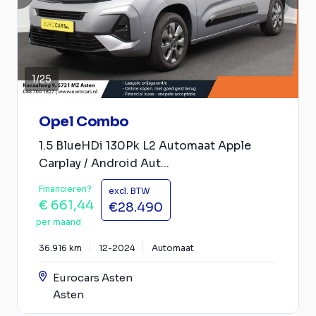
1
/
25
Opel Combo
1.5 BlueHDi 130Pk L2 Automaat Apple
Carplay / Android Aut...
Financieren?
excl. BTW
€ 661,44
€28.490
per maand
36.916 km
12-2024
Automaat
Eurocars Asten
Asten