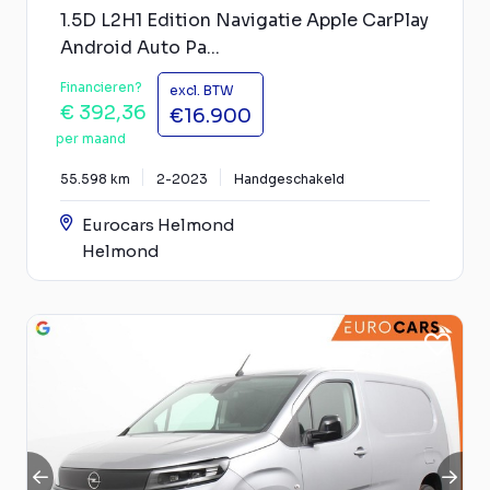
1.5D L2H1 Edition Navigatie Apple CarPlay
Android Auto Pa...
Financieren?
excl. BTW
€ 392,36
€16.900
per maand
55.598 km
2-2023
Handgeschakeld
Eurocars Helmond
Helmond