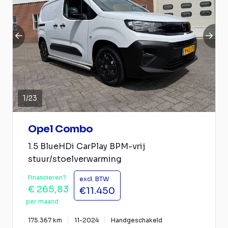
1
/
23
Opel Combo
1.5 BlueHDi CarPlay BPM-vrij
stuur/stoelverwarming
Financieren?
excl. BTW
€ 265,83
€11.450
per maand
175.367 km
11-2024
Handgeschakeld