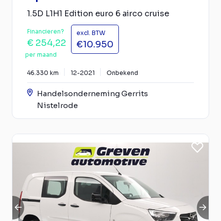
1.5D L1H1 Edition euro 6 airco cruise
Financieren?
excl. BTW
€ 254,22
€10.950
per maand
46.330 km
12-2021
Onbekend
Handelsonderneming Gerrits
Nistelrode