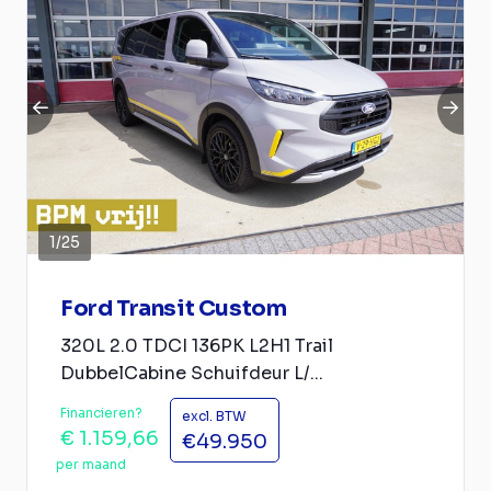
1
/
25
Ford Transit Custom
320L 2.0 TDCI 136PK L2H1 Trail
DubbelCabine Schuifdeur L/...
Financieren?
excl. BTW
€ 1.159,66
€49.950
per maand