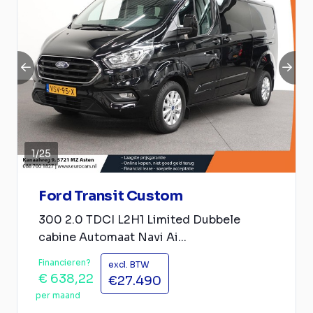
1
/
25
Ford Transit Custom
300 2.0 TDCI L2H1 Limited Dubbele
cabine Automaat Navi Ai...
Financieren?
excl. BTW
€ 638,22
€27.490
per maand