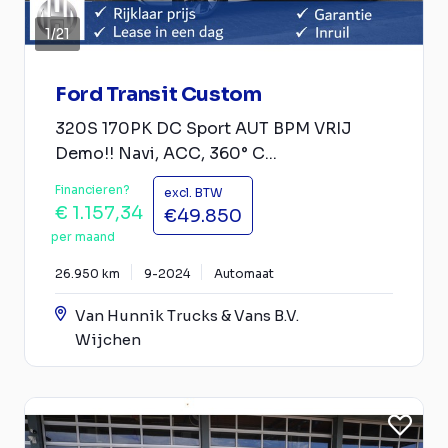
1
/
21
Ford Transit Custom
320S 170PK DC Sport AUT BPM VRIJ
Demo!! Navi, ACC, 360° C...
Financieren?
excl. BTW
€ 1.157,34
€49.850
per maand
26.950 km
9-2024
Automaat
Van Hunnik Trucks & Vans B.V.
Wijchen