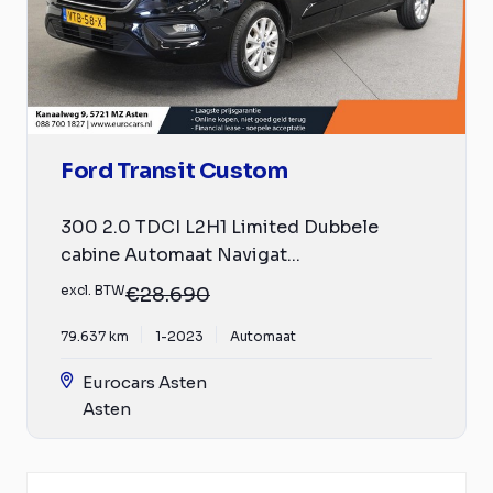
Ford Transit Custom
300 2.0 TDCI L2H1 Limited Dubbele
cabine Automaat Navigat...
excl. BTW
€28.690
79.637 km
1-2023
Automaat
Eurocars Asten
Asten