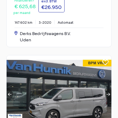
Financieren?
excl. BTW
€ 625,68
€26.950
per maand
147.602 km
3-2020
Automaat
Derks Bedrijfswagens B.V.
Uden