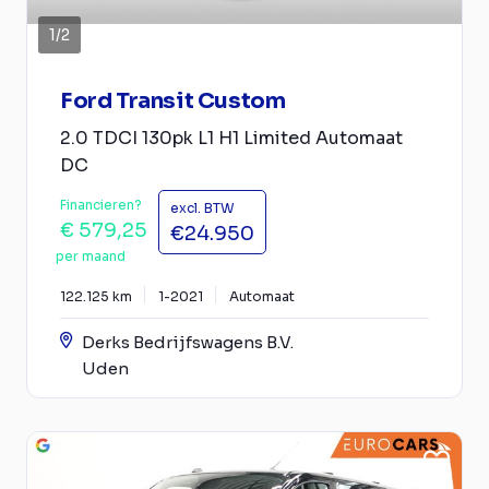
1
/
2
Ford Transit Custom
2.0 TDCI 130pk L1 H1 Limited Automaat
DC
Financieren?
excl. BTW
€ 579,25
€24.950
per maand
122.125 km
1-2021
Automaat
Derks Bedrijfswagens B.V.
Uden