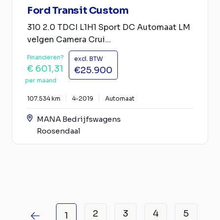
Ford Transit Custom
310 2.0 TDCI L1H1 Sport DC Automaat LM
velgen Camera Crui...
Financieren?
excl. BTW
€ 601,31
€25.900
per maand
107.534 km
4-2019
Automaat
MANA Bedrijfswagens
Roosendaal
2
3
4
5
1