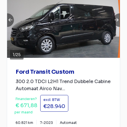
1
/
25
Ford Transit Custom
300 2.0 TDCI L2H1 Trend Dubbele Cabine
Automaat Airco Nav...
Financieren?
excl. BTW
€ 671,88
€28.940
per maand
60.821 km
7-2023
Automaat