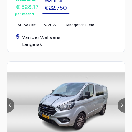
Financieren?
excl. BTW
€ 528,17
€22.750
per maand
160.587 km
6-2022
Handgeschakeld
Van der Wal Vans
Langerak