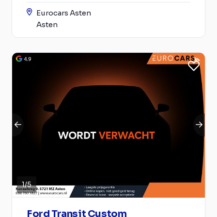
Eurocars Asten
Asten
1
/
5
Ford Transit Custom