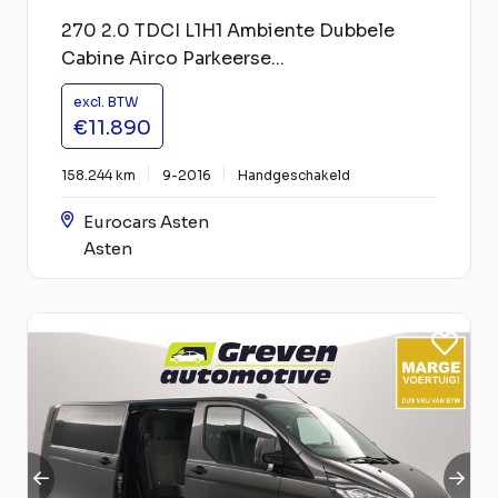
270 2.0 TDCI L1H1 Ambiente Dubbele
Cabine Airco Parkeerse...
excl. BTW
€11.890
158.244 km
9-2016
Handgeschakeld
Eurocars Asten
Asten