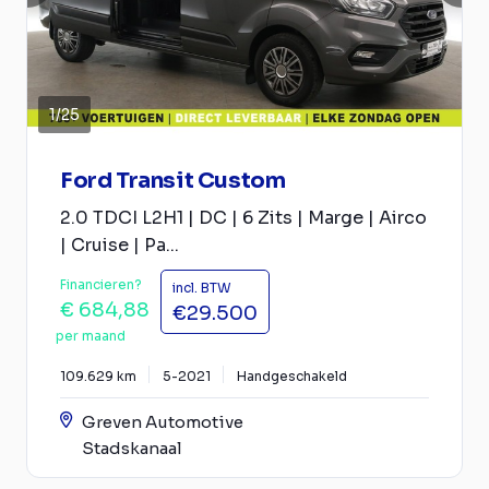
1
/
25
Ford Transit Custom
2.0 TDCI L2H1 | DC | 6 Zits | Marge | Airco
| Cruise | Pa...
Financieren?
incl. BTW
€ 684,88
€29.500
per maand
109.629 km
5-2021
Handgeschakeld
Greven Automotive
Stadskanaal