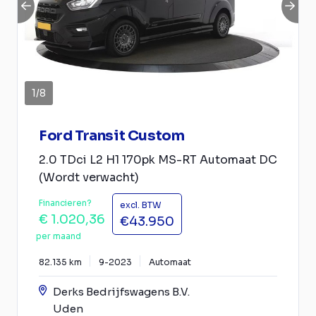
1
/
8
Ford Transit Custom
2.0 TDci L2 H1 170pk MS-RT Automaat DC
(Wordt verwacht)
Financieren?
excl. BTW
€ 1.020,36
€43.950
per maand
82.135 km
9-2023
Automaat
Derks Bedrijfswagens B.V.
Uden