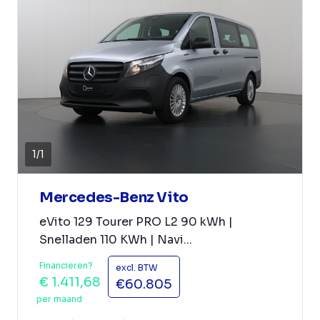
1
/
1
Mercedes-Benz Vito
eVito 129 Tourer PRO L2 90 kWh |
Snelladen 110 KWh | Navi...
Financieren?
excl. BTW
€ 1.411,68
€60.805
per maand