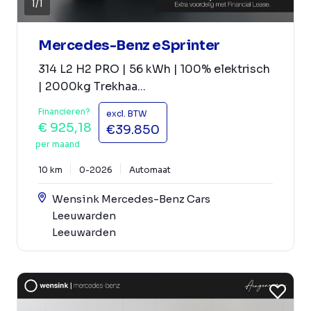
1
/
1
Mercedes-Benz eSprinter
314 L2 H2 PRO | 56 kWh | 100% elektrisch
| 2000kg Trekhaa...
Financieren?
excl. BTW
€ 925,18
€39.850
per maand
10 km
0-2026
Automaat
Wensink Mercedes-Benz Cars
Leeuwarden
Leeuwarden