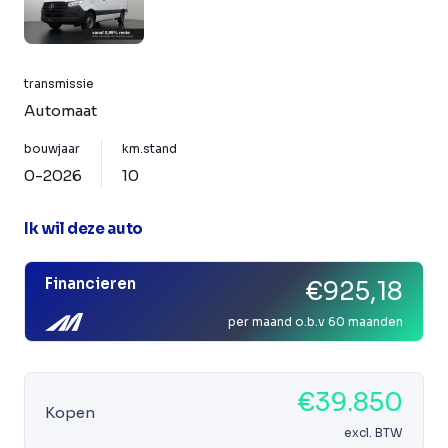
transmissie
Automaat
bouwjaar
km.stand
0-2026
10
Ik wil deze auto
Financieren
€925,18
per maand o.b.v 60 maanden
€39.850
Kopen
excl. BTW