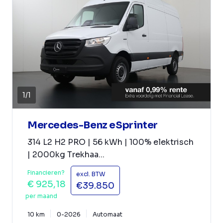
1
/
1
Mercedes-Benz eSprinter
314 L2 H2 PRO | 56 kWh | 100% elektrisch
| 2000kg Trekhaa...
Financieren?
excl. BTW
€ 925,18
€39.850
per maand
10 km
0-2026
Automaat