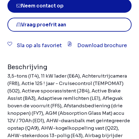
Neem contact op
Vraag proefrit aan
Sla op als favoriet
Download brochure
Beschrijving
3,5-tons (IT4), 11 kW lader (E6A), Achteruitrijcamera
(FR8), Actie 125 ! jaar - Cruisecontrol (TEMPOMAT)
(502), Actieve spoorassistent (JB4), Active Brake
Assist (BA3), Adaptieve remlichten (LE1), Aflegvak
boven de voorruit (FF5), Afstandsbediening (drie
knoppen) (FY7), AGM (Absorption Glass Mat) accu
12V / 70Ah (ED1), AHW-dwarsbalk met geintegreerde
opstap (QA9), AHW-kogelkoppeling vast (Q22),
AHW-stekerdoos 13-polig (E43), Airbag bijrijder