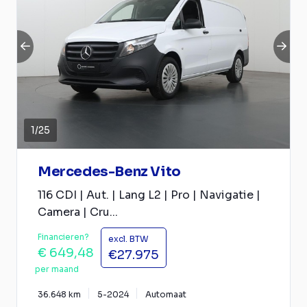
1
/
25
Mercedes-Benz Vito
116 CDI | Aut. | Lang L2 | Pro | Navigatie |
Camera | Cru...
Financieren?
excl. BTW
€ 649,48
€27.975
per maand
36.648 km
5-2024
Automaat