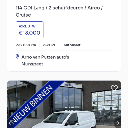
114 CDI Lang / 2 schuifdeuren / Airco /
Cruise
excl. BTW
€13.000
237.668 km
2-2020
Automaat
Arno van Putten auto's
Nunspeet