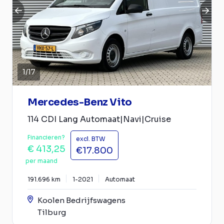
1
/
17
Mercedes-Benz Vito
114 CDI Lang Automaat|Navi|Cruise
Financieren?
excl. BTW
€ 413,25
€17.800
per maand
191.696 km
1-2021
Automaat
Koolen Bedrijfswagens
Tilburg