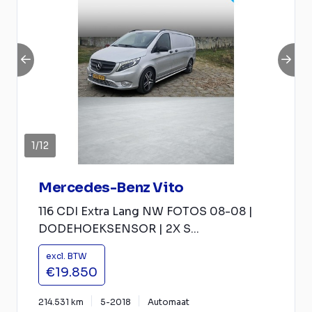
1
/
12
Mercedes-Benz Vito
116 CDI Extra Lang NW FOTOS 08-08 |
DODEHOEKSENSOR | 2X S...
excl. BTW
€19.850
214.531 km
5-2018
Automaat