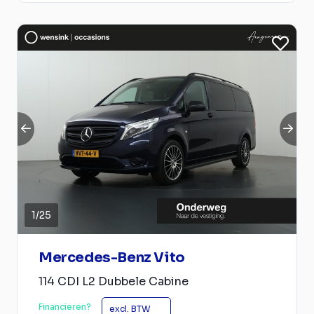
1
/
25
Mercedes-Benz Vito
114 CDI L2 Dubbele Cabine
Financieren?
excl. BTW