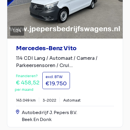
1
/
24
Mercedes-Benz Vito
114 CDI Lang / Automaat / Camera /
Parkeersensoren / Crui...
Financieren?
excl. BTW
€ 458,52
€19.750
per maand
143.049 km
3-2022
Automaat
Autobedrijf J. Pepers B.V.
Beek En Donk