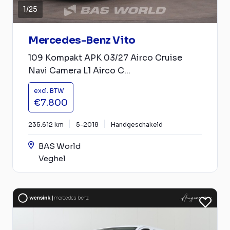
1
/
25
Mercedes-Benz Vito
109 Kompakt APK 03/27 Airco Cruise
Navi Camera L1 Airco C...
excl. BTW
€7.800
235.612 km
5-2018
Handgeschakeld
BAS World
Veghel