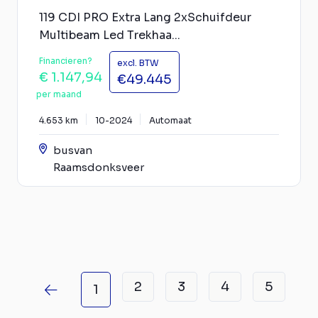
119 CDI PRO Extra Lang 2xSchuifdeur
Multibeam Led Trekhaa...
Financieren?
excl. BTW
€ 1.147,94
€49.445
per maand
4.653 km
10-2024
Automaat
busvan
Raamsdonksveer
2
3
4
5
1