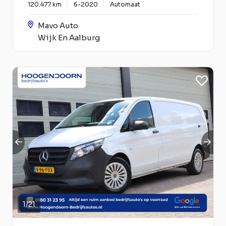
120.477 km
6-2020
Automaat
Mavo Auto
Wijk En Aalburg
1
/
21