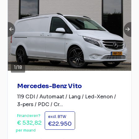
1
/
18
Mercedes-Benz Vito
119 CDI / Automaat / Lang / Led-Xenon /
3-pers / PDC / Cr...
Financieren?
excl. BTW
€ 532,82
€22.950
per maand