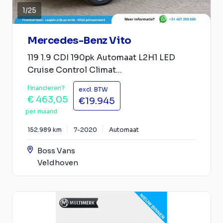
1
/
25
Mercedes-Benz Vito
119 1.9 CDI 190pk Automaat L2H1 LED
Cruise Control Climat...
Financieren?
excl. BTW
€ 463,05
€19.945
per maand
152.989 km
7-2020
Automaat
Boss Vans
Veldhoven