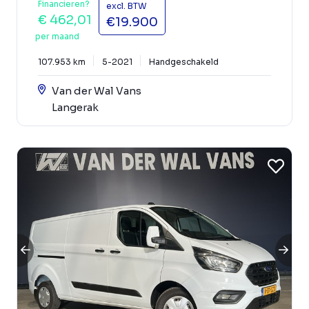
Financieren?
excl. BTW
€ 462,01
€19.900
per maand
107.953 km
5-2021
Handgeschakeld
Van der Wal Vans
Langerak