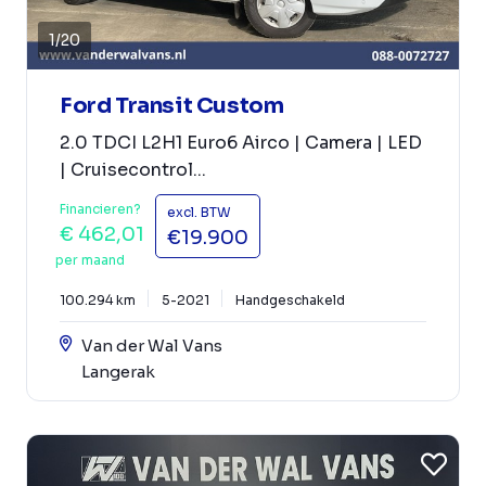
1
/
20
Ford Transit Custom
2.0 TDCI L2H1 Euro6 Airco | Camera | LED
| Cruisecontrol...
Financieren?
excl. BTW
€ 462,01
€19.900
per maand
100.294 km
5-2021
Handgeschakeld
Van der Wal Vans
Langerak