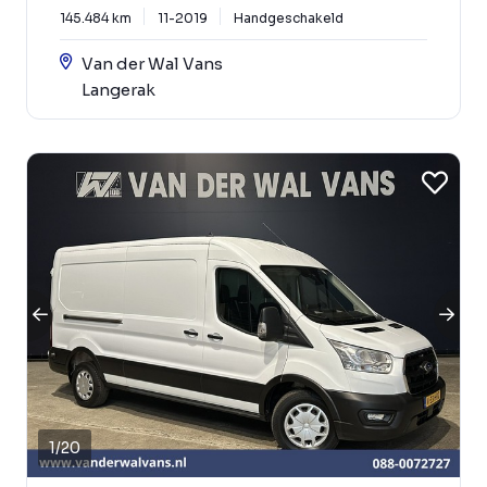
145.484 km
11-2019
Handgeschakeld
Van der Wal Vans
Langerak
1
/
20