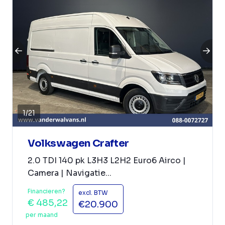
1
/
21
Volkswagen Crafter
2.0 TDI 140 pk L3H3 L2H2 Euro6 Airco |
Camera | Navigatie...
Financieren?
excl. BTW
€ 485,22
€20.900
per maand