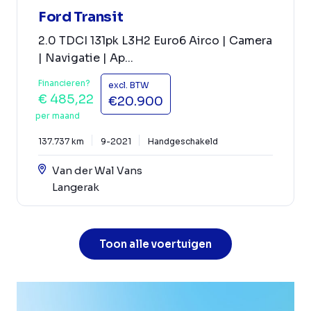
Ford Transit
2.0 TDCI 131pk L3H2 Euro6 Airco | Camera
| Navigatie | Ap...
Financieren?
excl. BTW
€ 485,22
€20.900
per maand
137.737 km
9-2021
Handgeschakeld
Van der Wal Vans
Langerak
Toon alle voertuigen