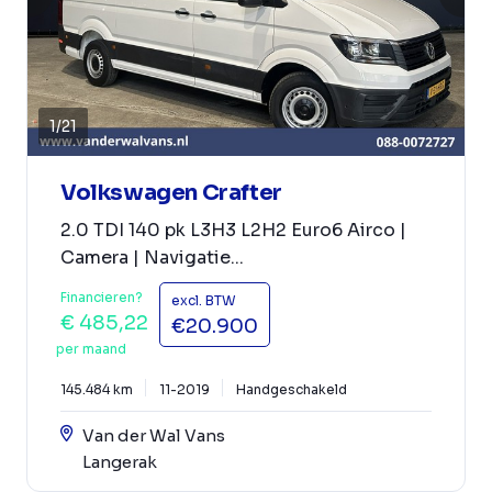
1
/
21
Volkswagen Crafter
2.0 TDI 140 pk L3H3 L2H2 Euro6 Airco |
Camera | Navigatie...
Financieren?
excl. BTW
€ 485,22
€20.900
per maand
145.484 km
11-2019
Handgeschakeld
Van der Wal Vans
Langerak