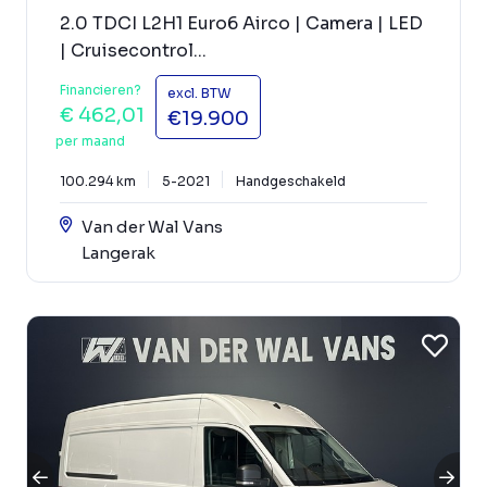
2.0 TDCI L2H1 Euro6 Airco | Camera | LED
| Cruisecontrol...
Financieren?
excl. BTW
€ 462,01
€19.900
per maand
100.294 km
5-2021
Handgeschakeld
Van der Wal Vans
Langerak