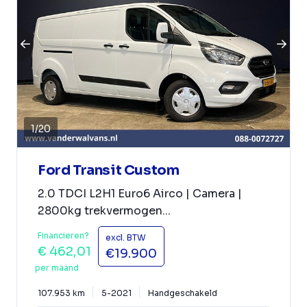
1
/
20
Ford Transit Custom
2.0 TDCI L2H1 Euro6 Airco | Camera |
2800kg trekvermogen...
Financieren?
excl. BTW
€ 462,01
€19.900
per maand
107.953 km
5-2021
Handgeschakeld