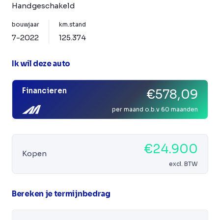
Handgeschakeld
bouwjaar
km.stand
7-2022
125.374
Ik wil deze auto
Financieren
€578,09
per maand o.b.v 60 maanden
€24.900
Kopen
excl. BTW
Bereken je termijnbedrag