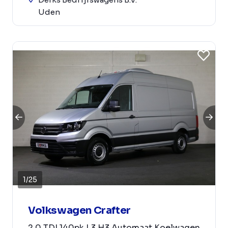
Uden
1
/
25
Volkswagen Crafter
2.0 TDI 140pk L3 H3 Automaat Koelwagen