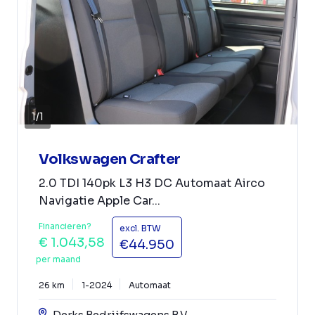
1
/
1
Volkswagen Crafter
2.0 TDI 140pk L3 H3 DC Automaat Airco
Navigatie Apple Car...
Financieren?
excl. BTW
€ 1.043,58
€44.950
per maand
26 km
1-2024
Automaat
Derks Bedrijfswagens B.V.