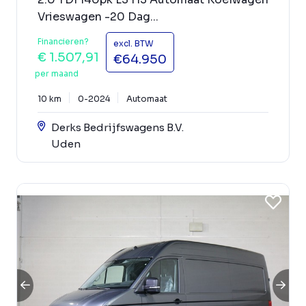
Vrieswagen -20 Dag...
Financieren?
excl. BTW
€ 1.507,91
€64.950
per maand
10 km
0-2024
Automaat
Derks Bedrijfswagens B.V.
Uden